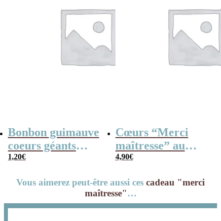
Bonbon guimauve
Cœurs “Merci
coeurs géants
maîtresse” au
(Bulgari) x 5
1,20
€
chocolat au lait
4,90
€
rouge et blanc x4
Vous aimerez peut-être aussi ces
cadeau "merci
maîtresse"
…