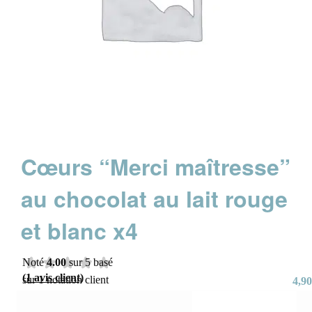
Cœurs “Merci maîtresse”
au chocolat au lait rouge
et blanc x4
Noté
4.00
sur 5 basé
(
1
avis client)
sur
1
notation client
4,90