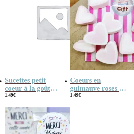
Sucettes petit
Coeurs en
coeur à la goût
guimauve roses et
cerise x5
1,49
€
blancs x 10
1,49
€