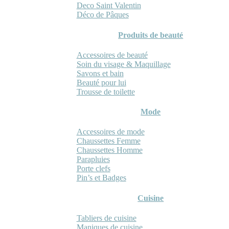
Deco Saint Valentin
Déco de Pâques
Produits de beauté
Accessoires de beauté
Soin du visage & Maquillage
Savons et bain
Beauté pour lui
Trousse de toilette
Mode
Accessoires de mode
Chaussettes Femme
Chaussettes Homme
Parapluies
Porte clefs
Pin’s et Badges
Cuisine
Tabliers de cuisine
Maniques de cuisine