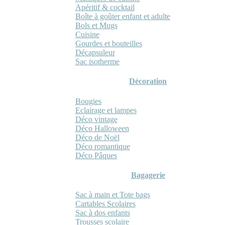
Apéritif & cocktail
Boîte à goûter enfant et adulte
Bols et Mugs
Cuisine
Gourdes et bouteilles
Décapsuleur
Sac isotherme
Décoration
Bougies
Eclairage et lampes
Déco vintage
Déco Halloween
Déco de Noël
Déco romantique
Déco Pâques
Bagagerie
Sac à main et Tote bags
Cartables Scolaires
Sac à dos enfants
Trousses scolaire