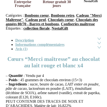
NostalGift
Entreprise
Retour gratuit 30
Française
jours
Catégories :
Bonbons coeur
,
Bonbons retro
,
Cadeau "Merci
Maîtresse"
,
Cadeau prof
,
Chocolats coeur
,
Chocolats des
années 80/70 - Barres et bonbons
,
Confiseries maîtresse
Étiquettes :
collection florale
,
NostalGift
Description
Informations complémentaires
Avis (1)
Cœurs “Merci maîtresse” au chocolat
au lait rouge et blanc x4
–
Quantité
: Vendu par 4
–
Poids
: 45 grammes de chocolats environ (15×3)
–
Ingrédients
: sucre, beurre de cacao
, LAIT entier en poudre,
pâte de cacao
, lactosérum en poudre (LAIT), émulsifiant
(lécithine de SOJA), arôme naturel (vanille), extrait de paprika,
colorant (E120, E160c).
PEUT CONTENIR DES TRACES DE NOIX ET
D’ARACHIDES. Matière de lait: 16.822%