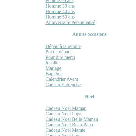
Femme 50 ans
Homme 30 ans
Homme 40 ans
Homme 50 ans
Anniversaire Personnalisé
Autres occasions
Départ à la retraite
Pot de départ
Pour dire merci
Insolite
Mariage
Baptême
Calendrier Avent
Cadeau Entreprise
Noël
Cadeau Noël Maman
Cadeau Noël Papa
Cadeau Noël Belle-Maman
Cadeau Noël Beau-Papa
Cadeau Noël Mamie
Cadeau Noël Papy