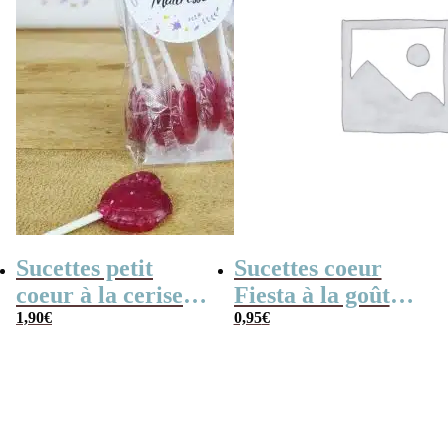
Sucettes petit
Sucettes coeur
coeur à la cerise
Fiesta à la goût
x5 – Merci
1,90
€
cerise x 3
0,95
€
Maîtresse