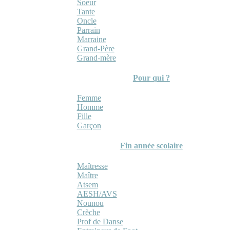
Soeur
Tante
Oncle
Parrain
Marraine
Grand-Père
Grand-mère
Pour qui ?
Femme
Homme
Fille
Garçon
Fin année scolaire
Maîtresse
Maître
Atsem
AESH/AVS
Nounou
Crèche
Prof de Danse