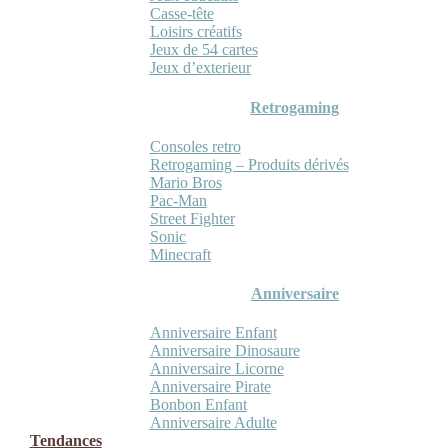
Casse-tête
Loisirs créatifs
Jeux de 54 cartes
Jeux d’exterieur
Retrogaming
Consoles retro
Retrogaming – Produits dérivés
Mario Bros
Pac-Man
Street Fighter
Sonic
Minecraft
Anniversaire
Anniversaire Enfant
Anniversaire Dinosaure
Anniversaire Licorne
Anniversaire Pirate
Bonbon Enfant
Anniversaire Adulte
Tendances