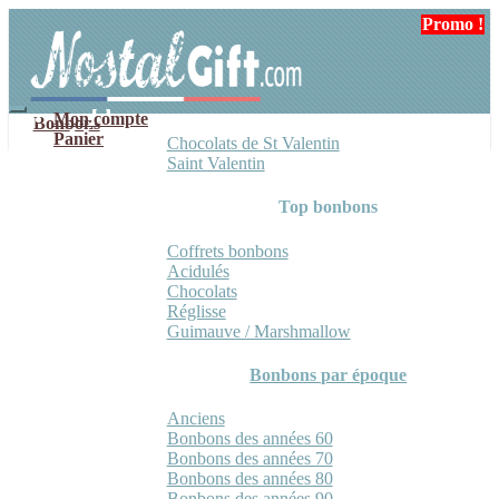
Aller
Aller
Promo !
Promo !
à
au
la
contenu
navigation
Mon compte
Bonbons
Panier
Chocolats de St Valentin
Saint Valentin
Top bonbons
Coffrets bonbons
Acidulés
Chocolats
Réglisse
Guimauve / Marshmallow
Bonbons par époque
Anciens
Bonbons des années 60
Bonbons des années 70
Bonbons des années 80
Bonbons des années 90