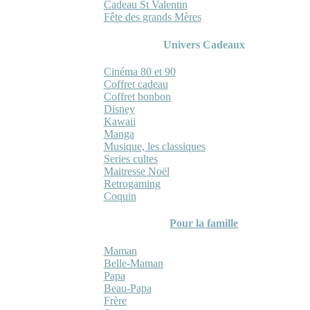
Cadeau St Valentin
Fête des grands Mères
Univers Cadeaux
Cinéma 80 et 90
Coffret cadeau
Coffret bonbon
Disney
Kawaii
Manga
Musique, les classiques
Series cultes
Maitresse Noël
Retrogaming
Coquin
Pour la famille
Maman
Belle-Maman
Papa
Beau-Papa
Frère