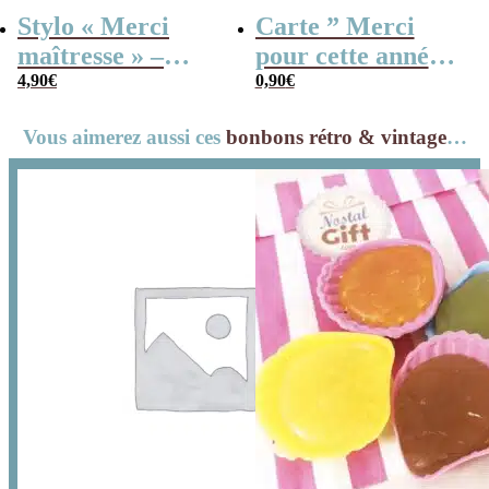
Stylo « Merci
Carte ” Merci
maîtresse » –
pour cette année ”
Cadeau maîtresse
4,90
€
– Collection
0,90
€
– Collection
florale
Vous aimerez aussi ces
bonbons rétro & vintage
…
florale