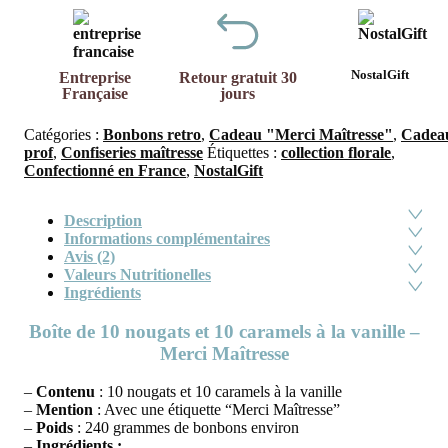
NostalGift
Entreprise
Retour gratuit 30
Française
jours
Catégories :
Bonbons retro
,
Cadeau "Merci Maîtresse"
,
Cadea
prof
,
Confiseries maîtresse
Étiquettes :
collection florale
,
Confectionné en France
,
NostalGift
Description
Informations complémentaires
Avis (2)
Valeurs Nutritionelles
Ingrédients
Boîte de 10 nougats et 10 caramels à la vanille –
Merci Maîtresse
–
Contenu
: 10 nougats et 10 caramels à la vanille
–
Mention
: Avec une étiquette “Merci Maîtresse”
–
Poids
: 240 grammes de bonbons environ
–
Ingrédien
ts :