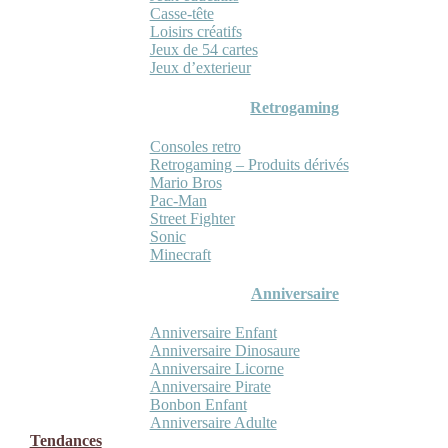
Casse-tête
Loisirs créatifs
Jeux de 54 cartes
Jeux d’exterieur
Retrogaming
Consoles retro
Retrogaming – Produits dérivés
Mario Bros
Pac-Man
Street Fighter
Sonic
Minecraft
Anniversaire
Anniversaire Enfant
Anniversaire Dinosaure
Anniversaire Licorne
Anniversaire Pirate
Bonbon Enfant
Anniversaire Adulte
Tendances