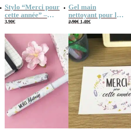
Stylo “Merci pour
Gel main
cette année” –
nettoyant pour les
Le
Le
Cadeau maîtresse
3,90
€
mains – Idée
2,90
€
1,40
€
prix
prix
initial
actuel
cadeau Maitresse,
était :
est :
2,90€.
1,40€.
Nounou, Atsem