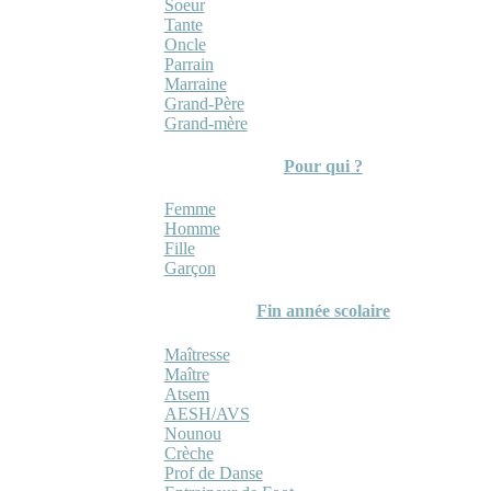
Soeur
Tante
Oncle
Parrain
Marraine
Grand-Père
Grand-mère
Pour qui ?
Femme
Homme
Fille
Garçon
Fin année scolaire
Maîtresse
Maître
Atsem
AESH/AVS
Nounou
Crèche
Prof de Danse