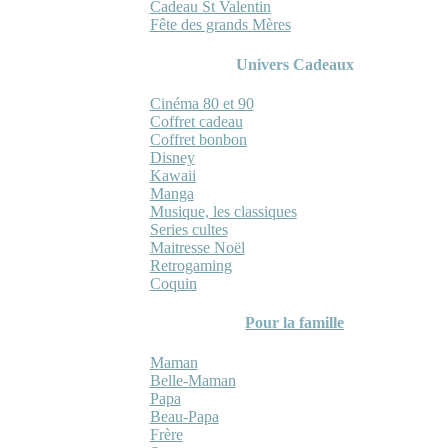
Cadeau St Valentin
Fête des grands Mères
Univers Cadeaux
Cinéma 80 et 90
Coffret cadeau
Coffret bonbon
Disney
Kawaii
Manga
Musique, les classiques
Series cultes
Maitresse Noël
Retrogaming
Coquin
Pour la famille
Maman
Belle-Maman
Papa
Beau-Papa
Frère