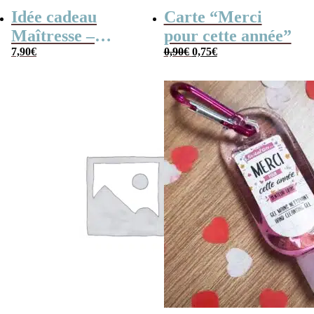
Idée cadeau
Carte “Merci
Maîtresse –
pour cette année”
Le
Le
Cahier de
7,90
€
0,90
€
0,75
€
prix
prix
initial
actuel
vacances rétro
était :
est :
0,90€.
0,75€.