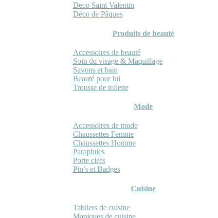
Deco Saint Valentin
Déco de Pâques
Produits de beauté
Accessoires de beauté
Soin du visage & Maquillage
Savons et bain
Beauté pour lui
Trousse de toilette
Mode
Accessoires de mode
Chaussettes Femme
Chaussettes Homme
Parapluies
Porte clefs
Pin’s et Badges
Cuisine
Tabliers de cuisine
Maniques de cuisine