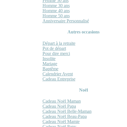
Femme 50 ans
Homme 30 ans
Homme 40 ans
Homme 50 ans
Anniversaire Personnalisé
Autres occasions
Départ à la retraite
Pot de départ
Pour dire merci
Insolite
Mariage
Baptême
Calendrier Avent
Cadeau Entreprise
Noël
Cadeau Noël Maman
Cadeau Noël Papa
Cadeau Noël Belle-Maman
Cadeau Noël Beau-Papa
Cadeau Noël Mamie
Cadeau Noël Papy