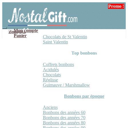
Aller
Aller
Promo !
Promo !
Promo !
à
au
la
contenu
navigation
Mon compte
Bonbons
Panier
Chocolats de St Valentin
Saint Valentin
Top bonbons
Coffrets bonbons
Acidulés
Chocolats
Réglisse
Guimauve / Marshmallow
Bonbons par époque
Anciens
Bonbons des années 60
Bonbons des années 70
Bonbons des années 80
Bonbons des années 90