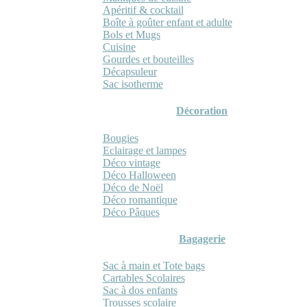
Apéritif & cocktail
Boîte à goûter enfant et adulte
Bols et Mugs
Cuisine
Gourdes et bouteilles
Décapsuleur
Sac isotherme
Décoration
Bougies
Eclairage et lampes
Déco vintage
Déco Halloween
Déco de Noël
Déco romantique
Déco Pâques
Bagagerie
Sac à main et Tote bags
Cartables Scolaires
Sac à dos enfants
Trousses scolaire