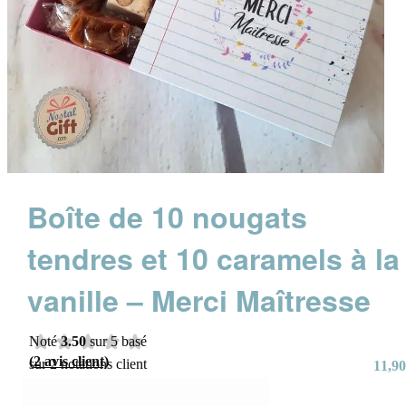
Boîte de 10 nougats
tendres et 10 caramels à la
vanille – Merci Maîtresse
Noté
3.50
sur 5 basé
(
2
avis client)
sur
2
notations client
11,90