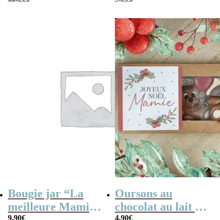
ses guimauves
Noël Mamie” –
coeurs x10
Cadeau Noël
Bougie jar “La
Oursons au
meilleure Mamie
chocolat au lait x3
du monde”
9,90
€
“Joyeux Noël
4,90
€