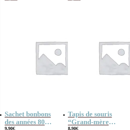
Cadeau
12 prénoms –
personnalisable
Cadeau mamie,
papy personnalisé
Sachet bonbons
Tapis de souris
des années 80
“Grand-mère
“Grand-mère
9,90
€
fabuleuse” –
8,90
€