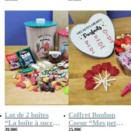
personnalisable –
en métal)
Cadeau mamie
Lot de 2 boîtes
Coffret Bonbon
“La boîte à sucre
Coeur “Mes petits
de ma mamie”
39,90
€
enfants parfaits”
25,90
€