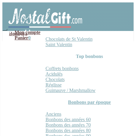
Aller
Aller
à
au
la
contenu
navigation
Mon compte
Bonbons
Panier
0
Chocolats de St Valentin
Saint Valentin
Top bonbons
Coffrets bonbons
Acidulés
Chocolats
Réglisse
Guimauve / Marshmallow
Bonbons par époque
Anciens
Bonbons des années 60
Bonbons des années 70
Bonbons des années 80
Bonbons des années 90