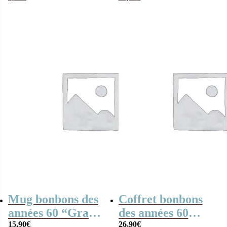
Cadeau mamie
personnalisable
(Boîte en métal)
Mug bonbons des
Coffret bonbons
années 60 “Grand-
des années 60
mère fabuleuse”
15,90
€
“Grand-mère
26,90
€