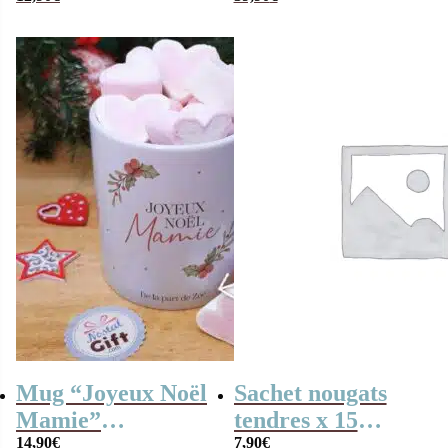
Cadeau mamie
personnalisable
Mug “Joyeux Noël
Sachet nougats
Mamie”
tendres x 15
personnalisé et ses
14,90
€
“Grand-mère
7,90
€