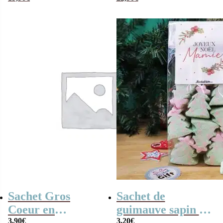
d’amour” –
Cadeau Mamie
Sachet Gros
Sachet de
Coeur en
guimauve sapin de
guimauve x 15 –
3,90
€
Noël x 10 –
3,20
€