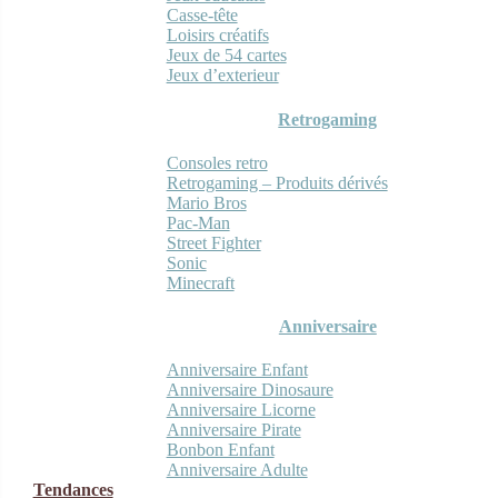
Casse-tête
Loisirs créatifs
Jeux de 54 cartes
Jeux d’exterieur
Retrogaming
Consoles retro
Retrogaming – Produits dérivés
Mario Bros
Pac-Man
Street Fighter
Sonic
Minecraft
Anniversaire
Anniversaire Enfant
Anniversaire Dinosaure
Anniversaire Licorne
Anniversaire Pirate
Bonbon Enfant
Anniversaire Adulte
Tendances