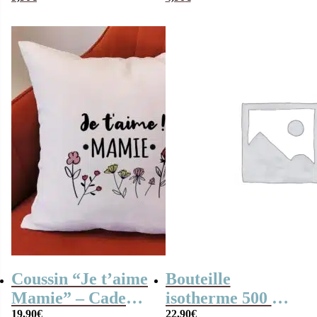
Mamie” – Cadeau
Noël
Coussin “Je t’aime
Bouteille
Mamie” – Cadeau
isotherme 500 ml
Grand-Mère
19,90
€
“Ma mamie
22,90
€