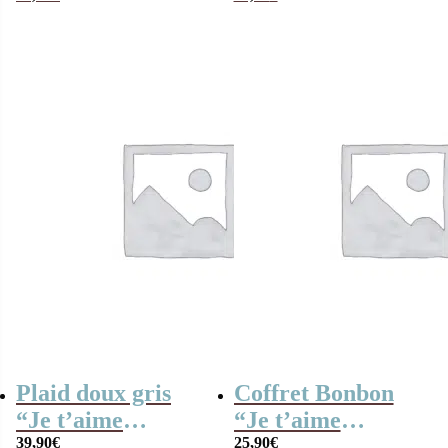
remplie de
personnalisé
confiseries
(Boîte en métal)
d’antan
Plaid doux gris
Coffret Bonbon
“Je t’aime
“Je t’aime
Mamie”
39,90
€
Mamie” (Boîte en
25,90
€