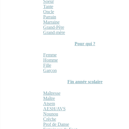
Soeur
Tante
Oncle
Parrain
Marraine
Grand-Père
Grand-mère
Pour qui ?
Femme
Homme
Fille
Garçon
Fin année scolaire
Maîtresse
Maître
Atsem
AESH/AVS
Nounou
Crèche
Prof de Danse