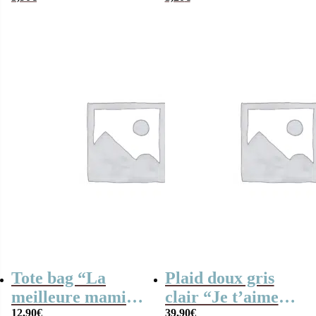
“Grand-mère
“Joyeux Noël
fabuleuse”
Mamie” – Cadeau
Noël
Tote bag “La
Plaid doux gris
meilleure mamie
clair “Je t’aime
du monde”-
12,90
€
Mamie”
39,90
€