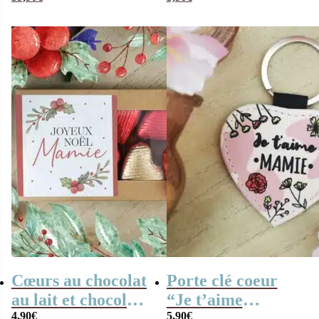
du Monde”
guimauve x 15 –
personnalisable
“ma Mamie
d’amour”
Cœurs au chocolat
Porte clé coeur
au lait et chocolat
“Je t’aime
noir praliné x8
4,90
€
Mamie” – Cadeau
5,90
€