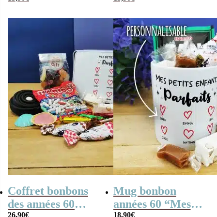
conserve remplie
du monde ” –
de bonbons “Pour
Bonbons rétro 60
une super mamie”
– Cadeau Mamie
Coffret bonbons
Mug bonbon
des années 60
années 60 “Mes
26,90
€
18,90
€