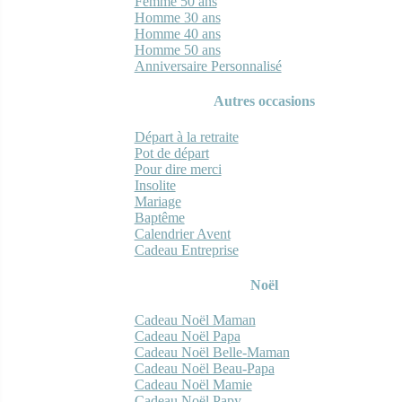
Femme 50 ans
Homme 30 ans
Homme 40 ans
Homme 50 ans
Anniversaire Personnalisé
Autres occasions
Départ à la retraite
Pot de départ
Pour dire merci
Insolite
Mariage
Baptême
Calendrier Avent
Cadeau Entreprise
Noël
Cadeau Noël Maman
Cadeau Noël Papa
Cadeau Noël Belle-Maman
Cadeau Noël Beau-Papa
Cadeau Noël Mamie
Cadeau Noël Papy