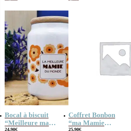
guimauves coeurs
fabuleuse”
x10 – Cadeau Noël
Bocal à biscuit
Coffret Bonbon
“Meilleure mamie
“ma Mamie
du Monde”
24,90
€
d’amour” (Boîte
25,90
€