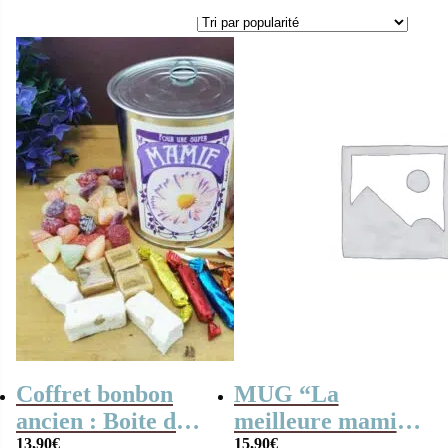
Coffret bonbon
MUG “La
ancien : Boite de
meilleure mamie
13,90
€
15,90
€