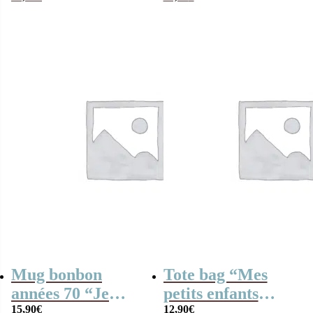
métal)
Mug bonbon
Tote bag “Mes
années 70 “Je
petits enfants
t’aime mamie” –
15,90
€
parfaits” – De 2 à
12,90
€