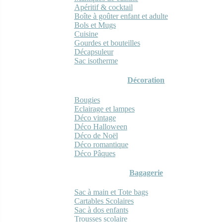
Apéritif & cocktail
Boîte à goûter enfant et adulte
Bols et Mugs
Cuisine
Gourdes et bouteilles
Décapsuleur
Sac isotherme
Décoration
Bougies
Eclairage et lampes
Déco vintage
Déco Halloween
Déco de Noël
Déco romantique
Déco Pâques
Bagagerie
Sac à main et Tote bags
Cartables Scolaires
Sac à dos enfants
Trousses scolaire