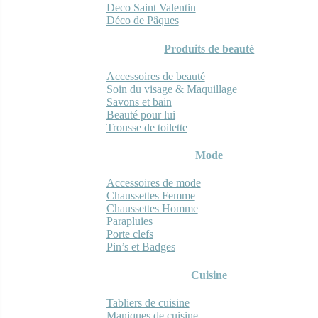
Deco Saint Valentin
Déco de Pâques
Produits de beauté
Accessoires de beauté
Soin du visage & Maquillage
Savons et bain
Beauté pour lui
Trousse de toilette
Mode
Accessoires de mode
Chaussettes Femme
Chaussettes Homme
Parapluies
Porte clefs
Pin’s et Badges
Cuisine
Tabliers de cuisine
Maniques de cuisine