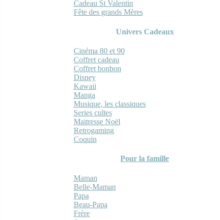
Cadeau St Valentin
Fête des grands Mères
Univers Cadeaux
Cinéma 80 et 90
Coffret cadeau
Coffret bonbon
Disney
Kawaii
Manga
Musique, les classiques
Series cultes
Maitresse Noël
Retrogaming
Coquin
Pour la famille
Maman
Belle-Maman
Papa
Beau-Papa
Frère