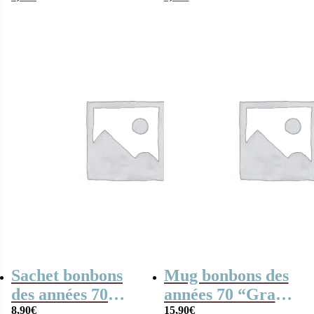
fabuleuse”
Cadeau mamie
Sachet bonbons
Mug bonbons des
des années 70
années 70 “Grand-
“Grand-mère
8,90
€
mère fabuleuse” –
15,90
€