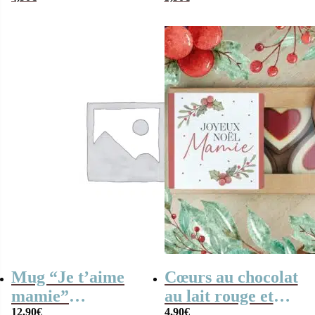
“Joyeux Noël
pour grand-mère
Mamie” – Cadeau
Noël
Mug “Je t’aime
Cœurs au chocolat
mamie”
au lait rouge et
personnalisable et
12,90
€
blanc x4 “Joyeux
4,90
€