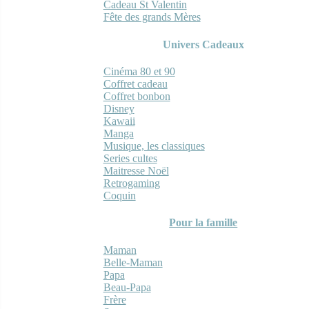
Cadeau St Valentin
Fête des grands Mères
Univers Cadeaux
Cinéma 80 et 90
Coffret cadeau
Coffret bonbon
Disney
Kawaii
Manga
Musique, les classiques
Series cultes
Maitresse Noël
Retrogaming
Coquin
Pour la famille
Maman
Belle-Maman
Papa
Beau-Papa
Frère