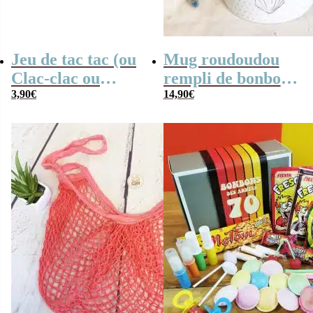
Jeu de tac tac (ou
Mug roudoudou
Clac-clac ou
rempli de bonbons
tacatac)
3,90
€
rétro
14,90
€