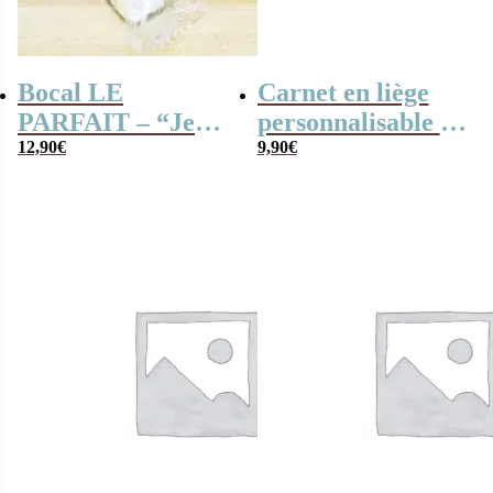
Bocal LE
Carnet en liège
PARFAIT – “Je
personnalisable –
t’aime mamie”
12,90
€
“Mes petits
9,90
€
caramel et nougat
enfants parfaits”
– 150g (5 nougats
– 10 caramels)