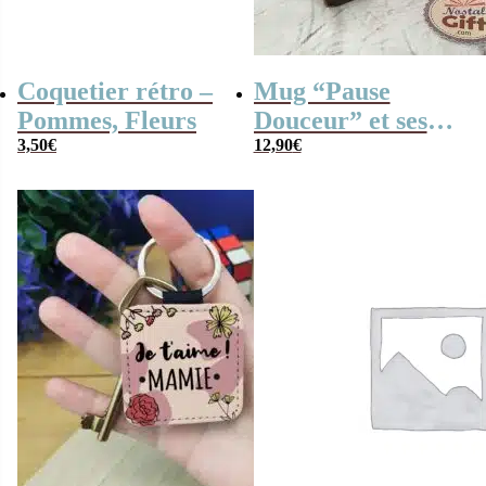
Coquetier rétro –
Mug “Pause
Pommes, Fleurs
Douceur” et ses
3,50
€
caramels (x30)
12,90
€