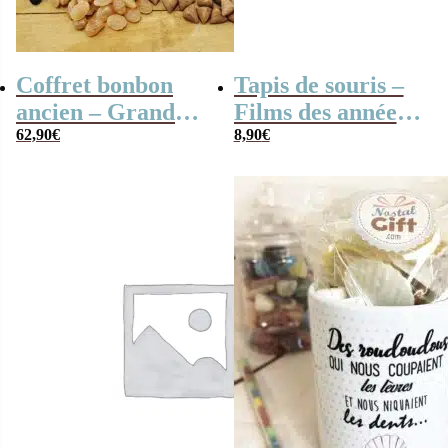
Coffret bonbon
Tapis de souris –
ancien – Grande
Films des années
mallette en métal
62,90
€
80
8,90
€
Radio Vintage –
coffret cadeau
grand-père