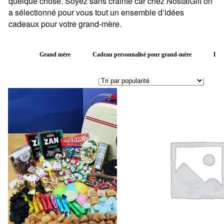
quelque chose. Soyez sans crainte car chez NostalGift on
a sélectionné pour vous tout un ensemble d’idées
cadeaux pour votre grand-mère.
Grand mère
Cadeau personnalisé pour grand-mère
La 