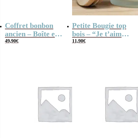
Coffret bonbon
Petite Bougie top
ancien – Boîte en
bois – “Je t’aime
métal Corn Flakes
49,90
€
Mamie”
11,90
€
de Kellogg’s 1906