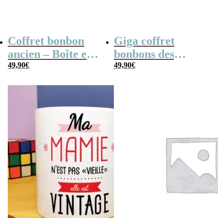
Coffret bonbon
Giga coffret
ancien – Boîte en
bonbons des
métal Corn Flakes
49,90
€
années 70
49,90
€
et son coq de
Kellogg’s