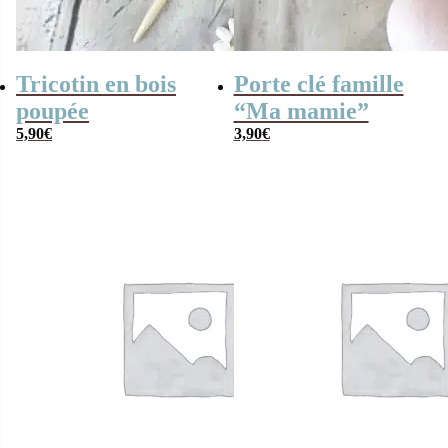
Tricotin en bois
Porte clé famille
poupée
“Ma mamie”
5,90
€
3,90
€