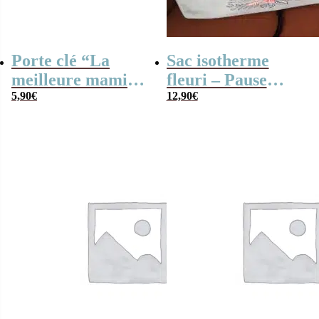
Porte clé “La
Sac isotherme
meilleure mamie
fleuri – Pause
du monde” –
5,90
€
fraicheur
12,90
€
Cadeau Mamie