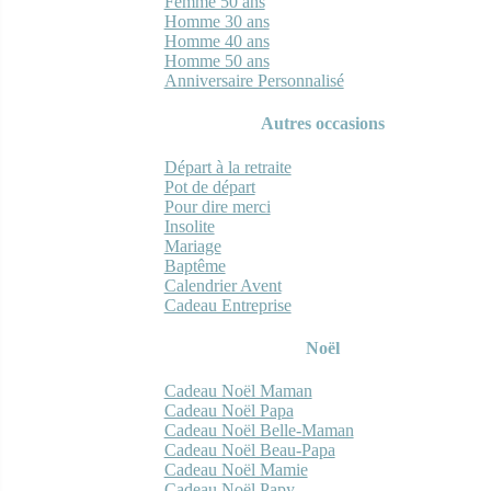
Femme 50 ans
Homme 30 ans
Homme 40 ans
Homme 50 ans
Anniversaire Personnalisé
Autres occasions
Départ à la retraite
Pot de départ
Pour dire merci
Insolite
Mariage
Baptême
Calendrier Avent
Cadeau Entreprise
Noël
Cadeau Noël Maman
Cadeau Noël Papa
Cadeau Noël Belle-Maman
Cadeau Noël Beau-Papa
Cadeau Noël Mamie
Cadeau Noël Papy