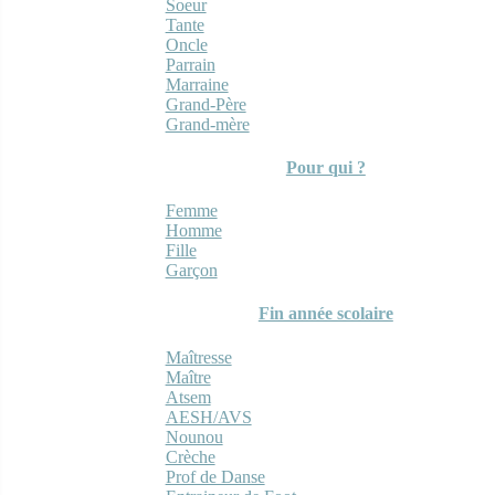
Soeur
Tante
Oncle
Parrain
Marraine
Grand-Père
Grand-mère
Pour qui ?
Femme
Homme
Fille
Garçon
Fin année scolaire
Maîtresse
Maître
Atsem
AESH/AVS
Nounou
Crèche
Prof de Danse