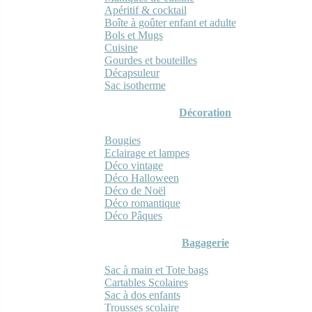
Apéritif & cocktail
Boîte à goûter enfant et adulte
Bols et Mugs
Cuisine
Gourdes et bouteilles
Décapsuleur
Sac isotherme
Décoration
Bougies
Eclairage et lampes
Déco vintage
Déco Halloween
Déco de Noël
Déco romantique
Déco Pâques
Bagagerie
Sac à main et Tote bags
Cartables Scolaires
Sac à dos enfants
Trousses scolaire