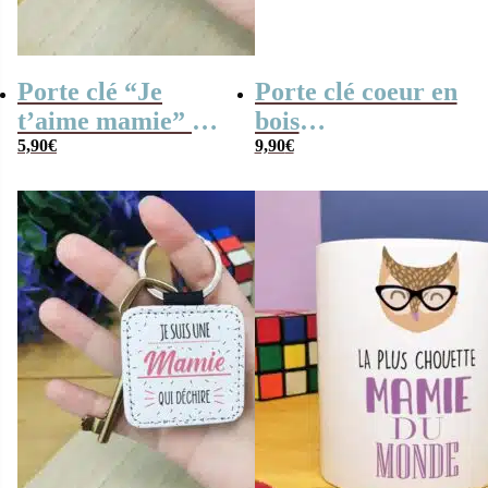
Porte clé “Je
Porte clé coeur en
t’aime mamie” –
bois
Cadeau Mamie
5,90
€
personnalisable –
9,90
€
“Mes petits
enfants parfaits”