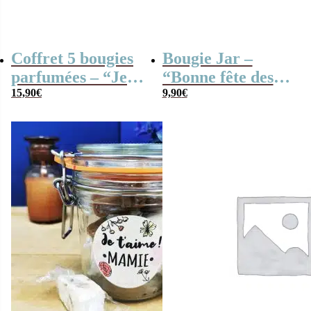
Coffret 5 bougies
Bougie Jar –
parfumées – “Je
“Bonne fête des
t’aime mamie”
15,90
€
Grand-mères”
9,90
€