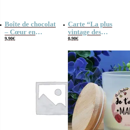
Boîte de chocolat
Carte “La plus
– Cœur en
vintage des
chocolat noir et
9,90
€
mamies”
0,90
€
lait fourrés
praliné x20 –
“Bonne fête des
Grand-mères”