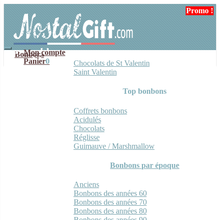
Aller
Aller
Promo !
Promo !
à
au
la
contenu
navigation
Mon compte
Bonbons
Panier
0
Chocolats de St Valentin
Saint Valentin
Top bonbons
Coffrets bonbons
Acidulés
Chocolats
Réglisse
Guimauve / Marshmallow
Bonbons par époque
Anciens
Bonbons des années 60
Bonbons des années 70
Bonbons des années 80
Bonbons des années 90