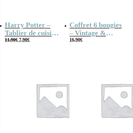
Harry Potter –
Coffret 6 bougies
Tablier de cuisine
– Vintage &
Le
Le
Hogwarts
11,90
€
7,90
€
Lovely Home –
16,90
€
prix
prix
Senteur Ambre,
initial
actuel
était :
est :
Linge Frais et
11,90€.
7,90€.
Bois de Santal