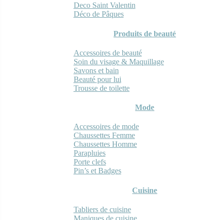
Deco Saint Valentin
Déco de Pâques
Produits de beauté
Accessoires de beauté
Soin du visage & Maquillage
Savons et bain
Beauté pour lui
Trousse de toilette
Mode
Accessoires de mode
Chaussettes Femme
Chaussettes Homme
Parapluies
Porte clefs
Pin’s et Badges
Cuisine
Tabliers de cuisine
Maniques de cuisine