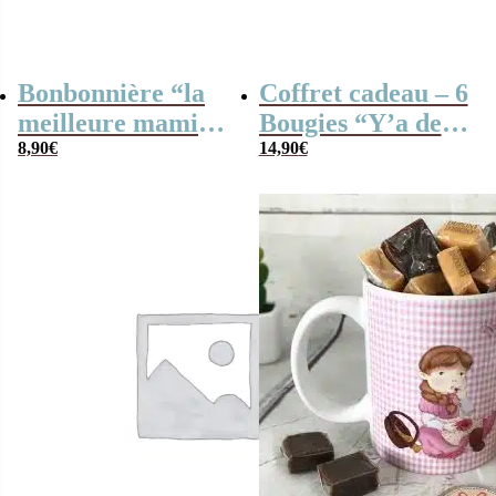
Bonbonnière “la
Coffret cadeau – 6
meilleure mamie
Bougies “Y’a de
du monde” et ses
8,90
€
l’amour dans
14,90
€
bonbons rétro
l’air”