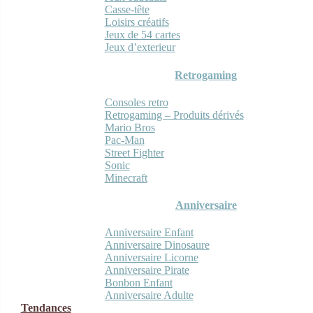
Casse-tête
Loisirs créatifs
Jeux de 54 cartes
Jeux d’exterieur
Retrogaming
Consoles retro
Retrogaming – Produits dérivés
Mario Bros
Pac-Man
Street Fighter
Sonic
Minecraft
Anniversaire
Anniversaire Enfant
Anniversaire Dinosaure
Anniversaire Licorne
Anniversaire Pirate
Bonbon Enfant
Anniversaire Adulte
Tendances