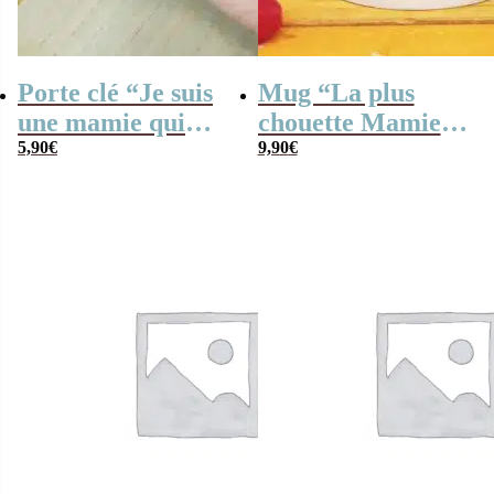
Porte clé “Je suis
Mug “La plus
une mamie qui
chouette Mamie
déchire” – Cadeau
5,90
€
du monde”
9,90
€
Mamie
personnalisable –
Cadeau Grand-
mère