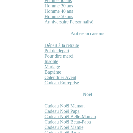
Femme 50 ans
Homme 30 ans
Homme 40 ans
Homme 50 ans
Anniversaire Personnalisé
Autres occasions
Départ à la retraite
Pot de départ
Pour dire merci
Insolite
Mariage
Baptême
Calendrier Avent
Cadeau Entreprise
Noël
Cadeau Noël Maman
Cadeau Noël Papa
Cadeau Noël Belle-Maman
Cadeau Noël Beau-Papa
Cadeau Noël Mamie
Cadeau Noël Papy