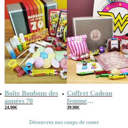
Boîte Bonbons des
Coffret Cadeau
années 70
femme
24,90
€
« Génération 70 »
39,90
€
Découvrez nos coups de coeur