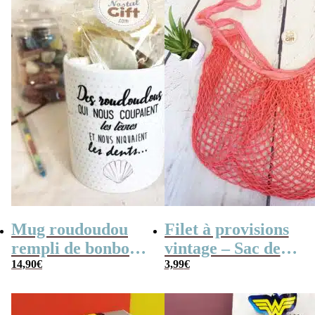
Mug roudoudou
Filet à provisions
rempli de bonbons
vintage – Sac de
rétro
14,90
€
course
3,99
€