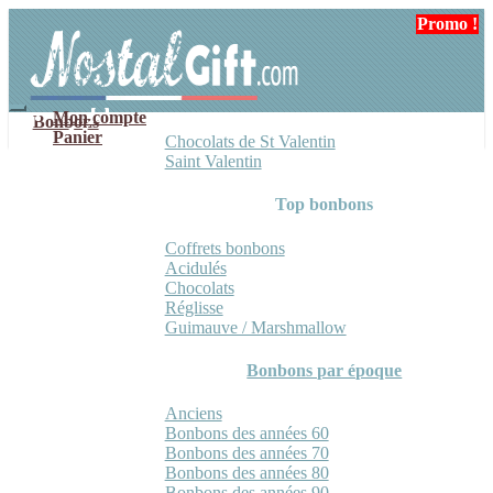
Aller
Aller
Promo !
à
au
la
contenu
navigation
Mon compte
Bonbons
Panier
Chocolats de St Valentin
Saint Valentin
Top bonbons
Coffrets bonbons
Acidulés
Chocolats
Réglisse
Guimauve / Marshmallow
Bonbons par époque
Anciens
Bonbons des années 60
Bonbons des années 70
Bonbons des années 80
Bonbons des années 90