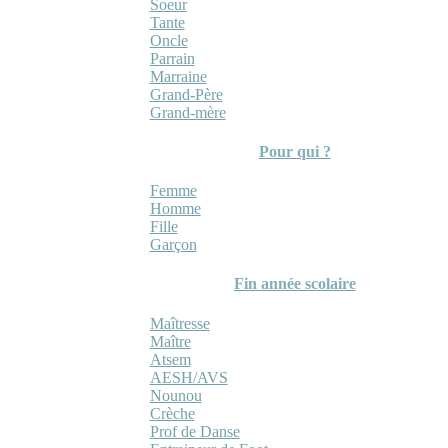
Soeur
Tante
Oncle
Parrain
Marraine
Grand-Père
Grand-mère
Pour qui ?
Femme
Homme
Fille
Garçon
Fin année scolaire
Maîtresse
Maître
Atsem
AESH/AVS
Nounou
Crèche
Prof de Danse