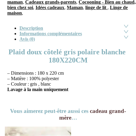
maman
,
Cadeaux grands-parents
,
Cocooning - Bien au chaud,
bien chez soi
,
Idées cadeaux
,
Maman
,
linge de lit
,
Linge de
maison
,
Description
Informations complémentaires
Avis (0)
Plaid doux côtelé gris polaire blanche
180X220CM
– Dimensions : 180 x 220 cm
– Matière : 100% polyester
– Couleur : gris , blanc
Lavage à la main uniquement
Vous aimerez peut-être aussi ces
cadeau grand-
mère
…