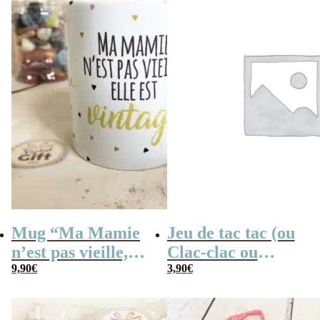
Mug “Ma Mamie
Jeu de tac tac (ou
n’est pas vieille,
Clac-clac ou
elle est Vintage” –
9,90
€
tacatac)
3,90
€
Idée cadeau
Mamie