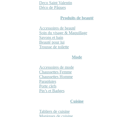
Deco Saint Valentin
Déco de Pâques
Produits de beauté
Accessoires de beauté
Soin du visage & Maquillage
Savons et bain
Beauté pour lui
Trousse de toilette
Mode
Accessoires de mode
Chaussettes Femme
Chaussettes Homme
Parapluies
Porte clefs
Pin’s et Badges
Cuisine
Tabliers de cuisine
Maniques de cuisine