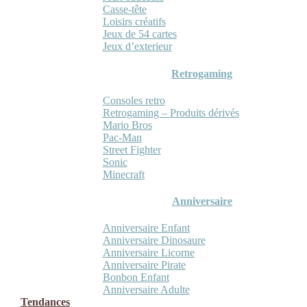
Casse-tête
Loisirs créatifs
Jeux de 54 cartes
Jeux d’exterieur
Retrogaming
Consoles retro
Retrogaming – Produits dérivés
Mario Bros
Pac-Man
Street Fighter
Sonic
Minecraft
Anniversaire
Anniversaire Enfant
Anniversaire Dinosaure
Anniversaire Licorne
Anniversaire Pirate
Bonbon Enfant
Anniversaire Adulte
Tendances