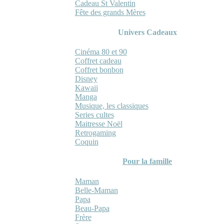
Cadeau St Valentin
Fête des grands Mères
Univers Cadeaux
Cinéma 80 et 90
Coffret cadeau
Coffret bonbon
Disney
Kawaii
Manga
Musique, les classiques
Series cultes
Maitresse Noël
Retrogaming
Coquin
Pour la famille
Maman
Belle-Maman
Papa
Beau-Papa
Frère