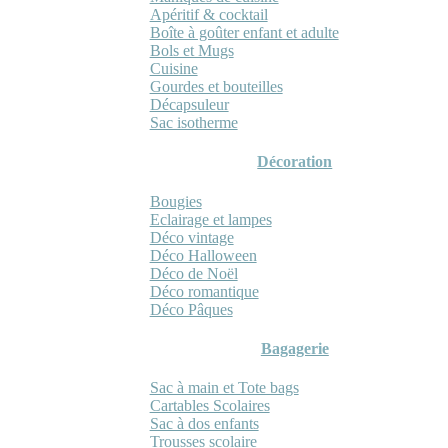
Apéritif & cocktail
Boîte à goûter enfant et adulte
Bols et Mugs
Cuisine
Gourdes et bouteilles
Décapsuleur
Sac isotherme
Décoration
Bougies
Eclairage et lampes
Déco vintage
Déco Halloween
Déco de Noël
Déco romantique
Déco Pâques
Bagagerie
Sac à main et Tote bags
Cartables Scolaires
Sac à dos enfants
Trousses scolaire