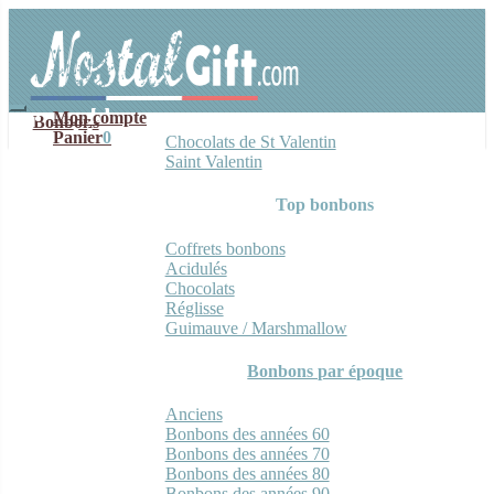
Aller
Aller
à
au
la
contenu
navigation
Mon compte
Bonbons
Panier
0
Chocolats de St Valentin
Saint Valentin
Top bonbons
Coffrets bonbons
Acidulés
Chocolats
Réglisse
Guimauve / Marshmallow
Bonbons par époque
Anciens
Bonbons des années 60
Bonbons des années 70
Bonbons des années 80
Bonbons des années 90