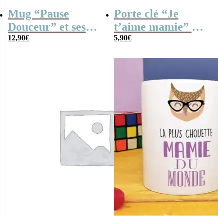
Mug “Pause
Porte clé “Je
Douceur” et ses
t’aime mamie” –
caramels (x30)
12,90
€
Cadeau Mamie
5,90
€