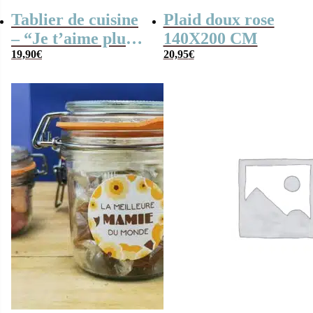
Tablier de cuisine
Plaid doux rose
– “Je t’aime plus
140X200 CM
que le chocolat”
19,90
€
20,95
€