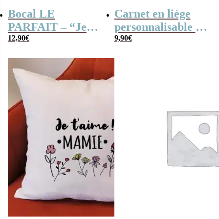
Bocal LE
Carnet en liège
PARFAIT – “Je
personnalisable –
t’aime mamie”
12,90
€
“Mes petits
9,90
€
caramel et nougat
enfants parfaits”
– 150g (5 nougats
– 10 caramels)