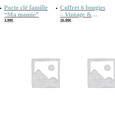
Porte clé famille
Coffret 6 bougies
“Ma mamie”
– Vintage &
3,90
€
Lovely Home –
16,90
€
Senteur Ambre,
Linge Frais et
Bois de Santal