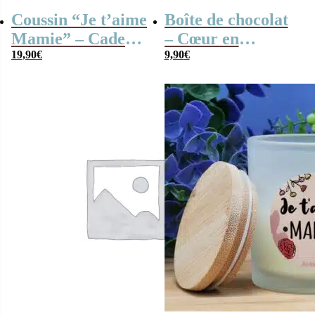
Coussin “Je t’aime
Boîte de chocolat
Mamie” – Cadeau
– Cœur en
Grand-Mère
19,90
€
chocolat noir et
9,90
€
lait fourrés
praliné x20 –
“Bonne fête des
Grand-mères”