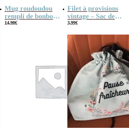
Mug roudoudou
Filet à provisions
rempli de bonbons
vintage – Sac de
rétro
14,90
€
course
3,99
€