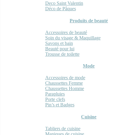
Deco Saint Valentin
Déco de Pâques
Produits de beauté
Accessoires de beauté
Soin du visage & Maquillage
Savons et bain
Beauté pour lui
Trousse de toilette
Mode
Accessoires de mode
Chaussettes Femme
Chaussettes Homme
Parapluies
Porte clefs
Pin’s et Badges
Cuisine
Tabliers de cuisine
Maniques de cuisine