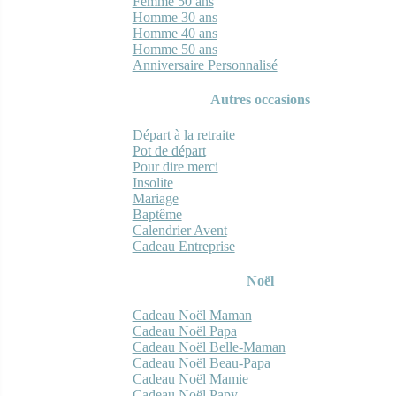
Femme 50 ans
Homme 30 ans
Homme 40 ans
Homme 50 ans
Anniversaire Personnalisé
Autres occasions
Départ à la retraite
Pot de départ
Pour dire merci
Insolite
Mariage
Baptême
Calendrier Avent
Cadeau Entreprise
Noël
Cadeau Noël Maman
Cadeau Noël Papa
Cadeau Noël Belle-Maman
Cadeau Noël Beau-Papa
Cadeau Noël Mamie
Cadeau Noël Papy