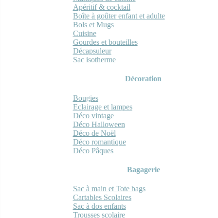
Apéritif & cocktail
Boîte à goûter enfant et adulte
Bols et Mugs
Cuisine
Gourdes et bouteilles
Décapsuleur
Sac isotherme
Décoration
Bougies
Eclairage et lampes
Déco vintage
Déco Halloween
Déco de Noël
Déco romantique
Déco Pâques
Bagagerie
Sac à main et Tote bags
Cartables Scolaires
Sac à dos enfants
Trousses scolaire