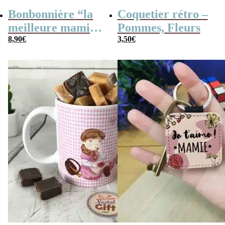
Bonbonnière “la
Coquetier rétro –
meilleure mamie
Pommes, Fleurs
du monde” et ses
8,90
€
3,50
€
bonbons rétro