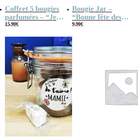
Coffret 5 bougies
Bougie Jar –
parfumées – “Je
“Bonne fête des
t’aime mamie”
15,90
€
Grand-mères”
9,90
€