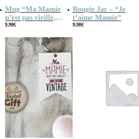
Mug “Ma Mamie
Bougie Jar – “Je
n’est pas vieille,
t’aime Mamie”
elle est Vintage”
9,90
€
9,90
€