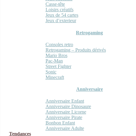
Casse-tête
Loisirs créatifs
Jeux de 54 cartes
Jeux d’exterieur
Retrogaming
Consoles retro
Retrogaming – Produits dérivés
Mario Bros
Pac-Man
Street Fighter
Sonic
Minecraft
Anniversaire
Anniversaire Enfant
Anniversaire Dinosaure
Anniversaire Licorne
Anniversaire Pirate
Bonbon Enfant
Anniversaire Adulte
Tendances