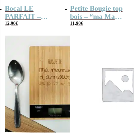
Bocal LE
Petite Bougie top
PARFAIT –
bois – “ma Mamie
“Meilleure mamie
12,90
€
d’amour”
11,90
€
du Monde”
caramel et nougat
– 150g (5 nougats
– 10 caramels)