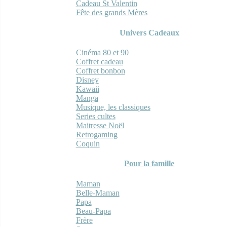
Cadeau St Valentin
Fête des grands Mères
Univers Cadeaux
Cinéma 80 et 90
Coffret cadeau
Coffret bonbon
Disney
Kawaii
Manga
Musique, les classiques
Series cultes
Maitresse Noël
Retrogaming
Coquin
Pour la famille
Maman
Belle-Maman
Papa
Beau-Papa
Frère