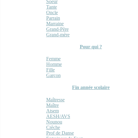
Soeur
Tante
Oncle
Parrain
Marraine
Grand-Père
Grand-mère
Pour qui ?
Femme
Homme
Fille
Garçon
Fin année scolaire
Maîtresse
Maître
Atsem
AESH/AVS
Nounou
Crèche
Prof de Danse