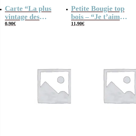
Carte “La plus
Petite Bougie top
vintage des
bois – “Je t’aime
mamies”
0,90
€
Mamie”
11,90
€