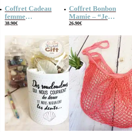
Coffret Cadeau
Coffret Bonbon
femme
Mamie – “Je
« Génération 60 »
38,90
€
t’aime mamie” :
26,90
€
Personnalisé –
coffret bonbon
cadeau Femme
rétro années 60