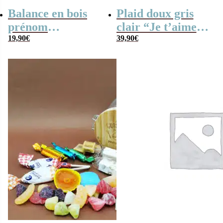
Balance en bois
Plaid doux gris
prénom
clair “Je t’aime
personnalisable –
19,90
€
Mamie”
39,90
€
“Ma Mamie
d’amour”