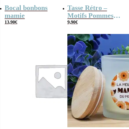
Bocal bonbons
Tasse Rétro –
mamie
Motifs Pommes
13,90
€
400ml
9,90
€