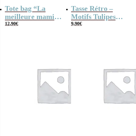
Tote bag “La
Tasse Rétro –
meilleure mamie
Motifs Tulipes
du monde”-
12,90
€
400ml
9,90
€
Cadeau mamie
personnalisable