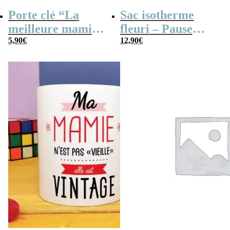
Porte clé “La
Sac isotherme
meilleure mamie
fleuri – Pause
du monde” –
5,90
€
fraicheur
12,90
€
Cadeau Mamie