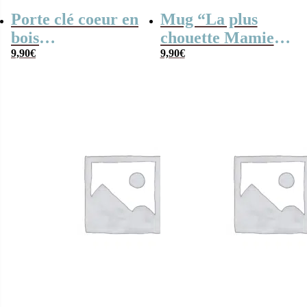
Porte clé coeur en
Mug “La plus
bois
chouette Mamie
personnalisable –
9,90
€
du monde”
9,90
€
“Mes petits
personnalisable –
enfants parfaits”
Cadeau Grand-
mère