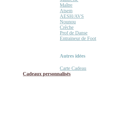
Maître
Atsem
AESH/AVS
Nounou
Crèche
Prof de Danse
Entraineur de Foot
Autres idées
Carte Cadeau
Cadeaux personnalisés