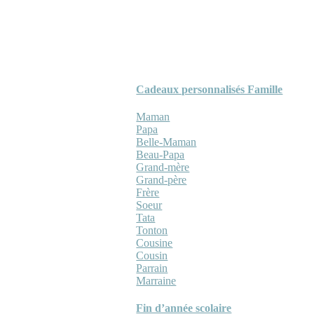
Cadeaux personnalisés Famille
Maman
Papa
Belle-Maman
Beau-Papa
Grand-mère
Grand-père
Frère
Soeur
Tata
Tonton
Cousine
Cousin
Parrain
Marraine
Fin d’année scolaire