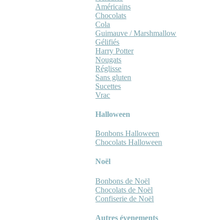
Américains
Chocolats
Cola
Guimauve / Marshmallow
Gélifiés
Harry Potter
Nougats
Réglisse
Sans gluten
Sucettes
Vrac
Halloween
Bonbons Halloween
Chocolats Halloween
Noël
Bonbons de Noël
Chocolats de Noël
Confiserie de Noël
Autres évenements