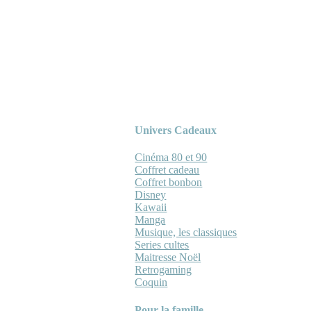
Univers Cadeaux
Cinéma 80 et 90
Coffret cadeau
Coffret bonbon
Disney
Kawaii
Manga
Musique, les classiques
Series cultes
Maitresse Noël
Retrogaming
Coquin
Pour la famille