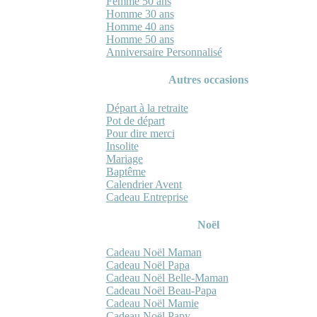
Femme 50 ans
Homme 30 ans
Homme 40 ans
Homme 50 ans
Anniversaire Personnalisé
Autres occasions
Départ à la retraite
Pot de départ
Pour dire merci
Insolite
Mariage
Baptême
Calendrier Avent
Cadeau Entreprise
Noël
Cadeau Noël Maman
Cadeau Noël Papa
Cadeau Noël Belle-Maman
Cadeau Noël Beau-Papa
Cadeau Noël Mamie
Cadeau Noël Papy