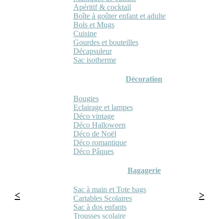
Apéritif & cocktail
Boîte à goûter enfant et adulte
Bols et Mugs
Cuisine
Gourdes et bouteilles
Décapsuleur
Sac isotherme
Décoration
Bougies
Eclairage et lampes
Déco vintage
Déco Halloween
Déco de Noël
Déco romantique
Déco Pâques
Bagagerie
Sac à main et Tote bags
Cartables Scolaires
Sac à dos enfants
Trousses scolaire