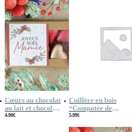
d’amour”
Cœurs au chocolat
Cuillère en bois
au lait et chocolat
“Compotée de
noir praliné x8
4,90
€
gros câlin”
5,99
€
“Joyeux Noël
personnalisable –