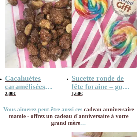
Cacahuètes
Sucette ronde de
caramélisées
fête foraine – goût
(chouchou) – 100g
2,00
€
fruit x3 – 14cm
1,60
€
Vous aimerez peut-être aussi ces
cadeau anniversaire
mamie - offrez un cadeau d'anniversaire à votre
grand mère
…