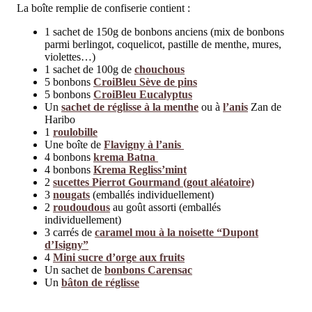
La boîte remplie de confiserie contient :
1 sachet de 150g de bonbons anciens (mix de bonbons
parmi berlingot, coquelicot, pastille de menthe, mures,
violettes…)
1 sachet de 100g de
chouchous
5 bonbons
CroiBleu Sève de pins
5 bonbons
CroiBleu Eucalyptus
Un
sachet de réglisse à la menthe
ou à
l’anis
Zan de
Haribo
1
roulobille
Une boîte de
Flavigny à l’anis
4 bonbons
krema Batna
4 bonbons
Krema Regliss’mint
2
sucettes Pierrot Gourmand (gout aléatoire)
3
nougats
(emballés individuellement)
2
roudoudous
au goût assorti (emballés
individuellement)
3 carrés de
caramel mou à la noisette “Dupont
d’Isigny”
4
Mini sucre d’orge aux fruits
Un sachet de
bonbons Carensac
Un
bâton de réglisse