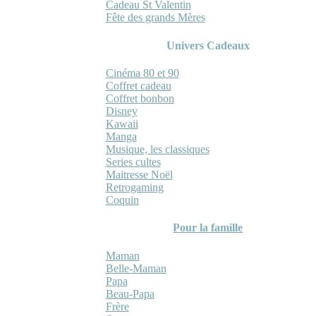
Cadeau St Valentin
Fête des grands Mères
Univers Cadeaux
Cinéma 80 et 90
Coffret cadeau
Coffret bonbon
Disney
Kawaii
Manga
Musique, les classiques
Series cultes
Maitresse Noël
Retrogaming
Coquin
Pour la famille
Maman
Belle-Maman
Papa
Beau-Papa
Frère