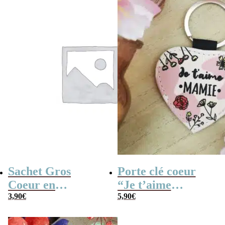
Sachet Gros
Porte clé coeur
Coeur en
“Je t’aime
guimauve x 15 –
3,90
€
Mamie” – Cadeau
5,90
€
“ma Mamie
pour grand-mère