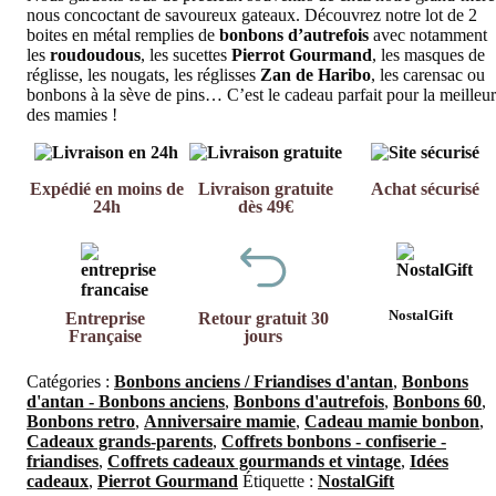
nous concoctant de savoureux gateaux. Découvrez notre lot de 2
boites en métal remplies de
bonbons d’autrefois
avec notamment
les
roudoudous
, les sucettes
Pierrot Gourmand
, les masques de
réglisse, les nougats, les réglisses
Zan de Haribo
, les carensac ou
bonbons à la sève de pins… C’est le cadeau parfait pour la meilleu
des mamies !
Expédié en moins de
Livraison gratuite
Achat sécurisé
24h
dès 49€
NostalGift
Entreprise
Retour gratuit 30
Française
jours
Catégories :
Bonbons anciens / Friandises d'antan
,
Bonbons
d'antan - Bonbons anciens
,
Bonbons d'autrefois
,
Bonbons 60
,
Bonbons retro
,
Anniversaire mamie
,
Cadeau mamie bonbon
,
Cadeaux grands-parents
,
Coffrets bonbons - confiserie -
friandises
,
Coffrets cadeaux gourmands et vintage
,
Idées
cadeaux
,
Pierrot Gourmand
Étiquette :
NostalGift