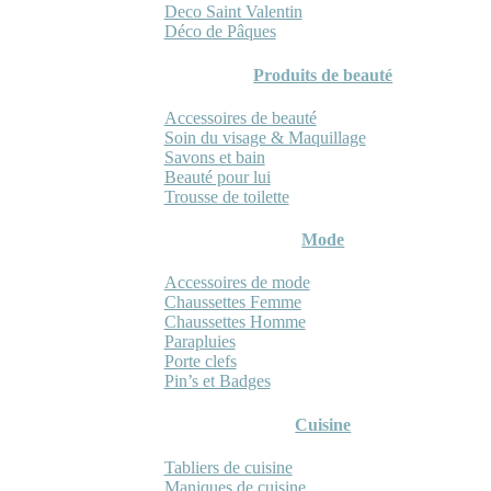
Deco Saint Valentin
Déco de Pâques
Produits de beauté
Accessoires de beauté
Soin du visage & Maquillage
Savons et bain
Beauté pour lui
Trousse de toilette
Mode
Accessoires de mode
Chaussettes Femme
Chaussettes Homme
Parapluies
Porte clefs
Pin’s et Badges
Cuisine
Tabliers de cuisine
Maniques de cuisine