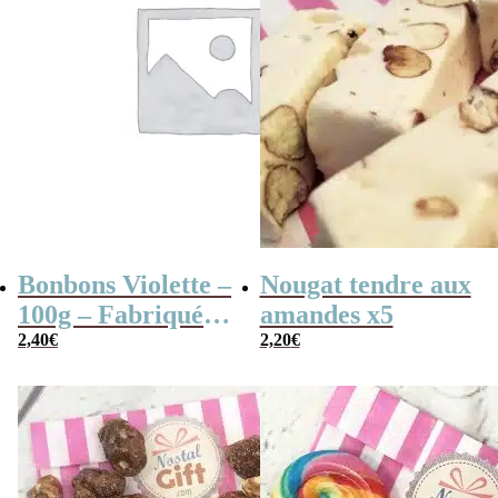
Bonbons Violette –
Nougat tendre aux
100g – Fabriqués
amandes x5
en France
2,40
€
2,20
€