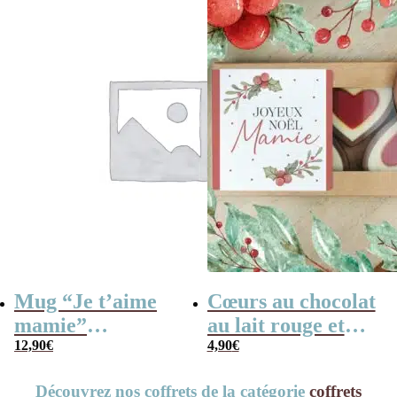
Mamie” – Cadeau
30 cm
Noël
Mug “Je t’aime
Cœurs au chocolat
mamie”
au lait rouge et
personnalisable et
12,90
€
blanc x4 “Joyeux
4,90
€
ses guimauves
Noël Mamie” –
Découvrez nos coffrets de la catégorie
coffrets