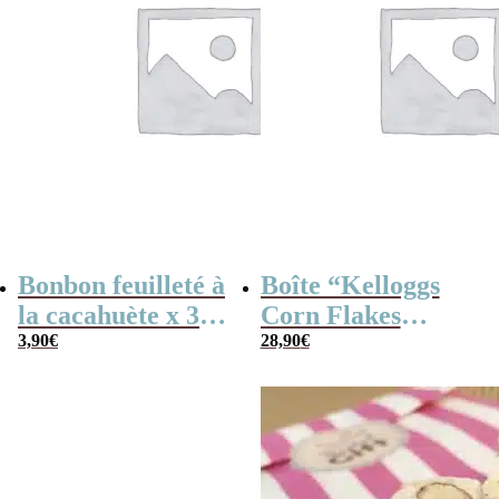
Bonbon feuilleté à
Boîte “Kelloggs
la cacahuète x 30
Corn Flakes
(170g) – Fabriqué
3,90
€
Original” remplie
28,90
€
en France
de bonbons des
années 60