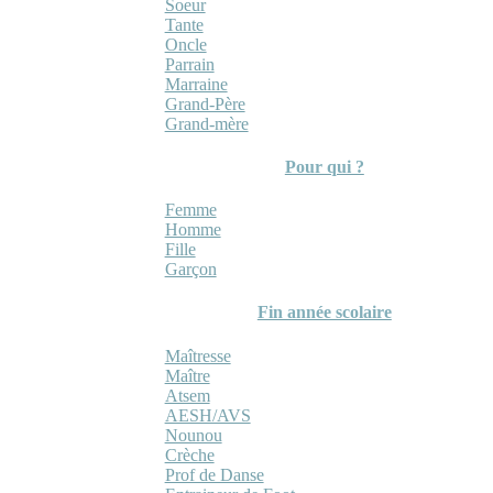
Soeur
Tante
Oncle
Parrain
Marraine
Grand-Père
Grand-mère
Pour qui ?
Femme
Homme
Fille
Garçon
Fin année scolaire
Maîtresse
Maître
Atsem
AESH/AVS
Nounou
Crèche
Prof de Danse