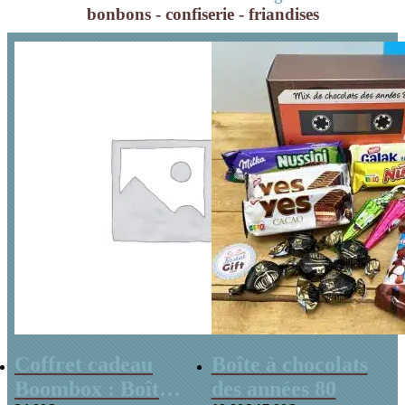
coeurs x10
Cadeau Noël
bonbons - confiserie - friandises
Coffret cadeau
Boîte à chocolats
Boombox : Boîte
des années 80