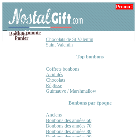
Aller
Aller
Promo !
Promo !
à
au
la
contenu
navigation
Mon compte
Bonbons
Panier
Chocolats de St Valentin
Saint Valentin
Top bonbons
Coffrets bonbons
Acidulés
Chocolats
Réglisse
Guimauve / Marshmallow
Bonbons par époque
Anciens
Bonbons des années 60
Bonbons des années 70
Bonbons des années 80
Bonbons des années 90