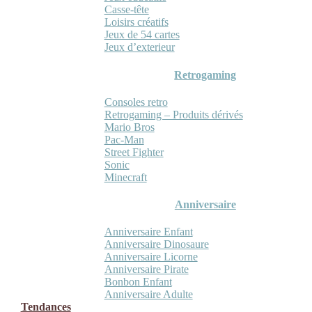
Casse-tête
Loisirs créatifs
Jeux de 54 cartes
Jeux d’exterieur
Retrogaming
Consoles retro
Retrogaming – Produits dérivés
Mario Bros
Pac-Man
Street Fighter
Sonic
Minecraft
Anniversaire
Anniversaire Enfant
Anniversaire Dinosaure
Anniversaire Licorne
Anniversaire Pirate
Bonbon Enfant
Anniversaire Adulte
Tendances