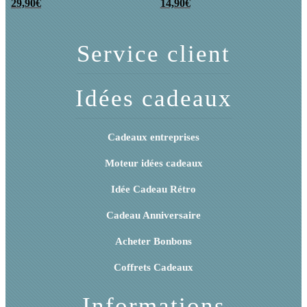
années 80 remplie
29,90
€
rétro
14,90
€
de bonbons
Service client
Idées cadeaux
Cadeaux entreprises
Moteur idées cadeaux
Idée Cadeau Rétro
Cadeau Anniversaire
Acheter Bonbons
Coffrets Cadeaux
Informations