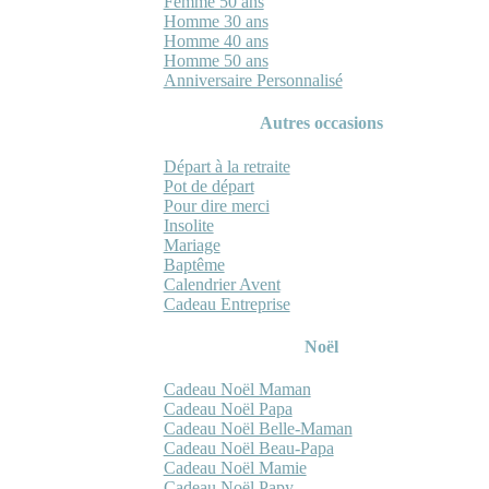
Femme 50 ans
Homme 30 ans
Homme 40 ans
Homme 50 ans
Anniversaire Personnalisé
Autres occasions
Départ à la retraite
Pot de départ
Pour dire merci
Insolite
Mariage
Baptême
Calendrier Avent
Cadeau Entreprise
Noël
Cadeau Noël Maman
Cadeau Noël Papa
Cadeau Noël Belle-Maman
Cadeau Noël Beau-Papa
Cadeau Noël Mamie
Cadeau Noël Papy