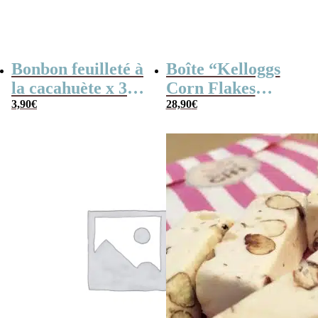
Bonbon feuilleté à
Boîte “Kelloggs
la cacahuète x 30
Corn Flakes
(170g) – Fabriqué
3,90
€
Original” remplie
28,90
€
en France
de bonbons des
années 60