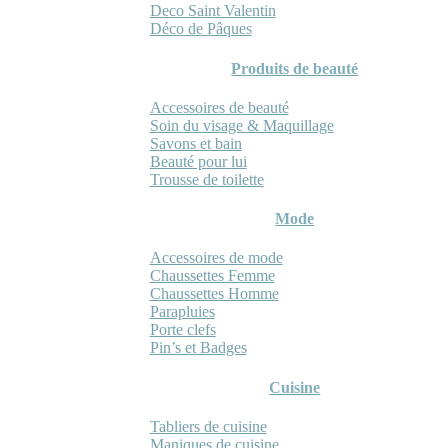
Deco Saint Valentin
Déco de Pâques
Produits de beauté
Accessoires de beauté
Soin du visage & Maquillage
Savons et bain
Beauté pour lui
Trousse de toilette
Mode
Accessoires de mode
Chaussettes Femme
Chaussettes Homme
Parapluies
Porte clefs
Pin’s et Badges
Cuisine
Tabliers de cuisine
Maniques de cuisine