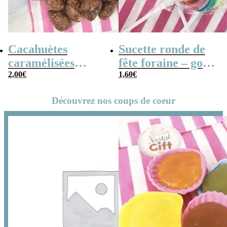
Cacahuètes
Sucette ronde de
caramélisées
fête foraine – goût
(chouchou) – 100g
2,00
€
fruit x3 – 14cm
1,60
€
Découvrez nos coups de coeur