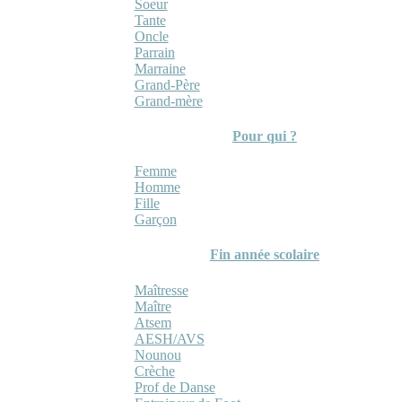
Soeur
Tante
Oncle
Parrain
Marraine
Grand-Père
Grand-mère
Pour qui ?
Femme
Homme
Fille
Garçon
Fin année scolaire
Maîtresse
Maître
Atsem
AESH/AVS
Nounou
Crèche
Prof de Danse