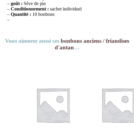
–
goût :
Sève de pin
–
Conditionnement :
sachet individuel
–
Quantité :
10 bonbons
–
Vous aimerez aussi ces
bonbons anciens / friandises
d'antan
…