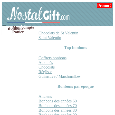
Aller
Aller
Promo !
à
au
la
contenu
navigation
Mon compte
Bonbons
Panier
Chocolats de St Valentin
Saint Valentin
Top bonbons
Coffrets bonbons
Acidulés
Chocolats
Réglisse
Guimauve / Marshmallow
Bonbons par époque
Anciens
Bonbons des années 60
Bonbons des années 70
Bonbons des années 80
Bonbons des années 90