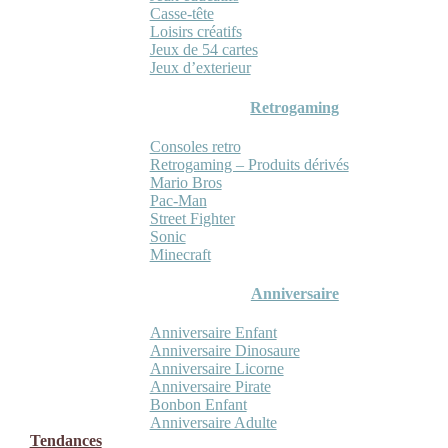
Casse-tête
Loisirs créatifs
Jeux de 54 cartes
Jeux d’exterieur
Retrogaming
Consoles retro
Retrogaming – Produits dérivés
Mario Bros
Pac-Man
Street Fighter
Sonic
Minecraft
Anniversaire
Anniversaire Enfant
Anniversaire Dinosaure
Anniversaire Licorne
Anniversaire Pirate
Bonbon Enfant
Anniversaire Adulte
Tendances