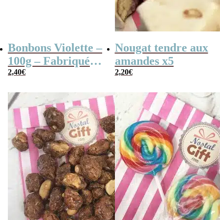
Bonbons Violette –
Nougat tendre aux
100g – Fabriqués
amandes x5
en France
2,40
€
2,20
€