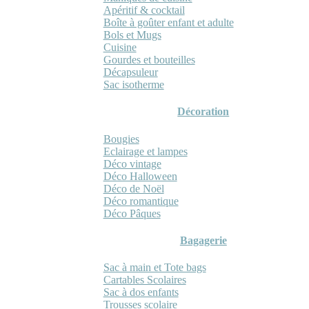
Apéritif & cocktail
Boîte à goûter enfant et adulte
Bols et Mugs
Cuisine
Gourdes et bouteilles
Décapsuleur
Sac isotherme
Décoration
Bougies
Eclairage et lampes
Déco vintage
Déco Halloween
Déco de Noël
Déco romantique
Déco Pâques
Bagagerie
Sac à main et Tote bags
Cartables Scolaires
Sac à dos enfants
Trousses scolaire