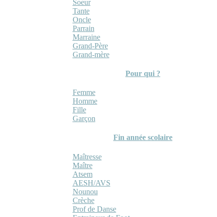
Soeur
Tante
Oncle
Parrain
Marraine
Grand-Père
Grand-mère
Pour qui ?
Femme
Homme
Fille
Garçon
Fin année scolaire
Maîtresse
Maître
Atsem
AESH/AVS
Nounou
Crèche
Prof de Danse