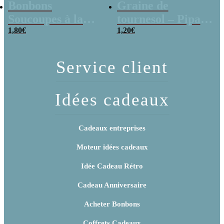
Bonbons
Graine de
Soucoupes à la
tournesol – Pipas
poudre (x20)
1,80
€
x 3
1,20
€
Service client
Idées cadeaux
Cadeaux entreprises
Moteur idées cadeaux
Idée Cadeau Rétro
Cadeau Anniversaire
Acheter Bonbons
Coffrets Cadeaux