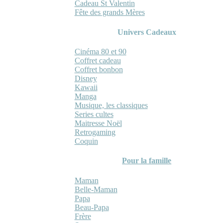
Cadeau St Valentin
Fête des grands Mères
Univers Cadeaux
Cinéma 80 et 90
Coffret cadeau
Coffret bonbon
Disney
Kawaii
Manga
Musique, les classiques
Series cultes
Maitresse Noël
Retrogaming
Coquin
Pour la famille
Maman
Belle-Maman
Papa
Beau-Papa
Frère