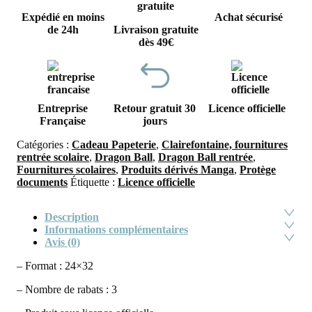
Expédié en moins
Achat sécurisé
de 24h
Livraison gratuite
dès 49€
Entreprise
Retour gratuit 30
Licence officielle
Française
jours
Catégories :
Cadeau Papeterie
,
Clairefontaine, fournitures
rentrée scolaire
,
Dragon Ball
,
Dragon Ball rentrée
,
Fournitures scolaires
,
Produits dérivés Manga
,
Protège
documents
Étiquette :
Licence officielle
Description
Informations complémentaires
Avis (0)
– Format : 24×32
– Nombre de rabats : 3