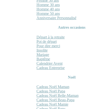
Femme 50 ans
Homme 30 ans
Homme 40 ans
Homme 50 ans
Anniversaire Personnalisé
Autres occasions
Départ à la retraite
Pot de départ
Pour dire merci
Insolite
Mariage
Baptême
Calendrier Avent
Cadeau Entreprise
Noël
Cadeau Noël Maman
Cadeau Noël Papa
Cadeau Noël Belle-Maman
Cadeau Noël Beau-Papa
Cadeau Noël Mamie
Cadeau Noël Papy