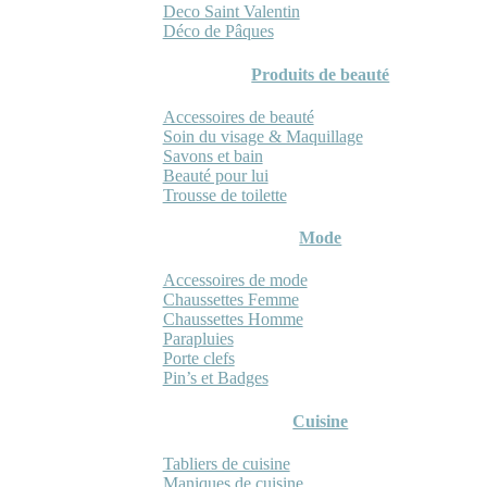
Deco Saint Valentin
Déco de Pâques
Produits de beauté
Accessoires de beauté
Soin du visage & Maquillage
Savons et bain
Beauté pour lui
Trousse de toilette
Mode
Accessoires de mode
Chaussettes Femme
Chaussettes Homme
Parapluies
Porte clefs
Pin’s et Badges
Cuisine
Tabliers de cuisine
Maniques de cuisine