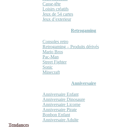
Casse-tête
Loisirs créatifs
Jeux de 54 cartes
Jeux d’exterieur
Retrogaming
Consoles retro
Retrogaming – Produits dérivés
Mario Bros
Pac-Man
Street Fighter
Sonic
Minecraft
Anniversaire
Anniversaire Enfant
Anniversaire Dinosaure
Anniversaire Licorne
Anniversaire Pirate
Bonbon Enfant
Anniversaire Adulte
Tendances