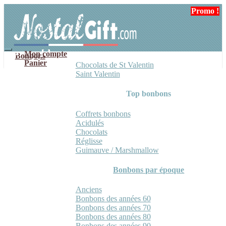
Aller
Aller
Promo !
à
au
la
contenu
navigation
Mon compte
Bonbons
Panier
Chocolats de St Valentin
Saint Valentin
Top bonbons
Coffrets bonbons
Acidulés
Chocolats
Réglisse
Guimauve / Marshmallow
Bonbons par époque
Anciens
Bonbons des années 60
Bonbons des années 70
Bonbons des années 80
Bonbons des années 90