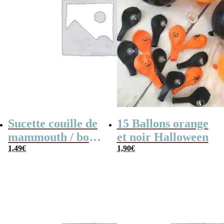
Sucette couille de
15 Ballons orange
mammouth / boule
et noir Halloween
de mammouth
1,49
€
1,90
€