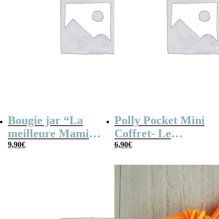
Bougie jar “La
Polly Pocket Mini
meilleure Mamie
Coffret- Le
du monde”
9,90
€
Concert de Shani
6,90
€