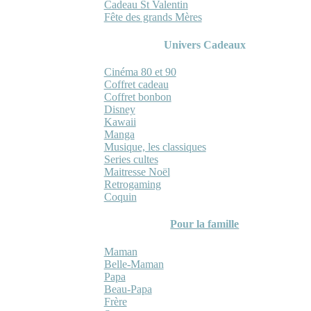
Cadeau St Valentin
Fête des grands Mères
Univers Cadeaux
Cinéma 80 et 90
Coffret cadeau
Coffret bonbon
Disney
Kawaii
Manga
Musique, les classiques
Series cultes
Maitresse Noël
Retrogaming
Coquin
Pour la famille
Maman
Belle-Maman
Papa
Beau-Papa
Frère