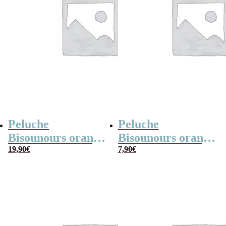
Peluche
Peluche
Bisounours orange
Bisounours orange
(21cm) – Version
19,90
€
(15cm) – Toubisou
7,90
€
2019
– Version 2019