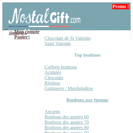
Aller
Aller
Promo !
Promo !
à
au
la
contenu
navigation
Mon compte
Bonbons
Panier
0
Chocolats de St Valentin
Saint Valentin
Top bonbons
Coffrets bonbons
Acidulés
Chocolats
Réglisse
Guimauve / Marshmallow
Bonbons par époque
Anciens
Bonbons des années 60
Bonbons des années 70
Bonbons des années 80
Bonbons des années 90