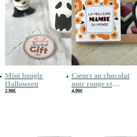
Mini bougie
Cœurs au chocolat
Halloween
noir rouge et
2,90
€
blanc x4 “La
4,90
€
meilleure mamie
du monde”