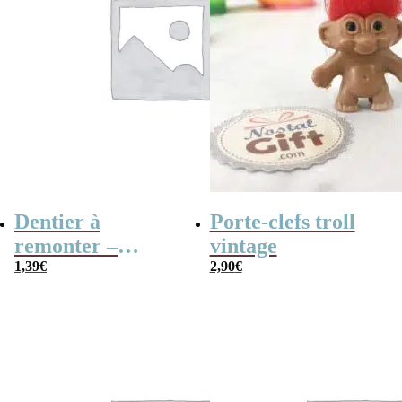
Dentier à
Porte-clefs troll
remonter –
vintage
Vampire
1,39
€
2,90
€