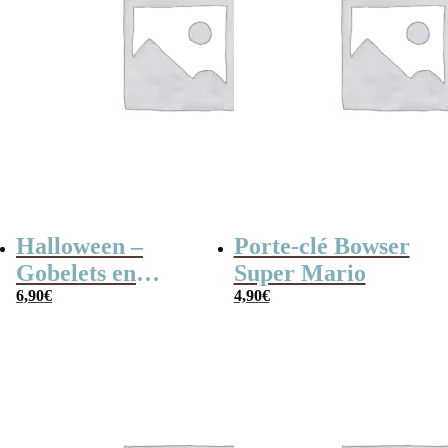
Halloween –
Porte-clé Bowser
Gobelets en
Super Mario
plastique – Vendu
6,90
€
4,90
€
par 4