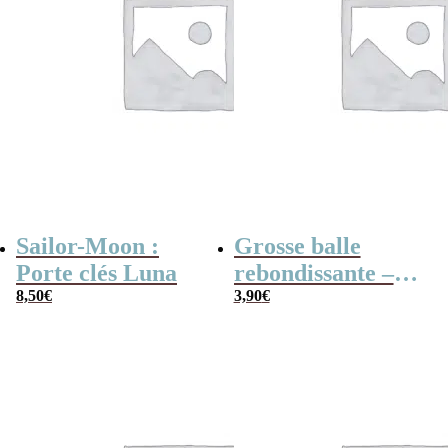
Sailor-Moon :
Grosse balle
Porte clés Luna
rebondissante –
8,50
€
Coeur
3,90
€