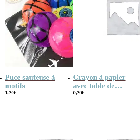
Puce sauteuse à
Crayon à papier
motifs
avec table de
1,70
€
multiplication
0,79
€