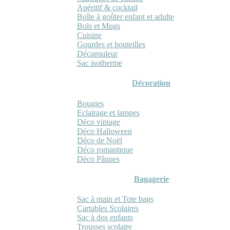
Apéritif & cocktail
Boîte à goûter enfant et adulte
Bols et Mugs
Cuisine
Gourdes et bouteilles
Décapsuleur
Sac isotherme
Décoration
Bougies
Eclairage et lampes
Déco vintage
Déco Halloween
Déco de Noël
Déco romantique
Déco Pâques
Bagagerie
Sac à main et Tote bags
Cartables Scolaires
Sac à dos enfants
Trousses scolaire