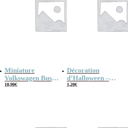
Miniature
Décoration
Volkswagen Bus
d’Halloween –
T1 de 1962 –
10,90
€
Pierre tombale
1,20
€
Peace and Love
R.I.P
(12,5 cm)