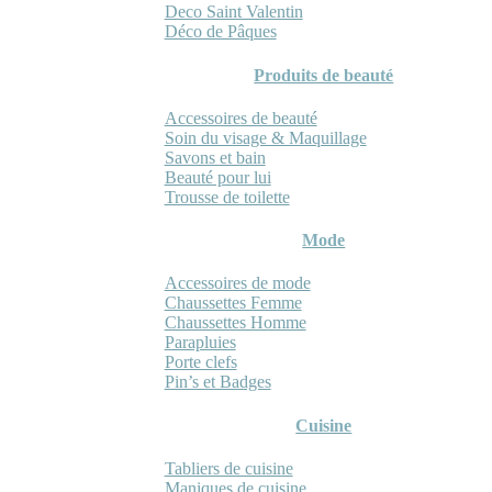
Deco Saint Valentin
Déco de Pâques
Produits de beauté
Accessoires de beauté
Soin du visage & Maquillage
Savons et bain
Beauté pour lui
Trousse de toilette
Mode
Accessoires de mode
Chaussettes Femme
Chaussettes Homme
Parapluies
Porte clefs
Pin’s et Badges
Cuisine
Tabliers de cuisine
Maniques de cuisine