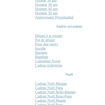
Femme 50 ans
Homme 30 ans
Homme 40 ans
Homme 50 ans
Anniversaire Personnalisé
Autres occasions
Départ à la retraite
Pot de départ
Pour dire merci
Insolite
Mariage
Baptême
Calendrier Avent
Cadeau Entreprise
Noël
Cadeau Noël Maman
Cadeau Noël Papa
Cadeau Noël Belle-Maman
Cadeau Noël Beau-Papa
Cadeau Noël Mamie
Cadeau Noël Papy