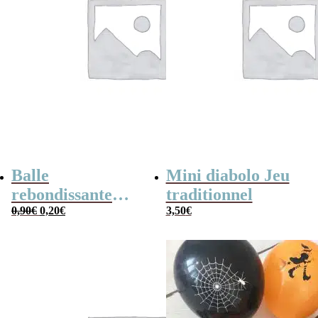
Balle
Mini diabolo Jeu
rebondissante
traditionnel
Le
Le
fluorescente oeil
0,90
€
0,20
€
3,50
€
prix
prix
effrayant –
initial
actuel
était :
est :
Halloween
0,90€.
0,20€.