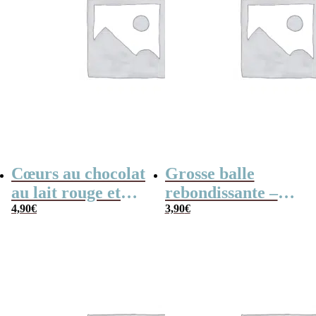
Cœurs au chocolat
Grosse balle
au lait rouge et
rebondissante –
blanc x4 “La
4,90
€
Etoiles
3,90
€
meilleure mamie
du monde”