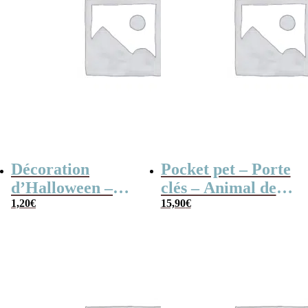
Décoration
Pocket pet – Porte
d’Halloween –
clés – Animal de
Chapeau de
1,20
€
compagnie
15,90
€
sorcière
numérique