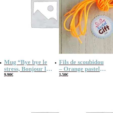
Mug “Bye bye le
Fils de scoubidou
stress, Bonjour les
– Orange pastel
siestes, Vive la
9,90
€
(par 3)
1,50
€
retraite” – Cadeau
départ retraite