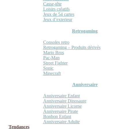
Casse-tête
Loisirs créatifs
Jeux de 54 cartes
Jeux d’exterieur
Retrogaming
Consoles retro
Retrogaming – Produits dérivés
Mario Bros
Pac-Man
Street Fighter
Sonic
Minecraft
Anniversaire
Anniversaire Enfant
Anniversaire Dinosaure
Anniversaire Licorne
Anniversaire Pirate
Bonbon Enfant
Anniversaire Adulte
Tendances