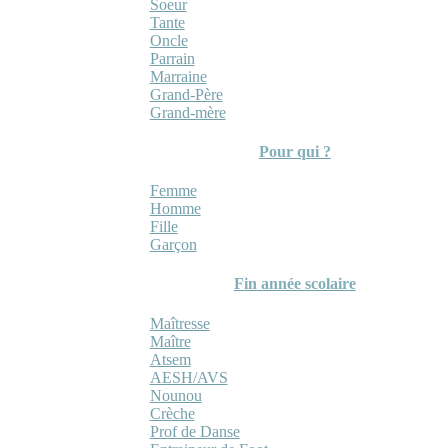
Soeur
Tante
Oncle
Parrain
Marraine
Grand-Père
Grand-mère
Pour qui ?
Femme
Homme
Fille
Garçon
Fin année scolaire
Maîtresse
Maître
Atsem
AESH/AVS
Nounou
Crèche
Prof de Danse