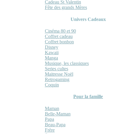
Cadeau St Valentin
Fête des grands Mères
Univers Cadeaux
Cinéma 80 et 90
Coffret cadeau
Coffret bonbon
Disney
Kawaii
Manga
Musique, les classiques
Series cultes
Maitresse Noël
Retrogaming
Coquin
Pour la famille
Maman
Belle-Maman
Papa
Beau-Papa
Frère