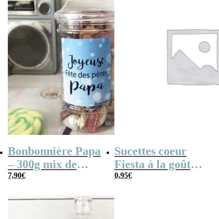
Bonbonnière Papa
Sucettes coeur
– 300g mix de
Fiesta à la goût
bonbons anciens –
7,90
€
cerise x 3
0,95
€
“Joyeuse fêtes des
pères Papa”