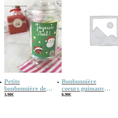
Petite
Bonbonnière
bonbonnière de
coeurs guimauve
Noël – 20 Bonbons
3,90
€
x15 “Merci pour
6,90
€
soucoupes à la
cette année”
poudre