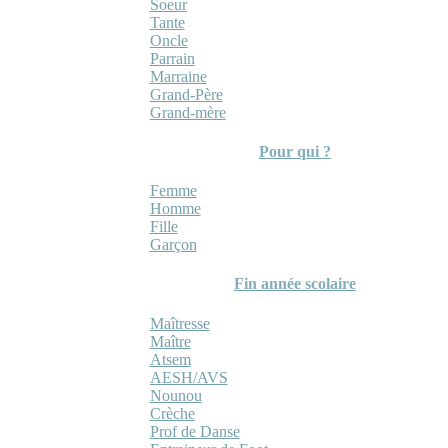
Soeur
Tante
Oncle
Parrain
Marraine
Grand-Père
Grand-mère
Pour qui ?
Femme
Homme
Fille
Garçon
Fin année scolaire
Maîtresse
Maître
Atsem
AESH/AVS
Nounou
Crèche
Prof de Danse