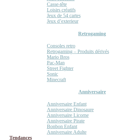
Casse-tête
Loisirs créatifs
Jeux de 54 cartes
Jeux d’exterieur
Retrogaming
Consoles retro
Retrogaming – Produits dérivés
Mario Bros
Pac-Man
Street Fighter
Sonic
Minecraft
Anniversaire
Anniversaire Enfant
Anniversaire Dinosaure
Anniversaire Licorne
Anniversaire Pirate
Bonbon Enfant
Anniversaire Adulte
Tendances