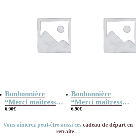
Bonbonnière
Bonbonnière
“Merci maîtresse”
“Merci maîtresse”
– 15 cœurs
6,90
€
– 15 cœurs
6,90
€
guimauve –
guimauve –
Vous aimerez peut-être aussi ces
cadeau de départ en
Collection arc-en-
Collection florale
retraite
…
ciel