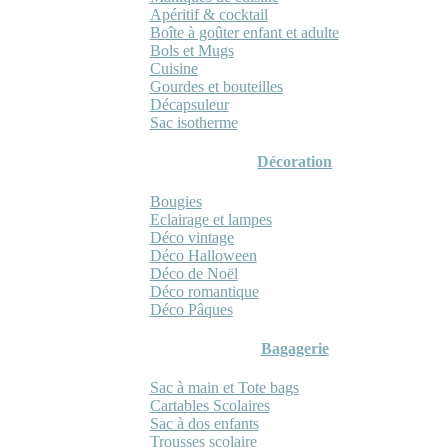
Apéritif & cocktail
Boîte à goûter enfant et adulte
Bols et Mugs
Cuisine
Gourdes et bouteilles
Décapsuleur
Sac isotherme
Décoration
Bougies
Eclairage et lampes
Déco vintage
Déco Halloween
Déco de Noël
Déco romantique
Déco Pâques
Bagagerie
Sac à main et Tote bags
Cartables Scolaires
Sac à dos enfants
Trousses scolaire