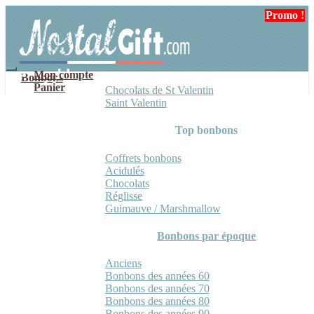
Aller
Aller
Promo !
à
au
la
contenu
navigation
Mon compte
Bonbons
Panier
Chocolats de St Valentin
Saint Valentin
Top bonbons
Coffrets bonbons
Acidulés
Chocolats
Réglisse
Guimauve / Marshmallow
Bonbons par époque
Anciens
Bonbons des années 60
Bonbons des années 70
Bonbons des années 80
Bonbons des années 90