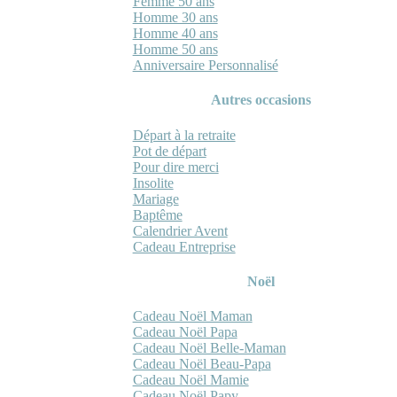
Femme 50 ans
Homme 30 ans
Homme 40 ans
Homme 50 ans
Anniversaire Personnalisé
Autres occasions
Départ à la retraite
Pot de départ
Pour dire merci
Insolite
Mariage
Baptême
Calendrier Avent
Cadeau Entreprise
Noël
Cadeau Noël Maman
Cadeau Noël Papa
Cadeau Noël Belle-Maman
Cadeau Noël Beau-Papa
Cadeau Noël Mamie
Cadeau Noël Papy