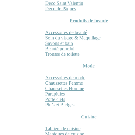
Deco Saint Valentin
Déco de Pâques
Produits de beauté
Accessoires de beauté
Soin du visage & Maquillage
Savons et bain
Beauté pour lui
Trousse de toilette
Mode
Accessoires de mode
Chaussettes Femme
Chaussettes Homme
Parapluies
Porte clefs
Pin’s et Badges
Cuisine
Tabliers de cuisine
Maniques de cuisine