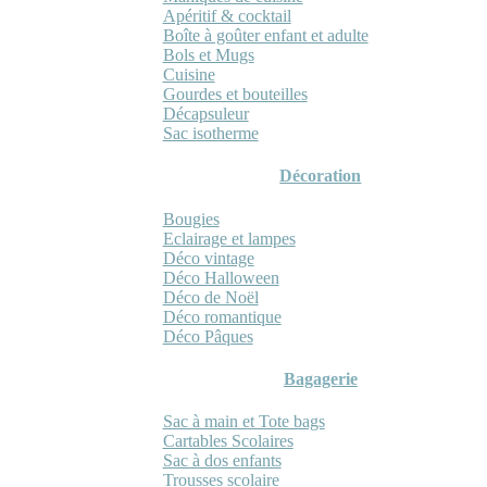
Apéritif & cocktail
Boîte à goûter enfant et adulte
Bols et Mugs
Cuisine
Gourdes et bouteilles
Décapsuleur
Sac isotherme
Décoration
Bougies
Eclairage et lampes
Déco vintage
Déco Halloween
Déco de Noël
Déco romantique
Déco Pâques
Bagagerie
Sac à main et Tote bags
Cartables Scolaires
Sac à dos enfants
Trousses scolaire