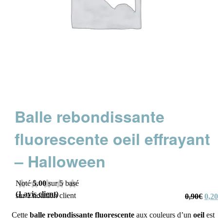
Balle rebondissante
fluorescente oeil effrayant
– Halloween
Noté
5.00
sur 5 basé
(
1
avis client)
sur
1
notation client
Le
0,90
€
0,20
prix
initi
était
Cette
balle rebondissante
fluorescente
aux couleurs d’un
oeil
est
0,90