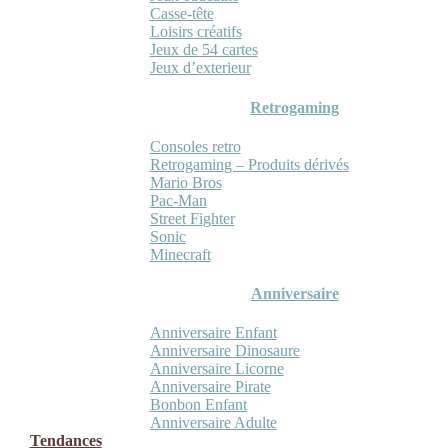
Casse-tête
Loisirs créatifs
Jeux de 54 cartes
Jeux d’exterieur
Retrogaming
Consoles retro
Retrogaming – Produits dérivés
Mario Bros
Pac-Man
Street Fighter
Sonic
Minecraft
Anniversaire
Anniversaire Enfant
Anniversaire Dinosaure
Anniversaire Licorne
Anniversaire Pirate
Bonbon Enfant
Anniversaire Adulte
Tendances