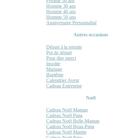
Femme 50 ans
Homme 30 ans
Homme 40 ans
Homme 50 ans
Anniversaire Personnalisé
Autres occasions
Départ à la retraite
Pot de départ
Pour dire merci
Insolite
Mariage
Baptême
Calendrier Avent
Cadeau Entreprise
Noël
Cadeau Noël Maman
Cadeau Noël Papa
Cadeau Noël Belle-Maman
Cadeau Noël Beau-Papa
Cadeau Noël Mamie
Cadeau Noël Papy