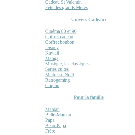
Cadeau St Valentin
Fête des grands Mères
Univers Cadeaux
Cinéma 80 et 90
Coffret cadeau
Coffret bonbon
Disney
Kawaii
Manga
Musique, les classiques
Series cultes
Maitresse Noël
Retrogaming
Coquin
Pour la famille
Maman
Belle-Maman
Papa
Beau-Papa
Frère