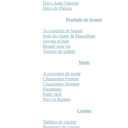
Deco Saint Valentin
Déco de Pâques
Produits de beauté
Accessoires de beauté
Soin du visage & Maquillage
Savons et bain
Beauté pour lui
Trousse de toilette
Mode
Accessoires de mode
Chaussettes Femme
Chaussettes Homme
Parapluies
Porte clefs
Pin’s et Badges
Cuisine
Tabliers de cuisine
Maniques de cuisine