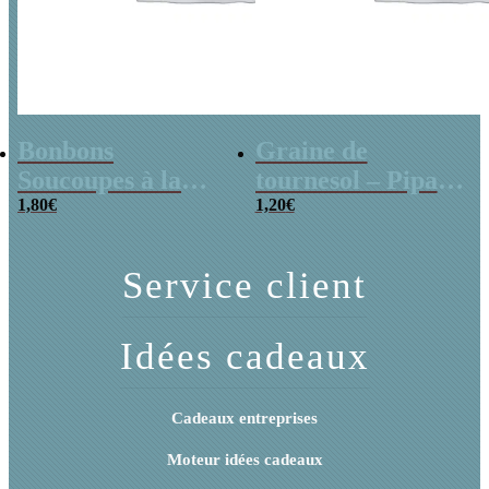
Bonbons
Graine de
Soucoupes à la
tournesol – Pipas
poudre (x20)
1,80
€
x 3
1,20
€
Service client
Idées cadeaux
Cadeaux entreprises
Moteur idées cadeaux