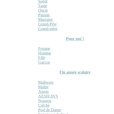
Soeur
Tante
Oncle
Parrain
Marraine
Grand-Père
Grand-mère
Pour qui ?
Femme
Homme
Fille
Garçon
Fin année scolaire
Maîtresse
Maître
Atsem
AESH/AVS
Nounou
Crèche
Prof de Danse