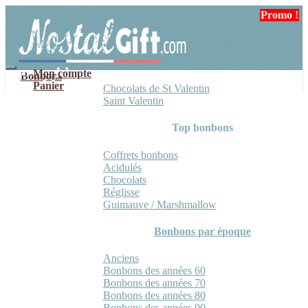
Aller
Aller
Promo !
Promo !
à
au
la
contenu
navigation
Mon compte
Bonbons
Panier
Chocolats de St Valentin
Saint Valentin
Top bonbons
Coffrets bonbons
Acidulés
Chocolats
Réglisse
Guimauve / Marshmallow
Bonbons par époque
Anciens
Bonbons des années 60
Bonbons des années 70
Bonbons des années 80
Bonbons des années 90