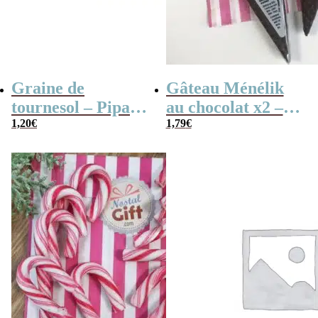
Graine de
Gâteau Ménélik
tournesol – Pipas
au chocolat x2 –
x 3
1,20
€
Gaufrette
1,79
€
triangulaire