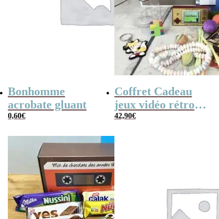
Bonhomme
Coffret Cadeau
acrobate gluant
jeux vidéo rétro
0,60
€
(avec sa console de
42,90
€
poche retro)