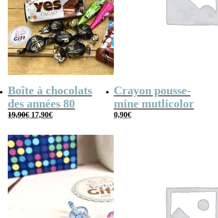
Boîte à chocolats
Crayon pousse-
des années 80
mine mutlicolor
Le
Le
19,90
€
17,90
€
0,90
€
prix
prix
initial
actuel
était :
est :
19,90€.
17,90€.