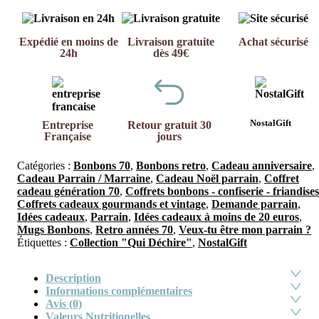
Expédié en moins de
Livraison gratuite
Achat sécurisé
24h
dès 49€
NostalGift
Entreprise
Retour gratuit 30
Française
jours
Catégories :
Bonbons 70
,
Bonbons retro
,
Cadeau anniversaire
,
Cadeau Parrain / Marraine
,
Cadeau Noël parrain
,
Coffret
cadeau génération 70
,
Coffrets bonbons - confiserie - friandises
Coffrets cadeaux gourmands et vintage
,
Demande parrain
,
Idées cadeaux
,
Parrain
,
Idées cadeaux à moins de 20 euros
,
Mugs Bonbons
,
Retro années 70
,
Veux-tu être mon parrain ?
Étiquettes :
Collection "Qui Déchire"
,
NostalGift
Description
Informations complémentaires
Avis (0)
Valeurs Nutritionelles