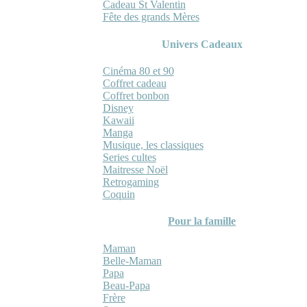
Cadeau St Valentin
Fête des grands Mères
Univers Cadeaux
Cinéma 80 et 90
Coffret cadeau
Coffret bonbon
Disney
Kawaii
Manga
Musique, les classiques
Series cultes
Maitresse Noël
Retrogaming
Coquin
Pour la famille
Maman
Belle-Maman
Papa
Beau-Papa
Frère