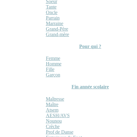
Soeur
Tante
Oncle
Parrain
Marraine
Grand-Père
Grand-mère
Pour qui ?
Femme
Homme
Fille
Garçon
Fin année scolaire
Maîtresse
Maître
Atsem
AESH/AVS
Nounou
Crèche
Prof de Danse