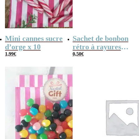
Mini cannes sucre
Sachet de bonbon
d’orge x 10
rétro à rayures
1,99
€
roses et blanches
0,50
€
x1