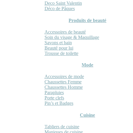
Deco Saint Valentin
Déco de Pâques
Produits de beauté
Accessoires de beauté
Soin du visage & Maquillage
Savons et bain
Beauté pour lui
Trousse de toilette
Mode
Accessoires de mode
Chaussettes Femme
Chaussettes Homme
Parapluies
Porte clefs
Pin’s et Badges
Cuisine
Tabliers de cuisine
Maniques de cuisine