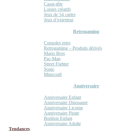
Casse-tête
Loisirs créatifs
Jeux de 54 cartes
Jeux d’exterieur
Retrogaming
Consoles retro
Retrogaming – Produits dérivés
Mario Bros
Pac-Man
Street Fighter
Sonic
Minecraft
Anniversaire
Anniversaire Enfant
Anniversaire Dinosaure
Anniversaire Licorne
Anniversaire Pirate
Bonbon Enfant
Anniversaire Adulte
Tendances