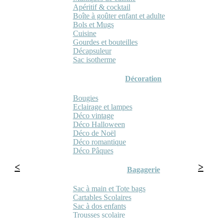
Apéritif & cocktail
Boîte à goûter enfant et adulte
Bols et Mugs
Cuisine
Gourdes et bouteilles
Décapsuleur
Sac isotherme
Décoration
Bougies
Eclairage et lampes
Déco vintage
Déco Halloween
Déco de Noël
Déco romantique
Déco Pâques
Bagagerie
Sac à main et Tote bags
Cartables Scolaires
Sac à dos enfants
Trousses scolaire