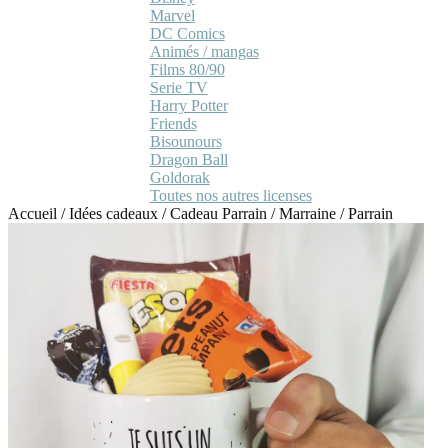
Marvel
DC Comics
Animés / mangas
Films 80/90
Serie TV
Harry Potter
Friends
Bisounours
Dragon Ball
Goldorak
Toutes nos autres licenses
Accueil
/
Idées cadeaux
/
Cadeau Parrain / Marraine
/
Parrain