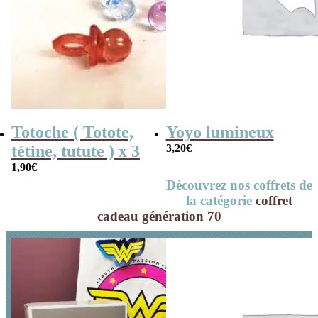
Totoche ( Totote,
Yoyo lumineux
tétine, tutute ) x 3
3,20
€
1,90
€
Découvrez nos coffrets de
la catégorie
coffret
cadeau génération 70