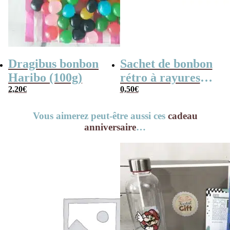
Dragibus bonbon
Sachet de bonbon
Haribo (100g)
rétro à rayures
2,20
€
rouges et blanches
0,50
€
x1
Vous aimerez peut-être aussi ces
cadeau
anniversaire
…