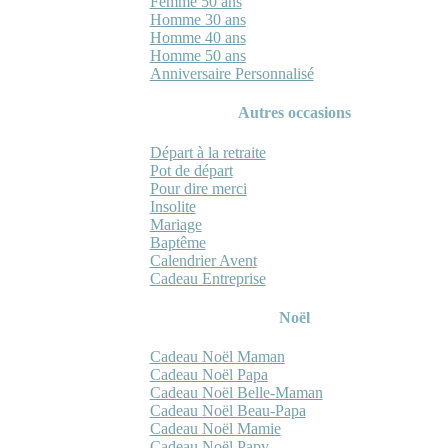
Femme 50 ans
Homme 30 ans
Homme 40 ans
Homme 50 ans
Anniversaire Personnalisé
Autres occasions
Départ à la retraite
Pot de départ
Pour dire merci
Insolite
Mariage
Baptême
Calendrier Avent
Cadeau Entreprise
Noël
Cadeau Noël Maman
Cadeau Noël Papa
Cadeau Noël Belle-Maman
Cadeau Noël Beau-Papa
Cadeau Noël Mamie
Cadeau Noël Papy