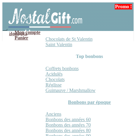
Aller
Aller
Promo !
à
au
la
contenu
navigation
Mon compte
Bonbons
Panier
Chocolats de St Valentin
Saint Valentin
Top bonbons
Coffrets bonbons
Acidulés
Chocolats
Réglisse
Guimauve / Marshmallow
Bonbons par époque
Anciens
Bonbons des années 60
Bonbons des années 70
Bonbons des années 80
Bonbons des années 90