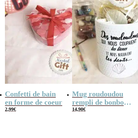
Confetti de bain
Mug roudoudou
en forme de coeur
rempli de bonbons
2,99
€
rétro
14,90
€