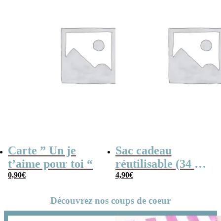
Carte ” Un je
Sac cadeau
t’aime pour toi “
réutilisable (34 x
0,90
€
42 cm) et sa carte
4,90
€
– Un je t’aime
Découvrez nos coups de coeur
pour toi