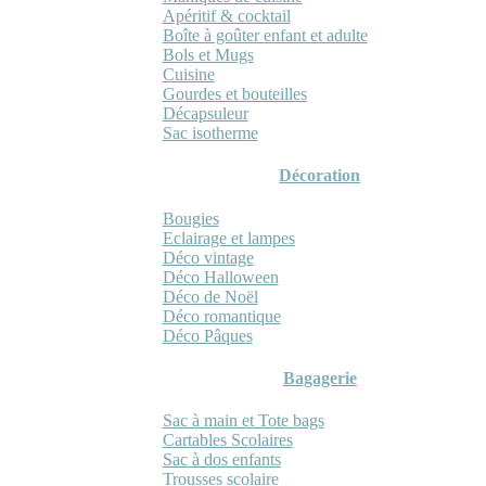
Apéritif & cocktail
Boîte à goûter enfant et adulte
Bols et Mugs
Cuisine
Gourdes et bouteilles
Décapsuleur
Sac isotherme
Décoration
Bougies
Eclairage et lampes
Déco vintage
Déco Halloween
Déco de Noël
Déco romantique
Déco Pâques
Bagagerie
Sac à main et Tote bags
Cartables Scolaires
Sac à dos enfants
Trousses scolaire