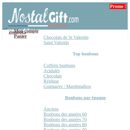
Aller
Aller
Promo !
à
au
la
contenu
navigation
Mon compte
Bonbons
Panier
Chocolats de St Valentin
Saint Valentin
Top bonbons
Coffrets bonbons
Acidulés
Chocolats
Réglisse
Guimauve / Marshmallow
Bonbons par époque
Anciens
Bonbons des années 60
Bonbons des années 70
Bonbons des années 80
Bonbons des années 90