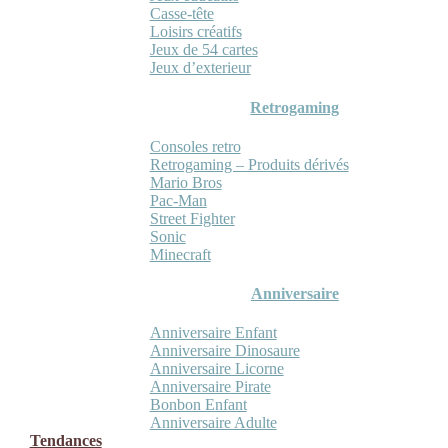
Casse-tête
Loisirs créatifs
Jeux de 54 cartes
Jeux d’exterieur
Retrogaming
Consoles retro
Retrogaming – Produits dérivés
Mario Bros
Pac-Man
Street Fighter
Sonic
Minecraft
Anniversaire
Anniversaire Enfant
Anniversaire Dinosaure
Anniversaire Licorne
Anniversaire Pirate
Bonbon Enfant
Anniversaire Adulte
Tendances