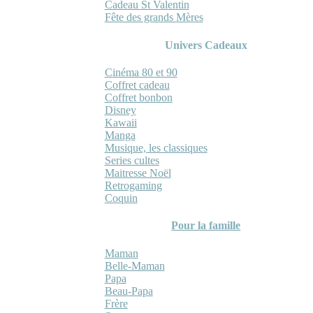
Cadeau St Valentin
Fête des grands Mères
Univers Cadeaux
Cinéma 80 et 90
Coffret cadeau
Coffret bonbon
Disney
Kawaii
Manga
Musique, les classiques
Series cultes
Maitresse Noël
Retrogaming
Coquin
Pour la famille
Maman
Belle-Maman
Papa
Beau-Papa
Frère