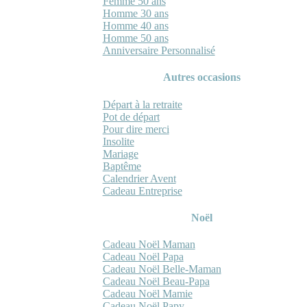
Femme 50 ans
Homme 30 ans
Homme 40 ans
Homme 50 ans
Anniversaire Personnalisé
Autres occasions
Départ à la retraite
Pot de départ
Pour dire merci
Insolite
Mariage
Baptême
Calendrier Avent
Cadeau Entreprise
Noël
Cadeau Noël Maman
Cadeau Noël Papa
Cadeau Noël Belle-Maman
Cadeau Noël Beau-Papa
Cadeau Noël Mamie
Cadeau Noël Papy