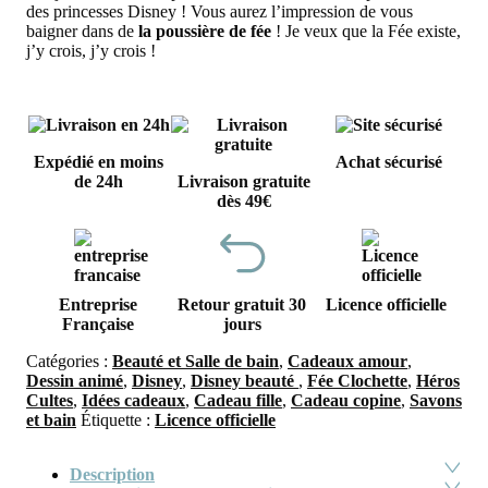
des princesses Disney ! Vous aurez l’impression de vous
baigner dans de
la poussière de fée
! Je veux que la Fée existe,
j’y crois, j’y crois !
Expédié en moins
Achat sécurisé
de 24h
Livraison gratuite
dès 49€
Entreprise
Retour gratuit 30
Licence officielle
Française
jours
Catégories :
Beauté et Salle de bain
,
Cadeaux amour
,
Dessin animé
,
Disney
,
Disney beauté
,
Fée Clochette
,
Héros
Cultes
,
Idées cadeaux
,
Cadeau fille
,
Cadeau copine
,
Savons
et bain
Étiquette :
Licence officielle
Description