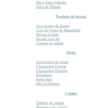
Deco Saint Valentin
Déco de Pâques
Produits de beauté
Accessoires de beauté
Soin du visage & Maquillage
Savons et bain
Beauté pour lui
Trousse de toilette
Mode
Accessoires de mode
Chaussettes Femme
Chaussettes Homme
Parapluies
Porte clefs
Pin’s et Badges
Cuisine
Tabliers de cuisine
Maniques de cuisine