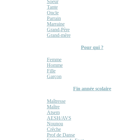
Soeur
Tante
Oncle
Parrain
Marraine
Grand-Père
Grand-mère
Pour qui ?
Femme
Homme
Fille
Garçon
Fin année scolaire
Maîtresse
Maître
Atsem
AESH/AVS
Nounou
Crèche
Prof de Danse