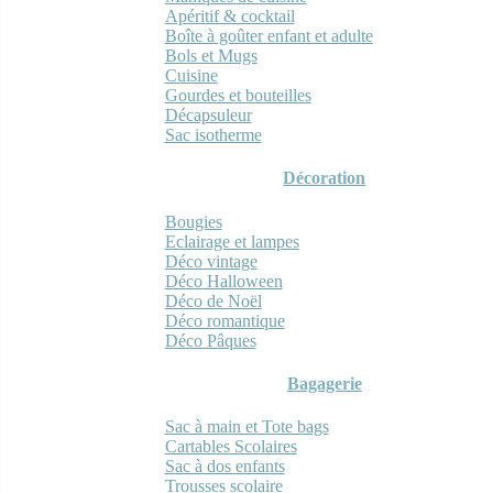
Apéritif & cocktail
Boîte à goûter enfant et adulte
Bols et Mugs
Cuisine
Gourdes et bouteilles
Décapsuleur
Sac isotherme
Décoration
Bougies
Eclairage et lampes
Déco vintage
Déco Halloween
Déco de Noël
Déco romantique
Déco Pâques
Bagagerie
Sac à main et Tote bags
Cartables Scolaires
Sac à dos enfants
Trousses scolaire