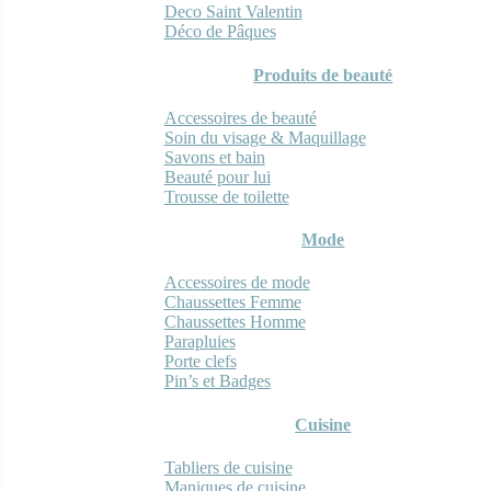
Deco Saint Valentin
Déco de Pâques
Produits de beauté
Accessoires de beauté
Soin du visage & Maquillage
Savons et bain
Beauté pour lui
Trousse de toilette
Mode
Accessoires de mode
Chaussettes Femme
Chaussettes Homme
Parapluies
Porte clefs
Pin’s et Badges
Cuisine
Tabliers de cuisine
Maniques de cuisine