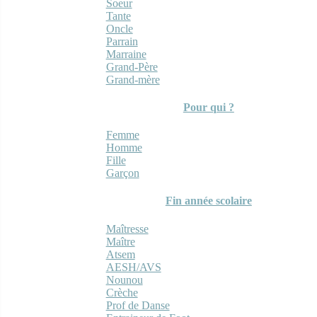
Soeur
Tante
Oncle
Parrain
Marraine
Grand-Père
Grand-mère
Pour qui ?
Femme
Homme
Fille
Garçon
Fin année scolaire
Maîtresse
Maître
Atsem
AESH/AVS
Nounou
Crèche
Prof de Danse