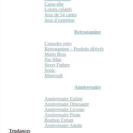
Casse-tête
Loisirs créatifs
Jeux de 54 cartes
Jeux d’exterieur
Retrogaming
Consoles retro
Retrogaming – Produits dérivés
Mario Bros
Pac-Man
Street Fighter
Sonic
Minecraft
Anniversaire
Anniversaire Enfant
Anniversaire Dinosaure
Anniversaire Licorne
Anniversaire Pirate
Bonbon Enfant
Anniversaire Adulte
Tendances