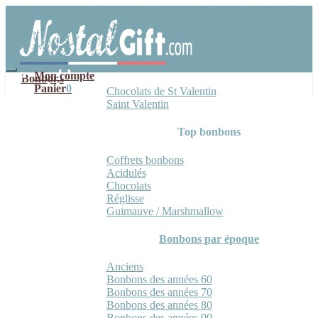
Aller
Aller
à
au
la
contenu
navigation
Mon compte
Bonbons
Panier
0
Chocolats de St Valentin
Saint Valentin
Top bonbons
Coffrets bonbons
Acidulés
Chocolats
Réglisse
Guimauve / Marshmallow
Bonbons par époque
Anciens
Bonbons des années 60
Bonbons des années 70
Bonbons des années 80
Bonbons des années 90