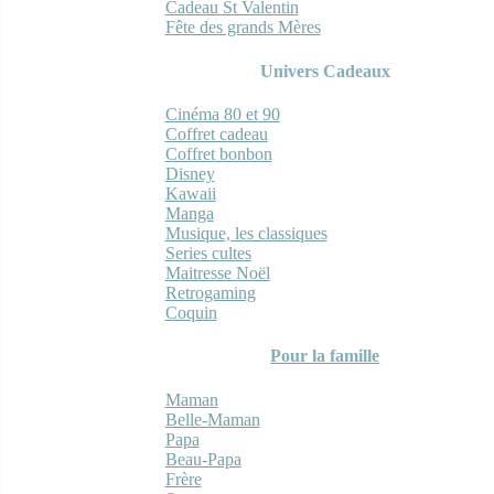
Cadeau St Valentin
Fête des grands Mères
Univers Cadeaux
Cinéma 80 et 90
Coffret cadeau
Coffret bonbon
Disney
Kawaii
Manga
Musique, les classiques
Series cultes
Maitresse Noël
Retrogaming
Coquin
Pour la famille
Maman
Belle-Maman
Papa
Beau-Papa
Frère