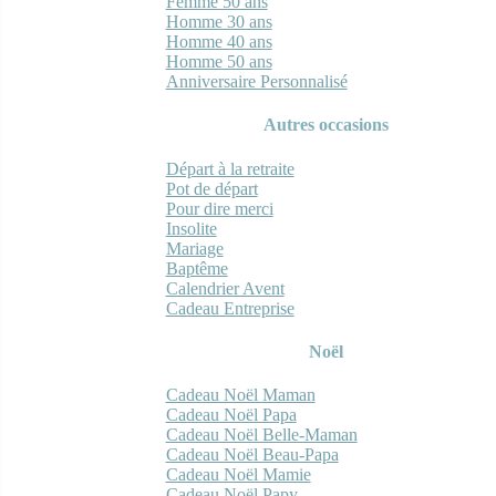
Femme 50 ans
Homme 30 ans
Homme 40 ans
Homme 50 ans
Anniversaire Personnalisé
Autres occasions
Départ à la retraite
Pot de départ
Pour dire merci
Insolite
Mariage
Baptême
Calendrier Avent
Cadeau Entreprise
Noël
Cadeau Noël Maman
Cadeau Noël Papa
Cadeau Noël Belle-Maman
Cadeau Noël Beau-Papa
Cadeau Noël Mamie
Cadeau Noël Papy