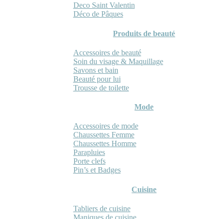
Deco Saint Valentin
Déco de Pâques
Produits de beauté
Accessoires de beauté
Soin du visage & Maquillage
Savons et bain
Beauté pour lui
Trousse de toilette
Mode
Accessoires de mode
Chaussettes Femme
Chaussettes Homme
Parapluies
Porte clefs
Pin’s et Badges
Cuisine
Tabliers de cuisine
Maniques de cuisine