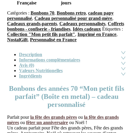
Française
jours
Catégories :
Bonbons 70
,
Bonbons retro
,
cadeau papy
personnalisé
,
Cadeau personnalisé pour grand-mère
,
Cadeaux grands-parents
,
Cadeaux personnalisés
,
Coffrets
bonbons - confiserie - friandises
,
Idées cadeaux
Étiquettes :
Collection "Mon petit fils parfait"
,
Imprimé en France
,
NostalGift
,
Personnalisé en France
Description
Informations complémentaires
Avis (0)
Valeurs Nutritionelles
Ingrédients
Bonbons des années 70 “Mon petit fils
parfait” (Boîte en metal) – cadeau
personnalisé
Parfait pour
la fête des grands pères
ou
la fête des grands
mères
ou
fêter un anniversaire
ou Noël !
Un cadeau parfait pour Fête des grands pères, Fête des grands