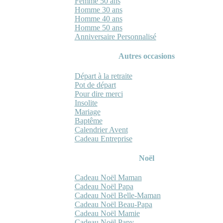
Femme 50 ans
Homme 30 ans
Homme 40 ans
Homme 50 ans
Anniversaire Personnalisé
Autres occasions
Départ à la retraite
Pot de départ
Pour dire merci
Insolite
Mariage
Baptême
Calendrier Avent
Cadeau Entreprise
Noël
Cadeau Noël Maman
Cadeau Noël Papa
Cadeau Noël Belle-Maman
Cadeau Noël Beau-Papa
Cadeau Noël Mamie
Cadeau Noël Papy