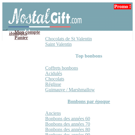
Aller
Aller
Promo !
Promo !
à
au
la
contenu
navigation
Mon compte
Bonbons
Panier
Chocolats de St Valentin
Saint Valentin
Top bonbons
Coffrets bonbons
Acidulés
Chocolats
Réglisse
Guimauve / Marshmallow
Bonbons par époque
Anciens
Bonbons des années 60
Bonbons des années 70
Bonbons des années 80
Bonbons des années 90