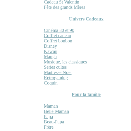
Cadeau St Valentin
Fête des grands Mères
Univers Cadeaux
Cinéma 80 et 90
Coffret cadeau
Coffret bonbon
Disney
Kawaii
Manga
Musique, les classiques
Series cultes
Maitresse Noël
Retrogaming
Coquin
Pour la famille
Maman
Belle-Maman
Papa
Beau-Papa
Frère