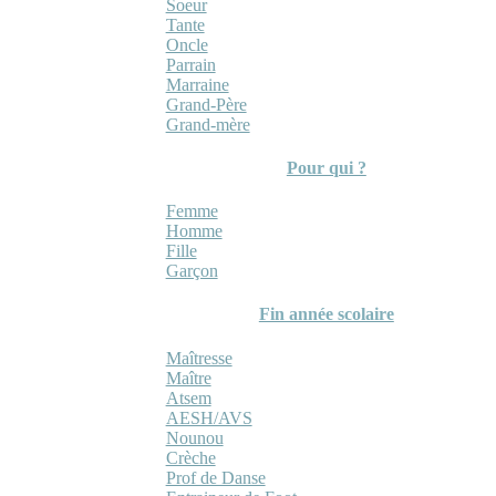
Soeur
Tante
Oncle
Parrain
Marraine
Grand-Père
Grand-mère
Pour qui ?
Femme
Homme
Fille
Garçon
Fin année scolaire
Maîtresse
Maître
Atsem
AESH/AVS
Nounou
Crèche
Prof de Danse