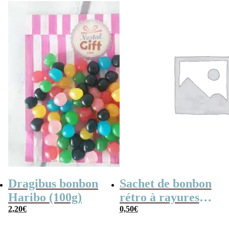
Dragibus bonbon
Sachet de bonbon
Haribo (100g)
rétro à rayures
2,20
€
rouges et blanches
0,50
€
x1