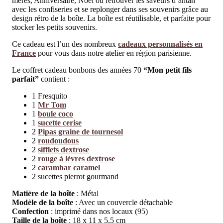
mères, Anniversaire, Noël où retrouver les saveurs d’antan
avec les confiseries et se replonger dans ses souvenirs grâce au
design rétro de la boîte. La boîte est réutilisable, et parfaite pour
stocker les petits souvenirs.
Ce cadeau est l’un des nombreux
cadeaux personnalisés en
France
pour vous dans notre atelier en région parisienne.
Le coffret cadeau bonbons des années 70
“Mon petit fils
parfait”
contient :
1 Fresquito
1
Mr Tom
1
boule coco
1
sucette cerise
2
Pipas graine de tournesol
2
roudoudous
2
sifflets dextrose
2
rouge à lèvres dextrose
2
carambar caramel
2 sucettes pierrot gourmand
Matière de la boîte
: Métal
Modèle de la boîte
: Avec un couvercle détachable
Confection
: imprimé dans nos locaux (95)
Taille de la boîte
: 18 x 11 x 5,5 cm