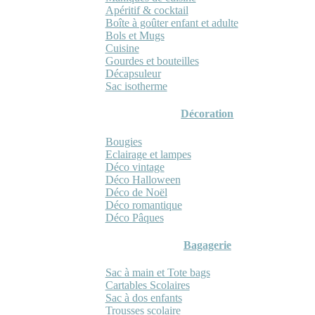
Apéritif & cocktail
Boîte à goûter enfant et adulte
Bols et Mugs
Cuisine
Gourdes et bouteilles
Décapsuleur
Sac isotherme
Décoration
Bougies
Eclairage et lampes
Déco vintage
Déco Halloween
Déco de Noël
Déco romantique
Déco Pâques
Bagagerie
Sac à main et Tote bags
Cartables Scolaires
Sac à dos enfants
Trousses scolaire