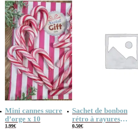
Mini cannes sucre
Sachet de bonbon
d’orge x 10
rétro à rayures
1,99
€
roses et blanches
0,50
€
x1