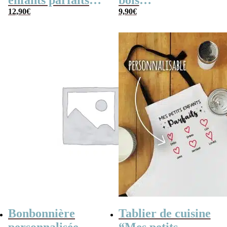
enfants parfaits” –
bois
Cadeau mamie,
12,90
€
personnalisable –
9,90
€
papy personnalisé
“Mes petits
enfants parfaits”
Bonbonnière
Tablier de cuisine