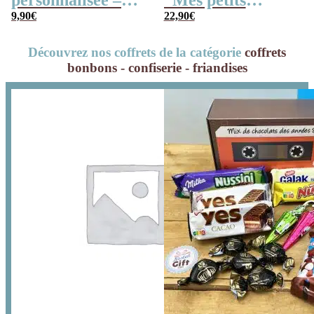
personnalisée –
“Mes petits
300g mix de
9,90
€
enfants parfaits”
22,90
€
bonbons anciens –
cadeau papy et
Découvrez nos coffrets de la catégorie
coffrets
Papy vintage
mamie
bonbons - confiserie - friandises
personnalisé