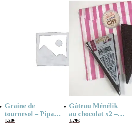
Graine de
Gâteau Ménélik
tournesol – Pipas
au chocolat x2 –
x 3
1,20
€
Gaufrette
1,79
€
triangulaire