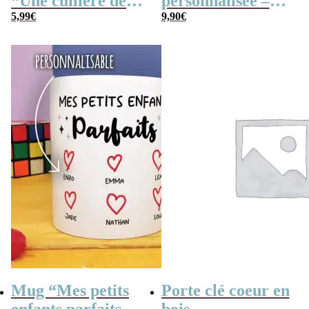
“Une cuillère de
personnalisée –
petits bisous”
5,99
€
Assortiment de
9,90
€
personnalisable –
réglisses – Bonne
30 cm
fête Papy
Mug “Mes petits
Porte clé coeur en