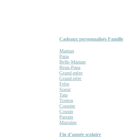
Cadeaux personnalisés Famille
Maman
Papa
Belle-Maman
Beau-Papa
Grand-mère
Grand-père
Frère
Soeur
Tata
Tonton
Cousine
Cousin
Parrain
Marraine
Fin d’année scolaire