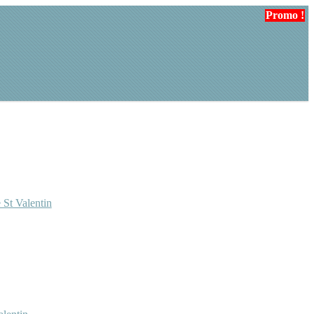
Promo !
Promo !
 St Valentin