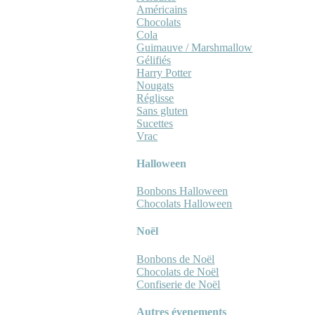
Américains
Chocolats
Cola
Guimauve / Marshmallow
Gélifiés
Harry Potter
Nougats
Réglisse
Sans gluten
Sucettes
Vrac
Halloween
Bonbons Halloween
Chocolats Halloween
Noël
Bonbons de Noël
Chocolats de Noël
Confiserie de Noël
Autres évenements