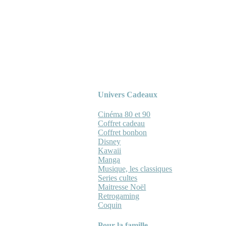
Univers Cadeaux
Cinéma 80 et 90
Coffret cadeau
Coffret bonbon
Disney
Kawaii
Manga
Musique, les classiques
Series cultes
Maitresse Noël
Retrogaming
Coquin
Pour la famille