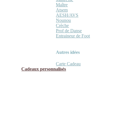
Maître
Atsem
AESH/AVS
Nounou
Crèche
Prof de Danse
Entraineur de Foot
Autres idées
Carte Cadeau
Cadeaux personnalisés