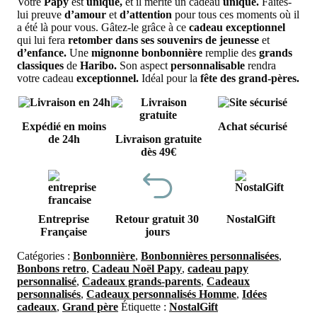
Votre
Papy
est
unique,
et il mérite un cadeau
unique.
Faites-
lui preuve
d’amour
et
d’attention
pour tous ces moments où il
a été là pour vous. Gâtez-le grâce à ce
cadeau exceptionnel
qui lui fera
retomber dans ses souvenirs de jeunesse
et
d’enfance.
Une
mignonne bonbonnière
remplie des
grands
classiques
de
Haribo.
Son aspect
personnalisable
rendra
votre cadeau
exceptionnel.
Idéal pour la
fête des grand-pères.
Expédié en moins
Achat sécurisé
de 24h
Livraison gratuite
dès 49€
Entreprise
Retour gratuit 30
NostalGift
Française
jours
Catégories :
Bonbonnière
,
Bonbonnières personnalisées
,
Bonbons retro
,
Cadeau Noël Papy
,
cadeau papy
personnalisé
,
Cadeaux grands-parents
,
Cadeaux
personnalisés
,
Cadeaux personnalisés Homme
,
Idées
cadeaux
,
Grand père
Étiquette :
NostalGift