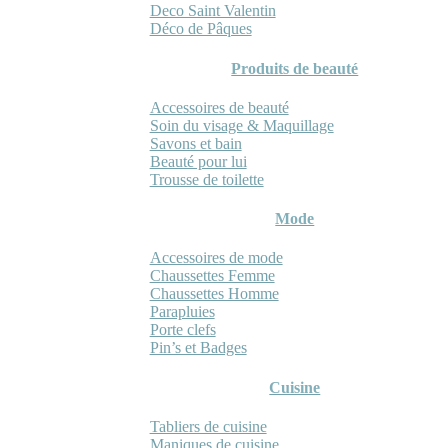
Deco Saint Valentin
Déco de Pâques
Produits de beauté
Accessoires de beauté
Soin du visage & Maquillage
Savons et bain
Beauté pour lui
Trousse de toilette
Mode
Accessoires de mode
Chaussettes Femme
Chaussettes Homme
Parapluies
Porte clefs
Pin’s et Badges
Cuisine
Tabliers de cuisine
Maniques de cuisine