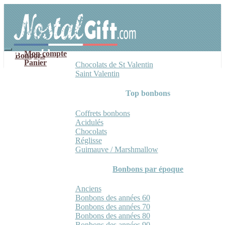
Aller
Aller
à
au
la
contenu
navigation
Mon compte
Bonbons
Panier
Chocolats de St Valentin
Saint Valentin
Top bonbons
Coffrets bonbons
Acidulés
Chocolats
Réglisse
Guimauve / Marshmallow
Bonbons par époque
Anciens
Bonbons des années 60
Bonbons des années 70
Bonbons des années 80
Bonbons des années 90