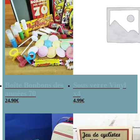
Boîte Bonbons des
Sous verre Vinyl
années 70
x4
24,90
€
4,99
€