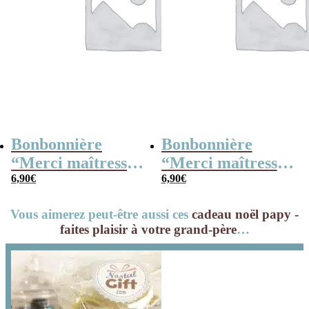
Bonbonnière
Bonbonnière
“Merci maîtresse”
“Merci maîtresse”
– 15 cœurs
6,90
€
– 15 cœurs
6,90
€
guimauve –
guimauve –
Vous aimerez peut-être aussi ces
cadeau noël papy -
Collection arc-en-
Collection florale
faites plaisir à votre grand-père
…
ciel