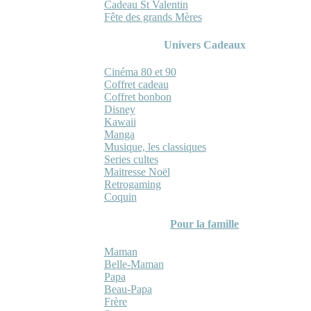
Cadeau St Valentin
Fête des grands Mères
Univers Cadeaux
Cinéma 80 et 90
Coffret cadeau
Coffret bonbon
Disney
Kawaii
Manga
Musique, les classiques
Series cultes
Maitresse Noël
Retrogaming
Coquin
Pour la famille
Maman
Belle-Maman
Papa
Beau-Papa
Frère