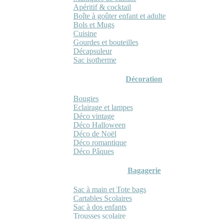
Apéritif & cocktail
Boîte à goûter enfant et adulte
Bols et Mugs
Cuisine
Gourdes et bouteilles
Décapsuleur
Sac isotherme
Décoration
Bougies
Eclairage et lampes
Déco vintage
Déco Halloween
Déco de Noël
Déco romantique
Déco Pâques
Bagagerie
Sac à main et Tote bags
Cartables Scolaires
Sac à dos enfants
Trousses scolaire