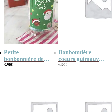
Petite
Bonbonnière
bonbonnière de
coeurs guimauve
Noël – 20 Bonbons
3,90
€
x15 “Merci pour
6,90
€
soucoupes à la
cette année”
poudre