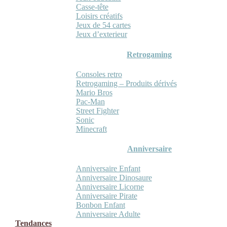
Casse-tête
Loisirs créatifs
Jeux de 54 cartes
Jeux d’exterieur
Retrogaming
Consoles retro
Retrogaming – Produits dérivés
Mario Bros
Pac-Man
Street Fighter
Sonic
Minecraft
Anniversaire
Anniversaire Enfant
Anniversaire Dinosaure
Anniversaire Licorne
Anniversaire Pirate
Bonbon Enfant
Anniversaire Adulte
Tendances