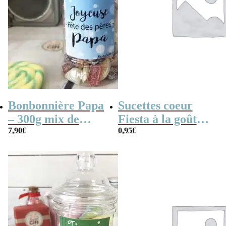
Bonbonnière Papa
Sucettes coeur
– 300g mix de
Fiesta à la goût
bonbons anciens –
7,90
€
cerise x 3
0,95
€
“Joyeuse fêtes des
pères Papa”