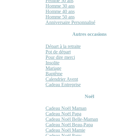
Femme 50 ans
Homme 30 ans
Homme 40 ans
Homme 50 ans
Anniversaire Personnalisé
Autres occasions
Départ à la retraite
Pot de départ
Pour dire merci
Insolite
Mariage
Baptême
Calendrier Avent
Cadeau Entreprise
Noël
Cadeau Noël Maman
Cadeau Noël Papa
Cadeau Noël Belle-Maman
Cadeau Noël Beau-Papa
Cadeau Noël Mamie
Cadeau Noël Papy