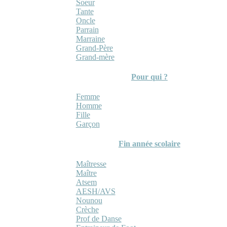
Soeur
Tante
Oncle
Parrain
Marraine
Grand-Père
Grand-mère
Pour qui ?
Femme
Homme
Fille
Garçon
Fin année scolaire
Maîtresse
Maître
Atsem
AESH/AVS
Nounou
Crèche
Prof de Danse