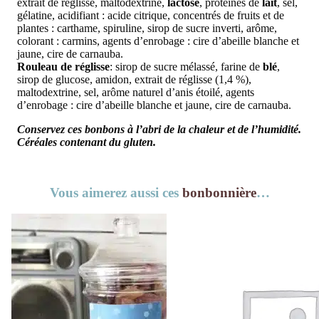
extrait de réglisse, maltodextrine,
lactose
, protéines de
lait
, sel,
gélatine, acidifiant : acide citrique, concentrés de fruits et de
plantes : carthame, spiruline, sirop de sucre inverti, arôme,
colorant : carmins, agents d’enrobage : cire d’abeille blanche et
jaune, cire de carnauba.
Rouleau de réglisse
: sirop de sucre mélassé, farine de
blé
,
sirop de glucose, amidon, extrait de réglisse (1,4 %),
maltodextrine, sel, arôme naturel d’anis étoilé, agents
d’enrobage : cire d’abeille blanche et jaune, cire de carnauba.
Conservez ces bonbons à l’abri de la chaleur et de l’humidité.
Céréales contenant du gluten.
Vous aimerez aussi ces
bonbonnière
…