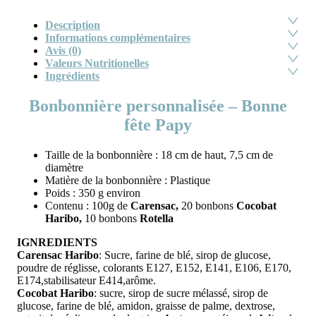
Description
Informations complémentaires
Avis (0)
Valeurs Nutritionelles
Ingrédients
Bonbonnière personnalisée – Bonne
fête Papy
Taille de la bonbonnière : 18 cm de haut, 7,5 cm de
diamètre
Matière de la bonbonnière : Plastique
Poids : 350 g environ
Contenu : 100g de
Carensac,
20 bonbons
Cocobat
Haribo,
10 bonbons
Rotella
IGNREDIENTS
Carensac Haribo
: Sucre, farine de blé, sirop de glucose,
poudre de réglisse, colorants E127, E152, E141, E106, E170,
E174,stabilisateur E414,arôme.
Cocobat Haribo
: sucre, sirop de sucre mélassé, sirop de
glucose, farine de blé, amidon, graisse de palme, dextrose,