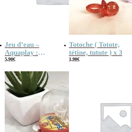
Jeu d’eau –
Totoche ( Totote,
Aquaplay :
tétine, tutute ) x 3
anneaux,
5,90
€
1,90
€
basketball ou
pyramide –
Inspiré de
Wonderful
Waterfuls