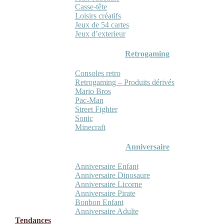
Casse-tête
Loisirs créatifs
Jeux de 54 cartes
Jeux d’exterieur
Retrogaming
Consoles retro
Retrogaming – Produits dérivés
Mario Bros
Pac-Man
Street Fighter
Sonic
Minecraft
Anniversaire
Anniversaire Enfant
Anniversaire Dinosaure
Anniversaire Licorne
Anniversaire Pirate
Bonbon Enfant
Anniversaire Adulte
Tendances