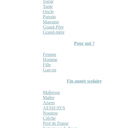
Soeur
Tante
Oncle
Parrain
Marraine
Grand-Père
Grand-mère
Pour qui ?
Femme
Homme
Fille
Garçon
Fin année scolaire
Maîtresse
Maître
Atsem
AESH/AVS
Nounou
Crèche
Prof de Danse