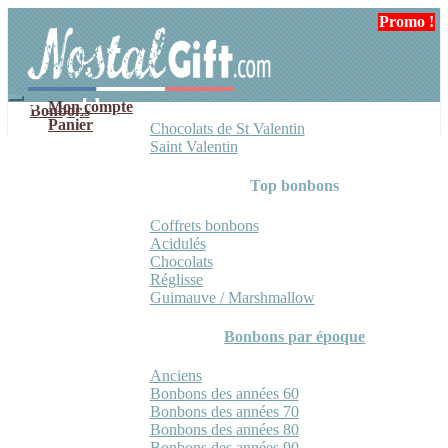
Aller
Aller
Promo !
à
au
la
contenu
navigation
Mon compte
Bonbons
Panier
Chocolats de St Valentin
Saint Valentin
Top bonbons
Coffrets bonbons
Acidulés
Chocolats
Réglisse
Guimauve / Marshmallow
Bonbons par époque
Anciens
Bonbons des années 60
Bonbons des années 70
Bonbons des années 80
Bonbons des années 90