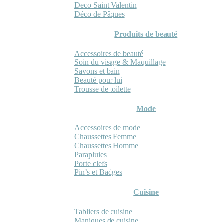
Deco Saint Valentin
Déco de Pâques
Produits de beauté
Accessoires de beauté
Soin du visage & Maquillage
Savons et bain
Beauté pour lui
Trousse de toilette
Mode
Accessoires de mode
Chaussettes Femme
Chaussettes Homme
Parapluies
Porte clefs
Pin’s et Badges
Cuisine
Tabliers de cuisine
Maniques de cuisine