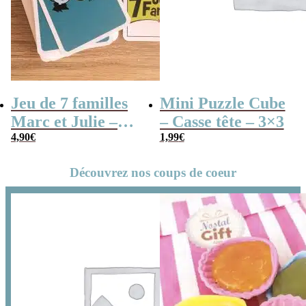
Jeu de 7 familles
Mini Puzzle Cube
Marc et Julie –
– Casse tête – 3×3
Les meilleures
4,90
€
1,99
€
aventures
Découvrez nos coups de coeur