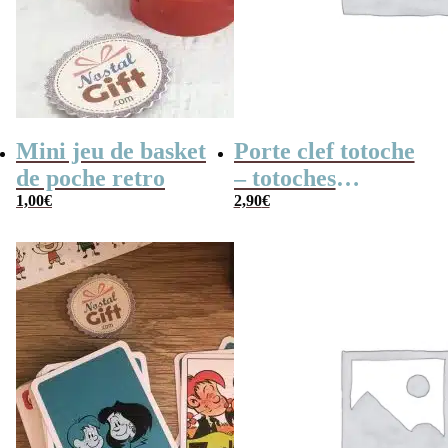
Mini jeu de basket
Porte clef totoche
de poche retro
– totoches
1,00
€
translucides
2,90
€