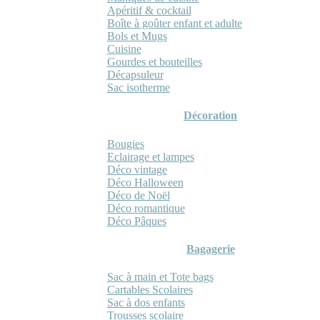
Apéritif & cocktail
Boîte à goûter enfant et adulte
Bols et Mugs
Cuisine
Gourdes et bouteilles
Décapsuleur
Sac isotherme
Décoration
Bougies
Eclairage et lampes
Déco vintage
Déco Halloween
Déco de Noël
Déco romantique
Déco Pâques
Bagagerie
Sac à main et Tote bags
Cartables Scolaires
Sac à dos enfants
Trousses scolaire