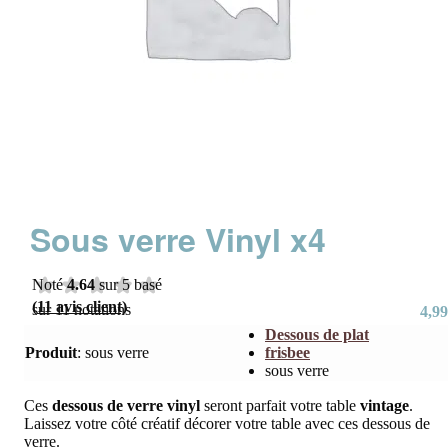
Sous verre Vinyl x4
Noté
4.64
sur 5 basé
(
11
avis client)
sur
11
notations
4,99
Dessous de plat
client
Produit
:
sous verre
frisbee
sous verre
Ces
dessous de verre vinyl
seront parfait votre table
vintage
.
Laissez votre côté créatif décorer votre table avec ces dessous de
verre.