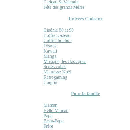
Cadeau St Valentin
Fête des grands Mères
Univers Cadeaux
Cinéma 80 et 90
Coffret cadeau
Coffret bonbon
Disney
Kawaii
Manga
Musique, les classiques
Series cultes
Maitresse Noël
Retrogaming
Coquin
Pour la famille
Maman
Belle-Maman
Papa
Beau-Papa
Frère