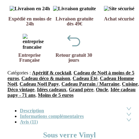
Expédié en moins de
Livraison gratuite
Achat sécurisé
24h
dès 49€
Entreprise
Retour gratuit 30
Française
jours
Catégories :
Apéritif & cocktail
,
Cadeau de Noël à moins de 5
euros
,
Cadeau déco & maison
,
Cadeau Été
,
Cadeau Homme
Noël
,
Cadeau Noël Papy
,
Cadeau Parrain / Marraine
,
Cuisine
,
Déco vintage
,
Idées cadeaux
,
Grand père
,
Oncle
,
Idée cadeau
papy - 71 ans
,
Moins de 5 euros
Description
Informations complémentaires
Avis (11)
Sous verre Vinyl