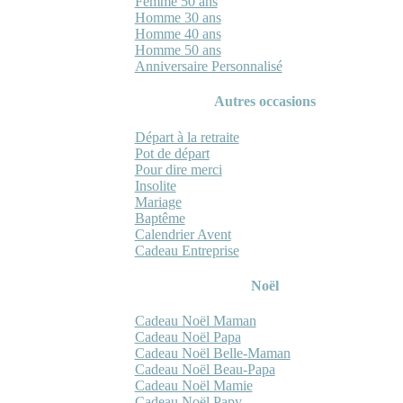
Femme 50 ans
Homme 30 ans
Homme 40 ans
Homme 50 ans
Anniversaire Personnalisé
Autres occasions
Départ à la retraite
Pot de départ
Pour dire merci
Insolite
Mariage
Baptême
Calendrier Avent
Cadeau Entreprise
Noël
Cadeau Noël Maman
Cadeau Noël Papa
Cadeau Noël Belle-Maman
Cadeau Noël Beau-Papa
Cadeau Noël Mamie
Cadeau Noël Papy