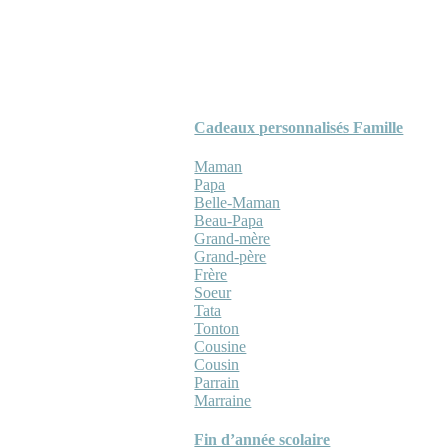
Cadeaux personnalisés Famille
Maman
Papa
Belle-Maman
Beau-Papa
Grand-mère
Grand-père
Frère
Soeur
Tata
Tonton
Cousine
Cousin
Parrain
Marraine
Fin d’année scolaire