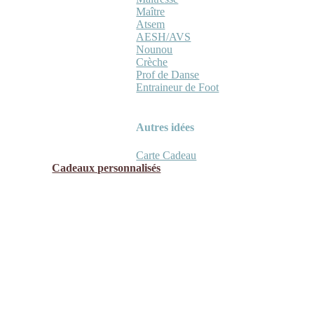
Maître
Atsem
AESH/AVS
Nounou
Crèche
Prof de Danse
Entraineur de Foot
Autres idées
Carte Cadeau
Cadeaux personnalisés