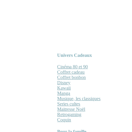
Univers Cadeaux
Cinéma 80 et 90
Coffret cadeau
Coffret bonbon
Disney
Kawaii
Manga
Musique, les classiques
Series cultes
Maitresse Noël
Retrogaming
Coquin
Pour la famille