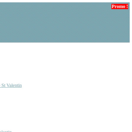
Promo !
Promo !
Promo !
 St Valentin