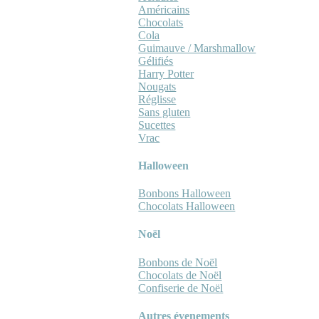
Américains
Chocolats
Cola
Guimauve / Marshmallow
Gélifiés
Harry Potter
Nougats
Réglisse
Sans gluten
Sucettes
Vrac
Halloween
Bonbons Halloween
Chocolats Halloween
Noël
Bonbons de Noël
Chocolats de Noël
Confiserie de Noël
Autres évenements