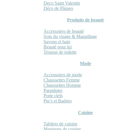
Deco Saint Valentin
Déco de Pâques
Produits de beauté
Accessoires de beauté
Soin du visage & Maquillage
Savons et bain
Beauté pour lui
Trousse de toilette
Mode
Accessoires de mode
Chaussettes Femme
Chaussettes Homme
Parapluies
Porte clefs
Pin’s et Badges
Cuisine
Tabliers de cuisine
Maniques de cuisine