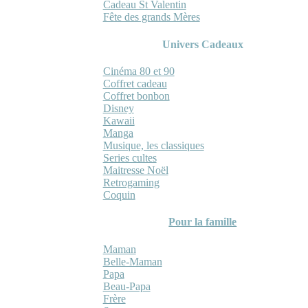
Cadeau St Valentin
Fête des grands Mères
Univers Cadeaux
Cinéma 80 et 90
Coffret cadeau
Coffret bonbon
Disney
Kawaii
Manga
Musique, les classiques
Series cultes
Maitresse Noël
Retrogaming
Coquin
Pour la famille
Maman
Belle-Maman
Papa
Beau-Papa
Frère