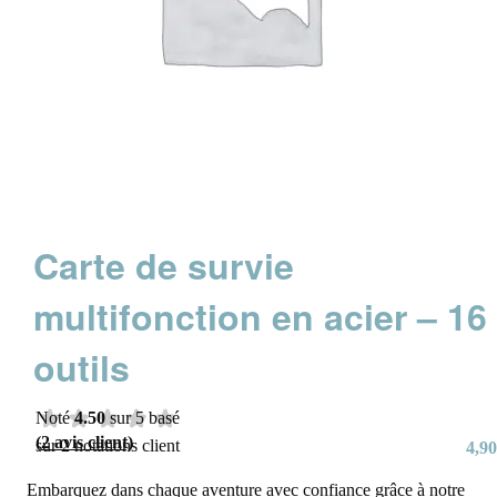
Carte de survie
multifonction en acier – 16
outils
Noté
4.50
sur 5 basé
(
2
avis client)
sur
2
notations client
4,90
Embarquez dans chaque aventure avec confiance grâce à notre