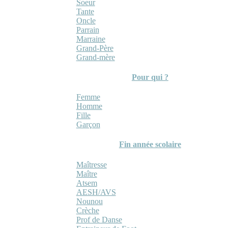
Soeur
Tante
Oncle
Parrain
Marraine
Grand-Père
Grand-mère
Pour qui ?
Femme
Homme
Fille
Garçon
Fin année scolaire
Maîtresse
Maître
Atsem
AESH/AVS
Nounou
Crèche
Prof de Danse