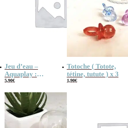
Jeu d’eau –
Totoche ( Totote,
Aquaplay :
tétine, tutute ) x 3
anneaux,
5,90
€
1,90
€
basketball ou
pyramide –
Inspiré de
Wonderful
Waterfuls