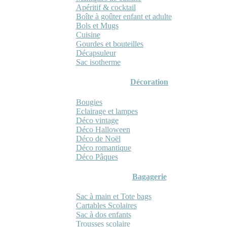
Apéritif & cocktail
Boîte à goûter enfant et adulte
Bols et Mugs
Cuisine
Gourdes et bouteilles
Décapsuleur
Sac isotherme
Décoration
Bougies
Eclairage et lampes
Déco vintage
Déco Halloween
Déco de Noël
Déco romantique
Déco Pâques
Bagagerie
Sac à main et Tote bags
Cartables Scolaires
Sac à dos enfants
Trousses scolaire