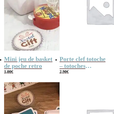
Mini jeu de basket
Porte clef totoche
de poche retro
– totoches
1,00
€
translucides
2,90
€