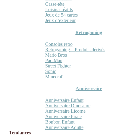
Casse-tête
Loisirs créatifs
Jeux de 54 cartes
Jeux d’exterieur
Retrogaming
Consoles retro
Retrogaming – Produits dérivés
Mario Bros
Pac-Man
Street Fighter
Sonic
Minecraft
Anniversaire
Anniversaire Enfant
Anniversaire Dinosaure
Anniversaire Licorne
Anniversaire Pirate
Bonbon Enfant
Anniversaire Adulte
Tendances