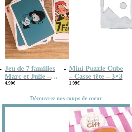
Jeu de 7 familles
Mini Puzzle Cube
Marc et Julie –
– Casse tête – 3×3
Les meilleures
4,90
€
1,99
€
aventures
Découvrez nos coups de coeur