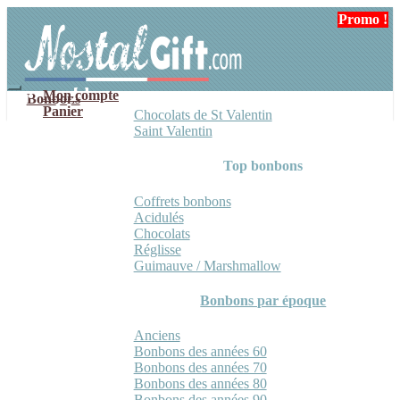
Aller
Aller
Promo !
à
au
la
contenu
navigation
Mon compte
Bonbons
Panier
Chocolats de St Valentin
Saint Valentin
Top bonbons
Coffrets bonbons
Acidulés
Chocolats
Réglisse
Guimauve / Marshmallow
Bonbons par époque
Anciens
Bonbons des années 60
Bonbons des années 70
Bonbons des années 80
Bonbons des années 90