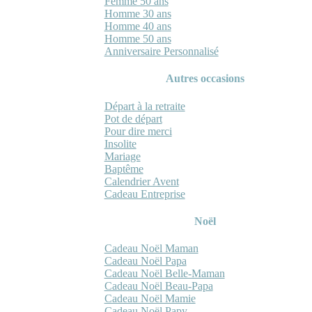
Femme 50 ans
Homme 30 ans
Homme 40 ans
Homme 50 ans
Anniversaire Personnalisé
Autres occasions
Départ à la retraite
Pot de départ
Pour dire merci
Insolite
Mariage
Baptême
Calendrier Avent
Cadeau Entreprise
Noël
Cadeau Noël Maman
Cadeau Noël Papa
Cadeau Noël Belle-Maman
Cadeau Noël Beau-Papa
Cadeau Noël Mamie
Cadeau Noël Papy