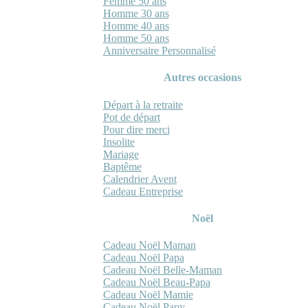
Femme 50 ans
Homme 30 ans
Homme 40 ans
Homme 50 ans
Anniversaire Personnalisé
Autres occasions
Départ à la retraite
Pot de départ
Pour dire merci
Insolite
Mariage
Baptême
Calendrier Avent
Cadeau Entreprise
Noël
Cadeau Noël Maman
Cadeau Noël Papa
Cadeau Noël Belle-Maman
Cadeau Noël Beau-Papa
Cadeau Noël Mamie
Cadeau Noël Papy