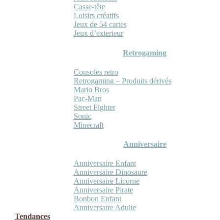
Casse-tête
Loisirs créatifs
Jeux de 54 cartes
Jeux d’exterieur
Retrogaming
Consoles retro
Retrogaming – Produits dérivés
Mario Bros
Pac-Man
Street Fighter
Sonic
Minecraft
Anniversaire
Anniversaire Enfant
Anniversaire Dinosaure
Anniversaire Licorne
Anniversaire Pirate
Bonbon Enfant
Anniversaire Adulte
Tendances