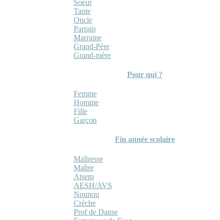
Soeur
Tante
Oncle
Parrain
Marraine
Grand-Père
Grand-mère
Pour qui ?
Femme
Homme
Fille
Garçon
Fin année scolaire
Maîtresse
Maître
Atsem
AESH/AVS
Nounou
Crèche
Prof de Danse