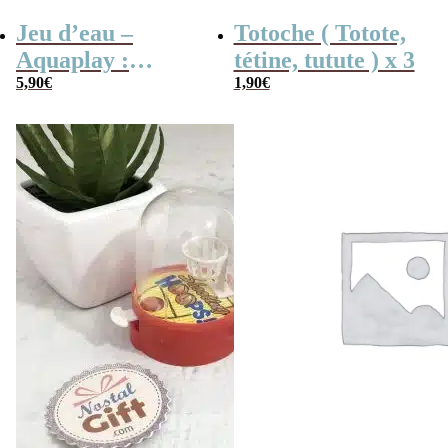
Jeu d’eau –
Totoche ( Totote,
Aquaplay :
tétine, tutute ) x 3
anneaux,
5,90
€
1,90
€
basketball ou
pyramide –
Inspiré de
Wonderful
Waterfuls