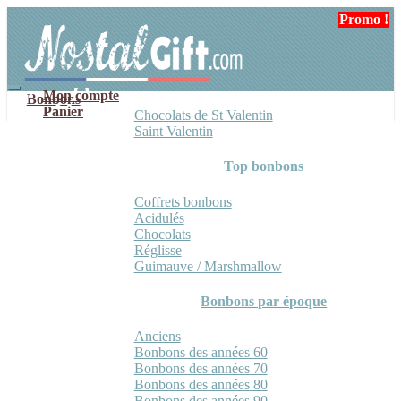
Aller
Aller
Promo !
à
au
la
contenu
navigation
Mon compte
Bonbons
Panier
Chocolats de St Valentin
Saint Valentin
Top bonbons
Coffrets bonbons
Acidulés
Chocolats
Réglisse
Guimauve / Marshmallow
Bonbons par époque
Anciens
Bonbons des années 60
Bonbons des années 70
Bonbons des années 80
Bonbons des années 90