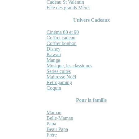
Cadeau St Valentin
Fête des grands Mères
Univers Cadeaux
Cinéma 80 et 90
Coffret cadeau
Coffret bonbon
Disney
Kawaii
Manga
Musique, les classiques
Series cultes
Maitresse Noël
Retrogaming
Coquin
Pour la famille
Maman
Belle-Maman
Papa
Beau-Papa
Frère