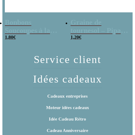
Bonbons
Graine de
Soucoupes à la
tournesol – Pipas
poudre (x20)
1,80
€
x 3
1,20
€
Service client
Idées cadeaux
Cadeaux entreprises
Moteur idées cadeaux
Idée Cadeau Rétro
Cadeau Anniversaire