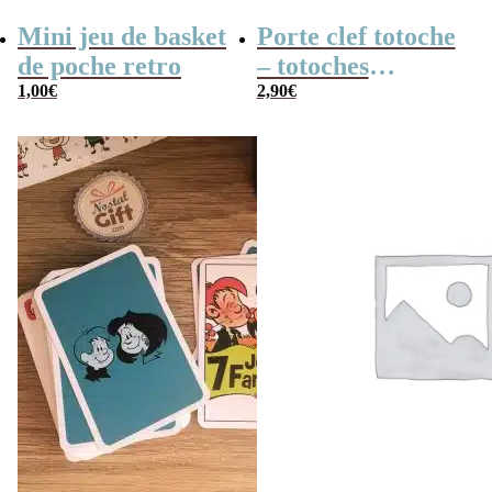
Mini jeu de basket
Porte clef totoche
de poche retro
– totoches
1,00
€
translucides
2,90
€