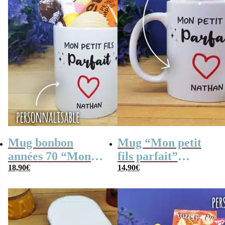
Mug bonbon
Mug “Mon petit
années 70 “Mon
fils parfait”
petit fils parfait” –
18,90
€
personnalisé et ses
14,90
€
cadeau mamie,
guimauves torsade
papy personnalisé
x5 – cadeau papy
mamie