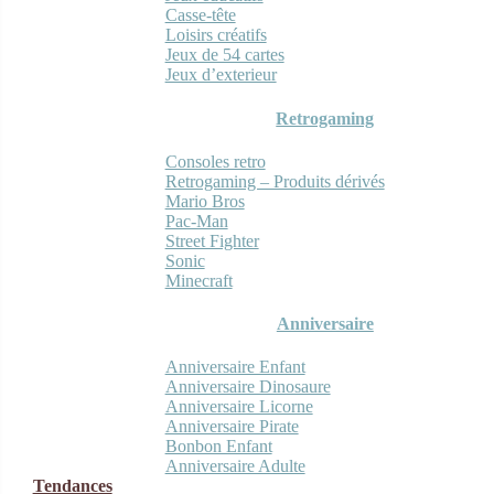
Casse-tête
Loisirs créatifs
Jeux de 54 cartes
Jeux d’exterieur
Retrogaming
Consoles retro
Retrogaming – Produits dérivés
Mario Bros
Pac-Man
Street Fighter
Sonic
Minecraft
Anniversaire
Anniversaire Enfant
Anniversaire Dinosaure
Anniversaire Licorne
Anniversaire Pirate
Bonbon Enfant
Anniversaire Adulte
Tendances