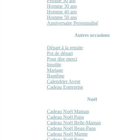
Femme 50 ans
Homme 30 ans
Homme 40 ans
Homme 50 ans
Anniversaire Personnalisé
Autres occasions
Départ à la retraite
Pot de départ
Pour dire merci
Insolite
Mariage
Baptême
Calendrier Avent
Cadeau Entreprise
Noël
Cadeau Noël Maman
Cadeau Noël Papa
Cadeau Noël Belle-Maman
Cadeau Noël Beau-Papa
Cadeau Noël Mamie
Cadeau Noël Papy