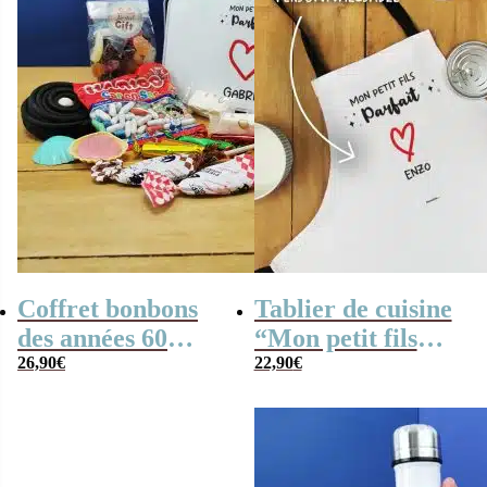
Coffret bonbons
Tablier de cuisine
des années 60
“Mon petit fils
personnalisé
26,90
€
parfait” – cadeau
22,90
€
“Mon petit fils
papy et mamie
parfait” (Boîte en
métal) – cadeau
papy mamie