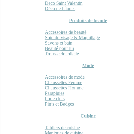
Deco Saint Valentin
Déco de Pâques
Produits de beauté
Accessoires de beauté
Soin du visage & Maquillage
Savons et bain
Beauté pour lui
Trousse de toilette
Mode
Accessoires de mode
Chaussettes Femme
Chaussettes Homme
Parapluies
Porte clefs
Pin’s et Badges
Cuisine
Tabliers de cuisine
Maniques de cuisine