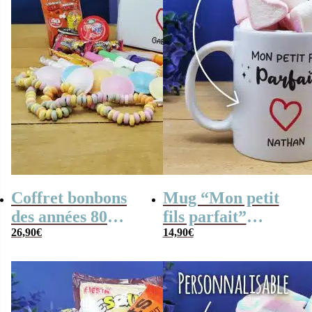
Coffret bonbons
Mug “Mon petit
des années 80
fils parfait”
personnalisé
26,90
€
personnalisé et ses
14,90
€
“Mon petit fils
guimauves coeurs
parfait” (Boîte en
x10- cadeau papy
métal) – cadeau
mamie
papy mamie