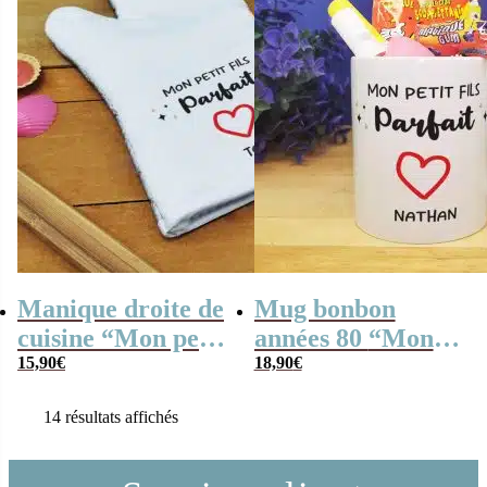
Manique droite de
Mug bonbon
cuisine “Mon petit
années 80 “Mon
fils parfait” –
15,90
€
petit fils parfait”
18,90
€
cadeau mamie,
cadeau mamie,
14 résultats affichés
papy personnalisé
papy personnalisé