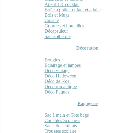
Apéritif & cocktail
Boîte à goûter enfant et adulte
Bols et Mugs
Cuisine
Gourdes et bouteilles
Décapsuleur
Sac isotherme
Décoration
Bougies
Eclairage et lampes
Déco vintage
Déco Halloween
Déco de Noël
Déco romantique
Déco Pâques
Bagagerie
Sac à main et Tote bags
Cartables Scolaires
Sac à dos enfants
Trousses scolaire