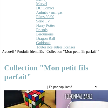
Marvel
DC Comics
Animés / mangas
Films 80/90
Serie TV
Harry Potter
Friends
Bisounours
Dragon Ball
Goldorak
Toutes nos autres licenses
Accueil
/
Produits identifiés “Collection "Mon petit fils parfait"”
Collection "Mon petit fils
parfait"