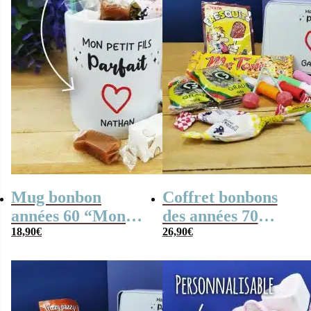
Mug bonbon
Coffret bonbons
années 60 “Mon
des années 70
petit fils parfait” –
18,90
€
personnalisé
26,90
€
cadeau mamie,
“Mon petit fils
papy personnalisé
parfait” (Boîte en
métal) – cadeau
papy mamie