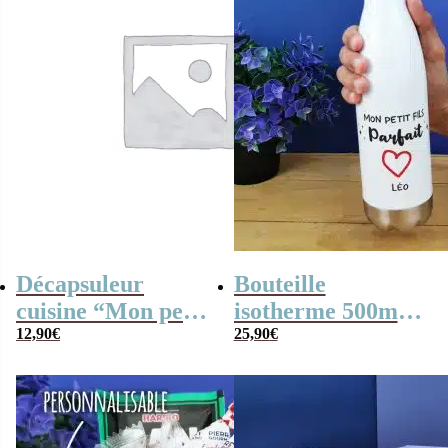
Décapsuleur
Bouteille
cuisine “Mon petit
isotherme 500ml
fils parfait”-
12,90
€
“Mon petit fils
25,90
€
cadeau mamie,
parfait” – cadeau
papy personnalisé
mamie, papy
personnalisé