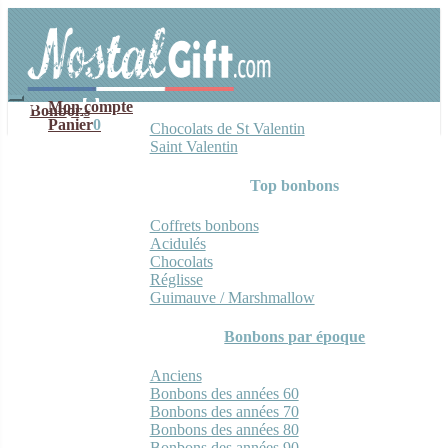
Aller
Aller
à
au
la
contenu
navigation
Mon compte
Bonbons
Panier
0
Chocolats de St Valentin
Saint Valentin
Top bonbons
Coffrets bonbons
Acidulés
Chocolats
Réglisse
Guimauve / Marshmallow
Bonbons par époque
Anciens
Bonbons des années 60
Bonbons des années 70
Bonbons des années 80
Bonbons des années 90