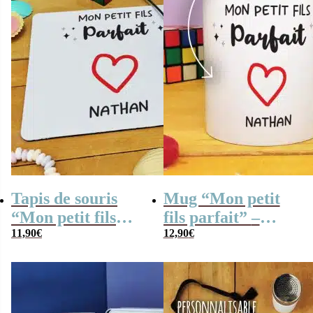
Tapis de souris
Mug “Mon petit
“Mon petit fils
fils parfait” –
parfait” – cadeau
11,90
€
Cadeau mamie,
12,90
€
grand père
papy