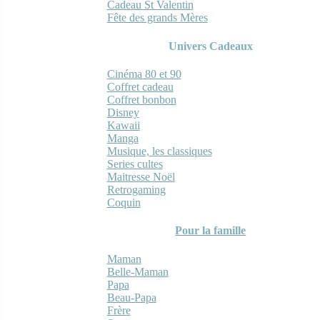
Cadeau St Valentin
Fête des grands Mères
Univers Cadeaux
Cinéma 80 et 90
Coffret cadeau
Coffret bonbon
Disney
Kawaii
Manga
Musique, les classiques
Series cultes
Maitresse Noël
Retrogaming
Coquin
Pour la famille
Maman
Belle-Maman
Papa
Beau-Papa
Frère