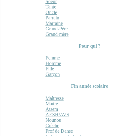
Soeur
Tante
Oncle
Parrain
Marraine
Grand-Père
Grand-mère
Pour qui ?
Femme
Homme
Fille
Garçon
Fin année scolaire
Maîtresse
Maître
Atsem
AESH/AVS
Nounou
Crèche
Prof de Danse