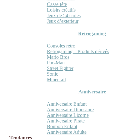
Casse-tête
Loisirs créatifs
Jeux de 54 cartes
Jeux d’exterieur
Retrogaming
Consoles retro
Retrogaming – Produits dérivés
Mario Bros
Pac-Man
Street Fighter
Sonic
Minecraft
Anniversaire
Anniversaire Enfant
Anniversaire Dinosaure
Anniversaire Licorne
Anniversaire Pirate
Bonbon Enfant
Anniversaire Adulte
Tendances