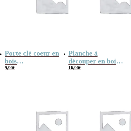
Porte clé coeur en
Planche à
bois
découper en bois
personnalisable –
9,90
€
prénom
16,90
€
Initiale “A + B =
personnalisable –
<3"
“Dinde de toi”