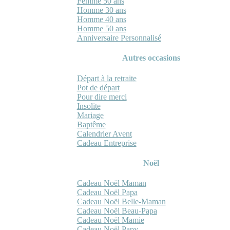
Femme 50 ans
Homme 30 ans
Homme 40 ans
Homme 50 ans
Anniversaire Personnalisé
Autres occasions
Départ à la retraite
Pot de départ
Pour dire merci
Insolite
Mariage
Baptême
Calendrier Avent
Cadeau Entreprise
Noël
Cadeau Noël Maman
Cadeau Noël Papa
Cadeau Noël Belle-Maman
Cadeau Noël Beau-Papa
Cadeau Noël Mamie
Cadeau Noël Papy