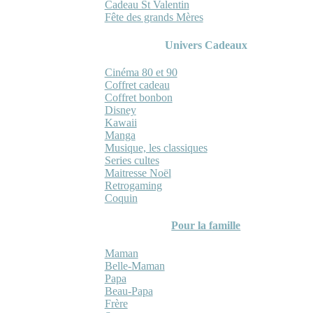
Cadeau St Valentin
Fête des grands Mères
Univers Cadeaux
Cinéma 80 et 90
Coffret cadeau
Coffret bonbon
Disney
Kawaii
Manga
Musique, les classiques
Series cultes
Maitresse Noël
Retrogaming
Coquin
Pour la famille
Maman
Belle-Maman
Papa
Beau-Papa
Frère