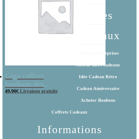
Idées
cadeaux
Cadeaux entreprises
Moteur idées cadeaux
Giga coffret
Idée Cadeau Rétro
bonbons des
Cadeau Anniversaire
années 70
49,90
€
Livraison gratuite
Acheter Bonbons
Coffrets Cadeaux
Informations