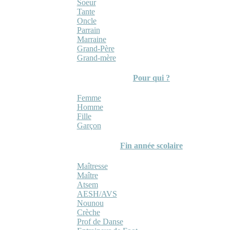
Soeur
Tante
Oncle
Parrain
Marraine
Grand-Père
Grand-mère
Pour qui ?
Femme
Homme
Fille
Garçon
Fin année scolaire
Maîtresse
Maître
Atsem
AESH/AVS
Nounou
Crèche
Prof de Danse