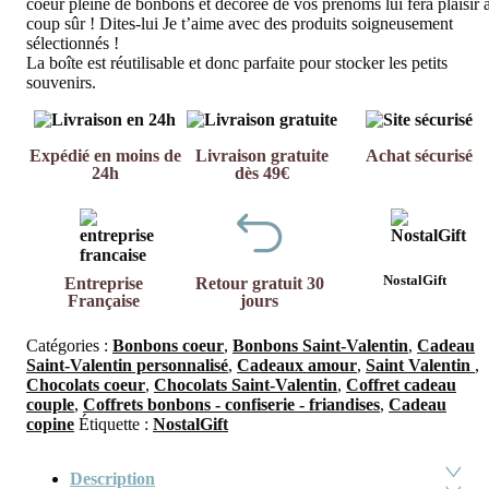
coeur pleine de bonbons et décorée de vos prénoms lui fera plaisir 
coup sûr ! Dites-lui Je t’aime avec des produits soigneusement
sélectionnés !
La boîte est réutilisable et donc parfaite pour stocker les petits
souvenirs.
Expédié en moins de
Livraison gratuite
Achat sécurisé
24h
dès 49€
NostalGift
Entreprise
Retour gratuit 30
Française
jours
Catégories :
Bonbons coeur
,
Bonbons Saint-Valentin
,
Cadeau
Saint-Valentin personnalisé
,
Cadeaux amour
,
Saint Valentin
,
Chocolats coeur
,
Chocolats Saint-Valentin
,
Coffret cadeau
couple
,
Coffrets bonbons - confiserie - friandises
,
Cadeau
copine
Étiquette :
NostalGift
Description