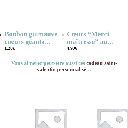
Bonbon guimauve
Cœurs “Merci
coeurs géants
maîtresse” au
(Bulgari) x 5
1,20
€
chocolat au lait
4,90
€
rouge et blanc x4
Vous aimerez peut-être aussi ces
cadeau saint-
valentin personnalisé
…