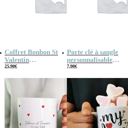
Coffret Bonbon St
Porte clé à sangle
Valentin
personnalisable
personnalisé
25,90
€
rose – “Ma copine
7,90
€
“Prénoms coeur”
D’amour”
(Boîte en métal)