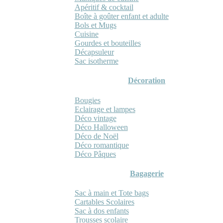
Apéritif & cocktail
Boîte à goûter enfant et adulte
Bols et Mugs
Cuisine
Gourdes et bouteilles
Décapsuleur
Sac isotherme
Décoration
Bougies
Eclairage et lampes
Déco vintage
Déco Halloween
Déco de Noël
Déco romantique
Déco Pâques
Bagagerie
Sac à main et Tote bags
Cartables Scolaires
Sac à dos enfants
Trousses scolaire