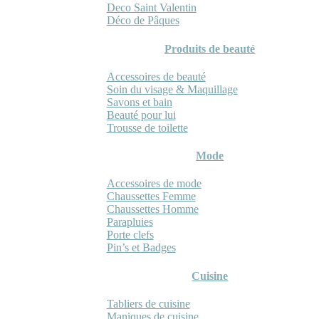
Deco Saint Valentin
Déco de Pâques
Produits de beauté
Accessoires de beauté
Soin du visage & Maquillage
Savons et bain
Beauté pour lui
Trousse de toilette
Mode
Accessoires de mode
Chaussettes Femme
Chaussettes Homme
Parapluies
Porte clefs
Pin’s et Badges
Cuisine
Tabliers de cuisine
Maniques de cuisine