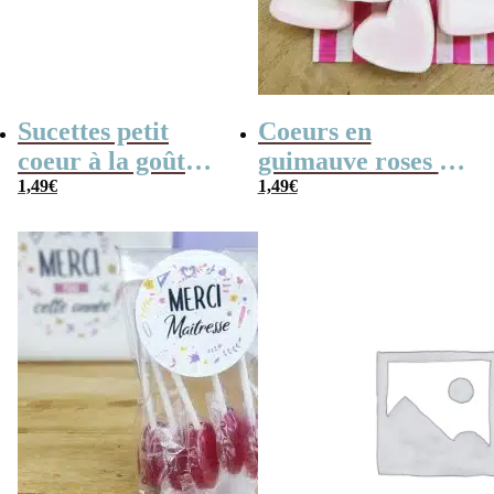
Sucettes petit
Coeurs en
coeur à la goût
guimauve roses et
cerise x5
1,49
€
blancs x 10
1,49
€