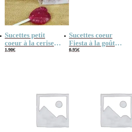
Sucettes petit
Sucettes coeur
coeur à la cerise
Fiesta à la goût
x5 – Merci
1,90
€
cerise x 3
0,95
€
Maîtresse