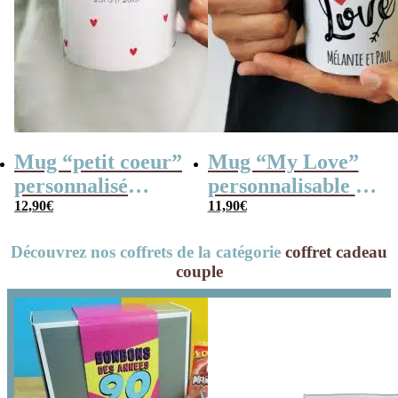
Mug “petit coeur”
Mug “My Love”
personnalisé
personnalisable et
(Prénom + date) –
12,90
€
ses guimauves
11,90
€
Cadeau pour
coeurs x10
Découvrez nos coffrets de la catégorie
coffret cadeau
couple
couple