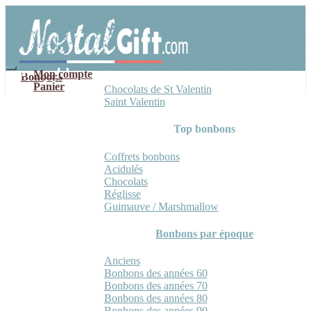
Aller
Aller
à
au
la
contenu
navigation
Mon compte
Bonbons
Panier
Chocolats de St Valentin
Saint Valentin
Top bonbons
Coffrets bonbons
Acidulés
Chocolats
Réglisse
Guimauve / Marshmallow
Bonbons par époque
Anciens
Bonbons des années 60
Bonbons des années 70
Bonbons des années 80
Bonbons des années 90