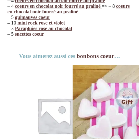
– 4
coeurs en chocolat au lait fourré au praliné
– 4
coeurs en chocolat noir fourré au praliné
=> – 8
coeurs
en chocolat noir fourré au praliné
– 5
guimauves coeur
– 10
mini rock rose et violet
– 3
Parapluies rose au chocolat
– 5
sucettes coeur
Vous aimerez aussi ces
bonbons coeur
…