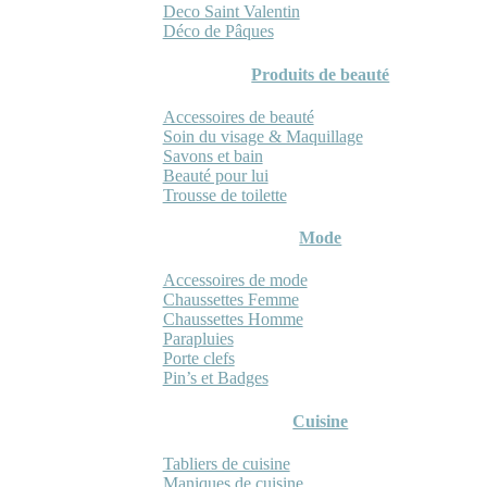
Deco Saint Valentin
Déco de Pâques
Produits de beauté
Accessoires de beauté
Soin du visage & Maquillage
Savons et bain
Beauté pour lui
Trousse de toilette
Mode
Accessoires de mode
Chaussettes Femme
Chaussettes Homme
Parapluies
Porte clefs
Pin’s et Badges
Cuisine
Tabliers de cuisine
Maniques de cuisine