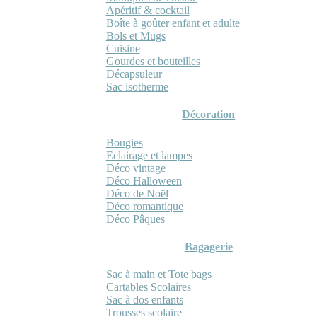
Apéritif & cocktail
Boîte à goûter enfant et adulte
Bols et Mugs
Cuisine
Gourdes et bouteilles
Décapsuleur
Sac isotherme
Décoration
Bougies
Eclairage et lampes
Déco vintage
Déco Halloween
Déco de Noël
Déco romantique
Déco Pâques
Bagagerie
Sac à main et Tote bags
Cartables Scolaires
Sac à dos enfants
Trousses scolaire