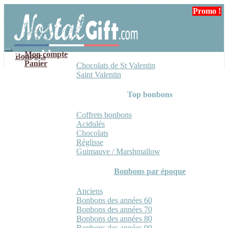
Aller
Aller
Promo !
Promo !
à
au
la
contenu
navigation
Mon compte
Bonbons
Panier
Chocolats de St Valentin
Saint Valentin
Top bonbons
Coffrets bonbons
Acidulés
Chocolats
Réglisse
Guimauve / Marshmallow
Bonbons par époque
Anciens
Bonbons des années 60
Bonbons des années 70
Bonbons des années 80
Bonbons des années 90