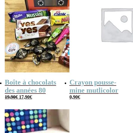
Boîte à chocolats
Crayon pousse-
des années 80
mine mutlicolor
Le
Le
19,90
€
17,90
€
0,90
€
prix
prix
initial
actuel
était :
est :
19,90€.
17,90€.