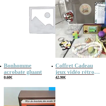
Bonhomme
Coffret Cadeau
acrobate gluant
jeux vidéo rétro
0,60
€
(avec sa console de
42,90
€
poche retro)