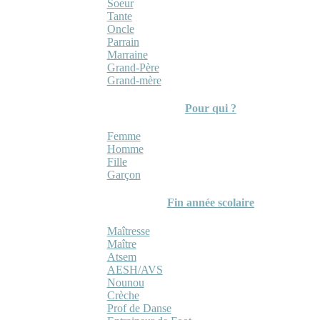
Soeur
Tante
Oncle
Parrain
Marraine
Grand-Père
Grand-mère
Pour qui ?
Femme
Homme
Fille
Garçon
Fin année scolaire
Maîtresse
Maître
Atsem
AESH/AVS
Nounou
Crèche
Prof de Danse