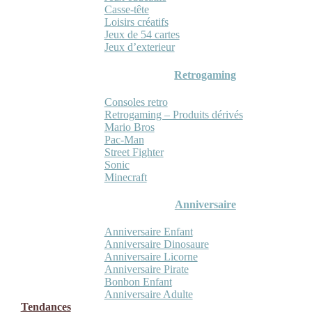
Casse-tête
Loisirs créatifs
Jeux de 54 cartes
Jeux d’exterieur
Retrogaming
Consoles retro
Retrogaming – Produits dérivés
Mario Bros
Pac-Man
Street Fighter
Sonic
Minecraft
Anniversaire
Anniversaire Enfant
Anniversaire Dinosaure
Anniversaire Licorne
Anniversaire Pirate
Bonbon Enfant
Anniversaire Adulte
Tendances