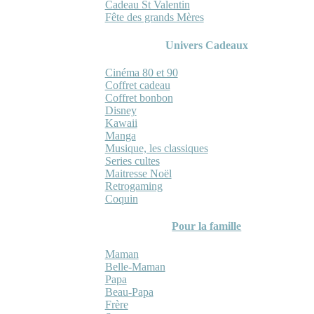
Cadeau St Valentin
Fête des grands Mères
Univers Cadeaux
Cinéma 80 et 90
Coffret cadeau
Coffret bonbon
Disney
Kawaii
Manga
Musique, les classiques
Series cultes
Maitresse Noël
Retrogaming
Coquin
Pour la famille
Maman
Belle-Maman
Papa
Beau-Papa
Frère