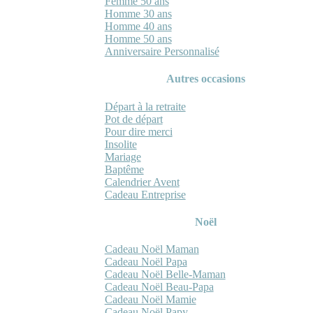
Femme 50 ans
Homme 30 ans
Homme 40 ans
Homme 50 ans
Anniversaire Personnalisé
Autres occasions
Départ à la retraite
Pot de départ
Pour dire merci
Insolite
Mariage
Baptême
Calendrier Avent
Cadeau Entreprise
Noël
Cadeau Noël Maman
Cadeau Noël Papa
Cadeau Noël Belle-Maman
Cadeau Noël Beau-Papa
Cadeau Noël Mamie
Cadeau Noël Papy