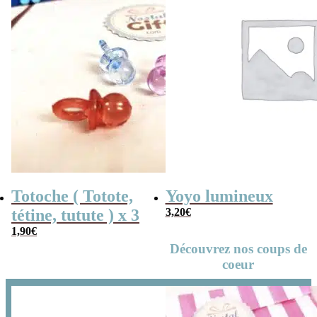
Totoche ( Totote,
Yoyo lumineux
tétine, tutute ) x 3
3,20
€
1,90
€
Découvrez nos coups de
coeur