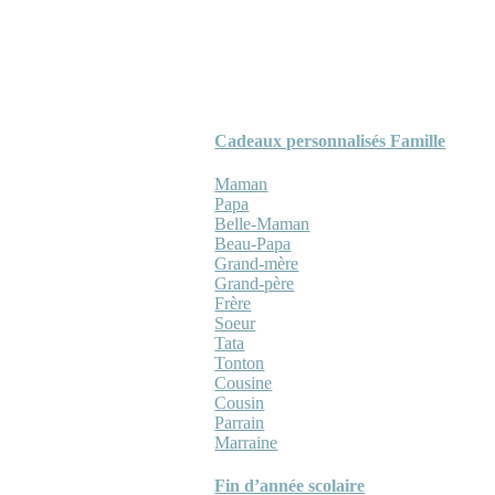
Cadeaux personnalisés Famille
Maman
Papa
Belle-Maman
Beau-Papa
Grand-mère
Grand-père
Frère
Soeur
Tata
Tonton
Cousine
Cousin
Parrain
Marraine
Fin d’année scolaire