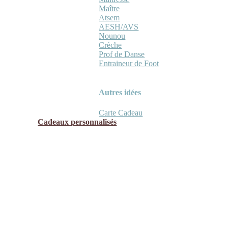
Maître
Atsem
AESH/AVS
Nounou
Crèche
Prof de Danse
Entraineur de Foot
Autres idées
Carte Cadeau
Cadeaux personnalisés