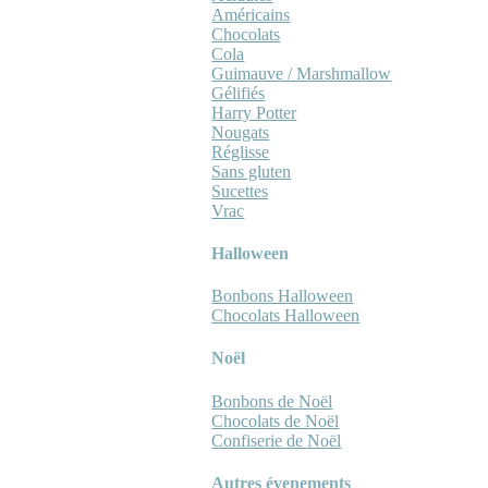
Américains
Chocolats
Cola
Guimauve / Marshmallow
Gélifiés
Harry Potter
Nougats
Réglisse
Sans gluten
Sucettes
Vrac
Halloween
Bonbons Halloween
Chocolats Halloween
Noël
Bonbons de Noël
Chocolats de Noël
Confiserie de Noël
Autres évenements