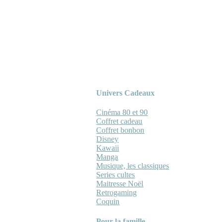
Univers Cadeaux
Cinéma 80 et 90
Coffret cadeau
Coffret bonbon
Disney
Kawaii
Manga
Musique, les classiques
Series cultes
Maitresse Noël
Retrogaming
Coquin
Pour la famille