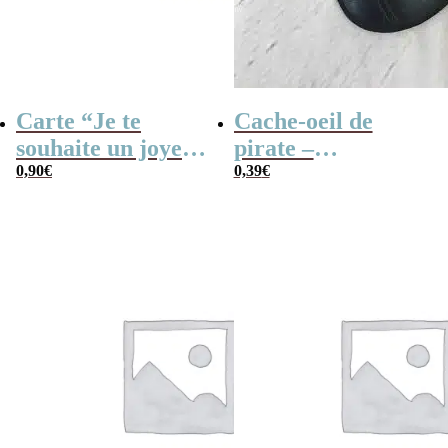
Carte “Je te
Cache-oeil de
souhaite un joyeux
pirate –
anniversaire”
0,90
€
Anniversaire
0,39
€
pirate