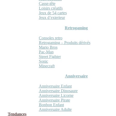
Casse-tête
Loisirs créatifs
Jeux de 54 cartes
Jeux d’exterieur
Retrogaming
Consoles retro
Retrogaming – Produits dérivés
Mario Bros
Pac-Man
Street Fighter
Sonic
Minecraft
Anniversaire
Anniversaire Enfant
Anniversaire Dinosaure
Anniversaire Licorne
Anniversaire Pirate
Bonbon Enfant
Anniversaire Adulte
Tendances