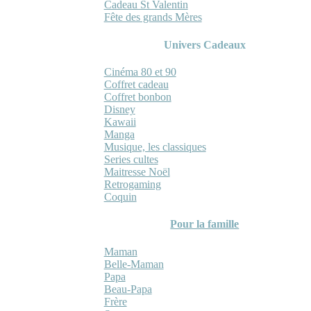
Cadeau St Valentin
Fête des grands Mères
Univers Cadeaux
Cinéma 80 et 90
Coffret cadeau
Coffret bonbon
Disney
Kawaii
Manga
Musique, les classiques
Series cultes
Maitresse Noël
Retrogaming
Coquin
Pour la famille
Maman
Belle-Maman
Papa
Beau-Papa
Frère