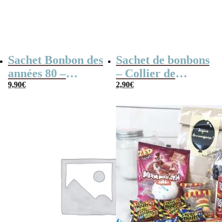
Sachet Bonbon des
Sachet de bonbons
années 80 –
– Collier de
“Anniversaire”
9,90
€
bonbons x4 & de
2,90
€
Lollies x10 –
Joyeux
Anniversaire
Pirate