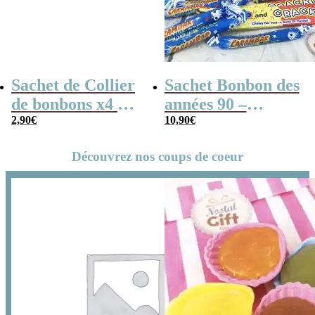
Sachet de Collier
Sachet Bonbon des
de bonbons x4 &
années 90 –
de Lollies x10 –
2,90
€
Joyeux
10,90
€
Joyeux
anniversaire !
Découvrez nos coups de coeur
Anniversaire