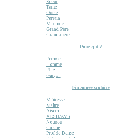
Soeur
Tante
Oncle
Parrain
Marraine
Grand-Père
Grand-mère
Pour qui ?
Femme
Homme
Fille
Garçon
Fin année scolaire
Maîtresse
Maître
Atsem
AESH/AVS
Nounou
Crèche
Prof de Danse