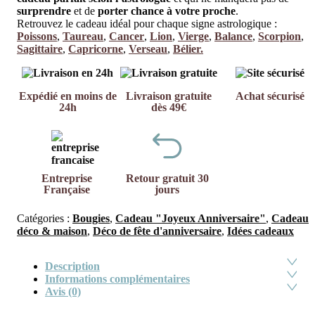
surprendre
et de
porter chance à votre proche
.
Retrouvez le cadeau idéal pour chaque signe astrologique :
Poissons
,
Taureau
,
Cancer
,
Lion
,
Vierge
,
Balance
,
Scorpion
,
Sagittaire
,
Capricorne
,
Verseau
,
Bélier.
Expédié en moins de
Livraison gratuite
Achat sécurisé
24h
dès 49€
Entreprise
Retour gratuit 30
Française
jours
Catégories :
Bougies
,
Cadeau "Joyeux Anniversaire"
,
Cadeau
déco & maison
,
Déco de fête d'anniversaire
,
Idées cadeaux
Description
Informations complémentaires
Avis (0)