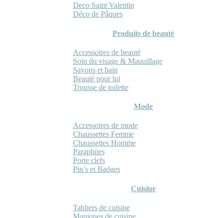
Deco Saint Valentin
Déco de Pâques
Produits de beauté
Accessoires de beauté
Soin du visage & Maquillage
Savons et bain
Beauté pour lui
Trousse de toilette
Mode
Accessoires de mode
Chaussettes Femme
Chaussettes Homme
Parapluies
Porte clefs
Pin’s et Badges
Cuisine
Tabliers de cuisine
Maniques de cuisine