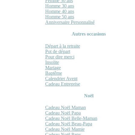
Femme 50 ans
Homme 30 ans
Homme 40 ans
Homme 50 ans
Anniversaire Personnalisé
Autres occasions
Départ à la retraite
Pot de départ
Pour dire merci
Insolite
Mariage
Baptême
Calendrier Avent
Cadeau Entreprise
Noël
Cadeau Noël Maman
Cadeau Noël Papa
Cadeau Noël Belle-Maman
Cadeau Noël Beau-Papa
Cadeau Noël Mamie
Cadeau Noël Papy