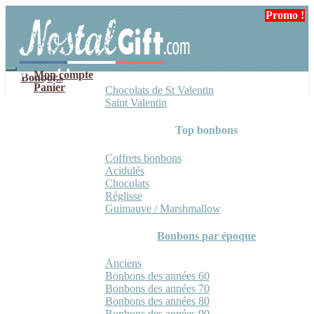
Aller
Aller
Promo !
à
au
la
contenu
navigation
Mon compte
Bonbons
Panier
Chocolats de St Valentin
Saint Valentin
Top bonbons
Coffrets bonbons
Acidulés
Chocolats
Réglisse
Guimauve / Marshmallow
Bonbons par époque
Anciens
Bonbons des années 60
Bonbons des années 70
Bonbons des années 80
Bonbons des années 90