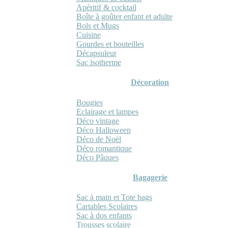
Apéritif & cocktail
Boîte à goûter enfant et adulte
Bols et Mugs
Cuisine
Gourdes et bouteilles
Décapsuleur
Sac isotherme
Décoration
Bougies
Eclairage et lampes
Déco vintage
Déco Halloween
Déco de Noël
Déco romantique
Déco Pâques
Bagagerie
Sac à main et Tote bags
Cartables Scolaires
Sac à dos enfants
Trousses scolaire