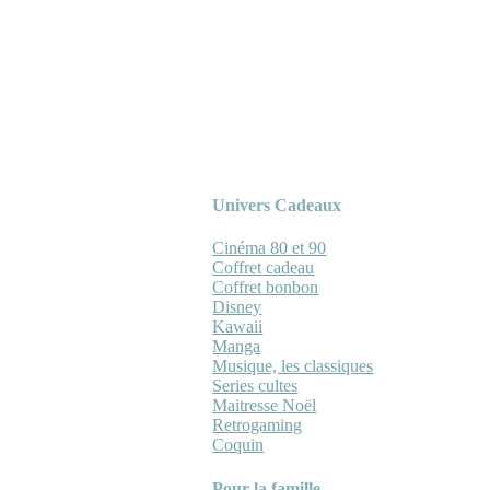
Univers Cadeaux
Cinéma 80 et 90
Coffret cadeau
Coffret bonbon
Disney
Kawaii
Manga
Musique, les classiques
Series cultes
Maitresse Noël
Retrogaming
Coquin
Pour la famille