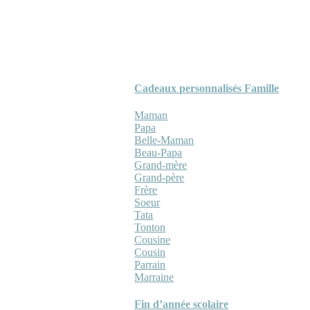
Cadeaux personnalisés Famille
Maman
Papa
Belle-Maman
Beau-Papa
Grand-mère
Grand-père
Frère
Soeur
Tata
Tonton
Cousine
Cousin
Parrain
Marraine
Fin d’année scolaire