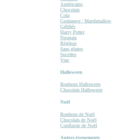
Américains
Chocolats
Cola
Guimauve / Marshmallow
Gélifiés
Harry Potter
Nougats
Réglisse
Sans gluten
Sucettes
Vrac
Halloween
Bonbons Halloween
Chocolats Halloween
Noël
Bonbons de Noël
Chocolats de Noël
Confiserie de Noël
Autres évenements