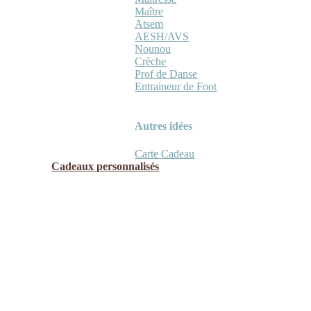
Maître
Atsem
AESH/AVS
Nounou
Crèche
Prof de Danse
Entraineur de Foot
Autres idées
Carte Cadeau
Cadeaux personnalisés