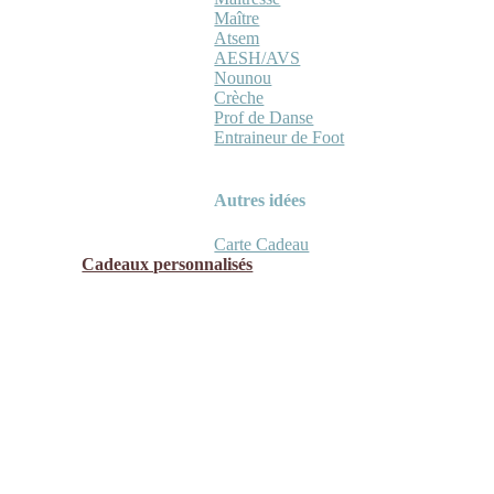
Maître
Atsem
AESH/AVS
Nounou
Crèche
Prof de Danse
Entraineur de Foot
Autres idées
Carte Cadeau
Cadeaux personnalisés