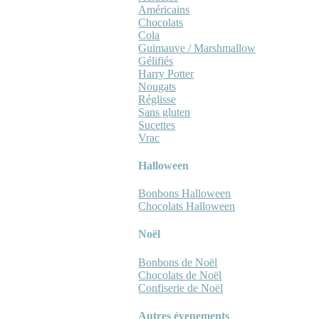
Américains
Chocolats
Cola
Guimauve / Marshmallow
Gélifiés
Harry Potter
Nougats
Réglisse
Sans gluten
Sucettes
Vrac
Halloween
Bonbons Halloween
Chocolats Halloween
Noël
Bonbons de Noël
Chocolats de Noël
Confiserie de Noël
Autres évenements