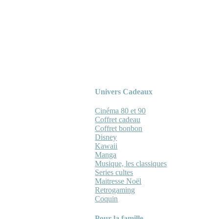
Univers Cadeaux
Cinéma 80 et 90
Coffret cadeau
Coffret bonbon
Disney
Kawaii
Manga
Musique, les classiques
Series cultes
Maitresse Noël
Retrogaming
Coquin
Pour la famille