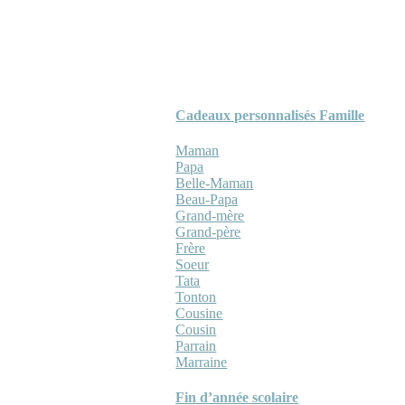
Cadeaux personnalisés Famille
Maman
Papa
Belle-Maman
Beau-Papa
Grand-mère
Grand-père
Frère
Soeur
Tata
Tonton
Cousine
Cousin
Parrain
Marraine
Fin d’année scolaire