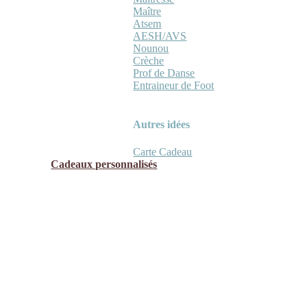
Maître
Atsem
AESH/AVS
Nounou
Crèche
Prof de Danse
Entraineur de Foot
Autres idées
Carte Cadeau
Cadeaux personnalisés