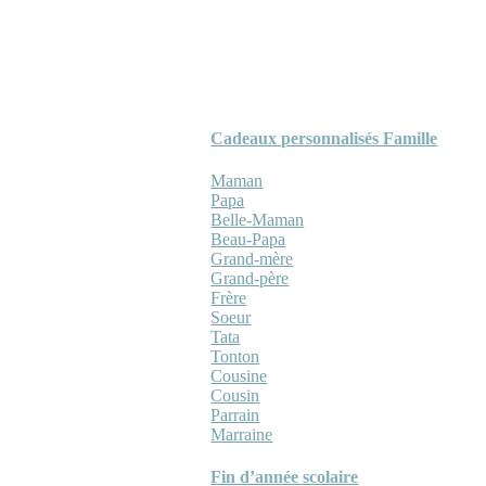
Cadeaux personnalisés Famille
Maman
Papa
Belle-Maman
Beau-Papa
Grand-mère
Grand-père
Frère
Soeur
Tata
Tonton
Cousine
Cousin
Parrain
Marraine
Fin d’année scolaire