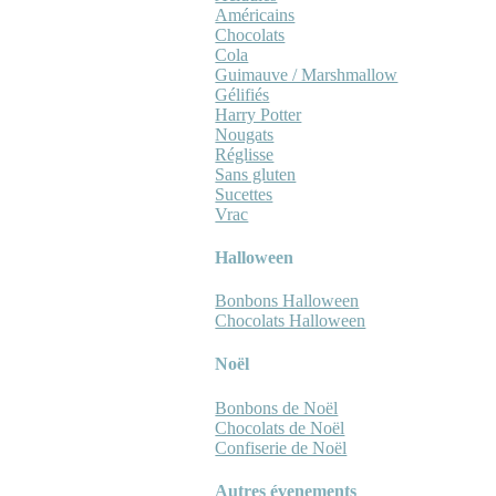
Américains
Chocolats
Cola
Guimauve / Marshmallow
Gélifiés
Harry Potter
Nougats
Réglisse
Sans gluten
Sucettes
Vrac
Halloween
Bonbons Halloween
Chocolats Halloween
Noël
Bonbons de Noël
Chocolats de Noël
Confiserie de Noël
Autres évenements