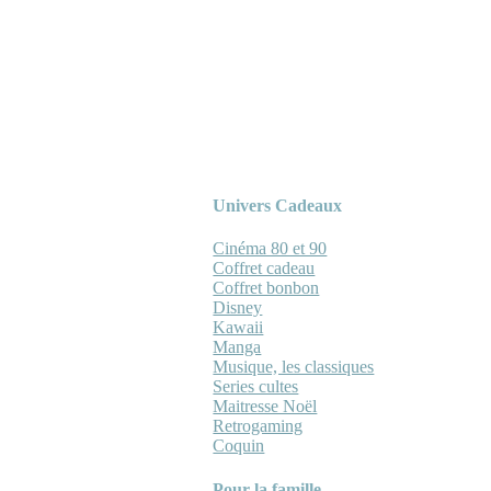
Univers Cadeaux
Cinéma 80 et 90
Coffret cadeau
Coffret bonbon
Disney
Kawaii
Manga
Musique, les classiques
Series cultes
Maitresse Noël
Retrogaming
Coquin
Pour la famille