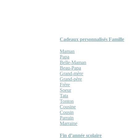
Cadeaux personnalisés Famille
Maman
Papa
Belle-Maman
Beau-Papa
Grand-mère
Grand-père
Frère
Soeur
Tata
Tonton
Cousine
Cousin
Parrain
Marraine
Fin d’année scolaire