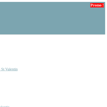
Promo !
Promo !
 St Valentin