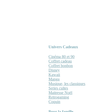
Univers Cadeaux
Cinéma 80 et 90
Coffret cadeau
Coffret bonbon
Disney
Kawaii
Manga
Musique, les classiques
Series cultes
Maitresse Noël
Retrogaming
Coquin
Pour la famille