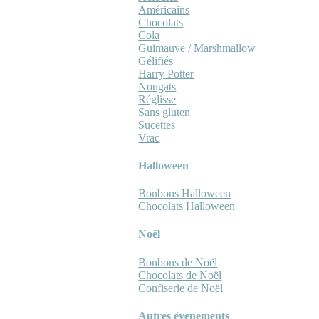
Américains
Chocolats
Cola
Guimauve / Marshmallow
Gélifiés
Harry Potter
Nougats
Réglisse
Sans gluten
Sucettes
Vrac
Halloween
Bonbons Halloween
Chocolats Halloween
Noël
Bonbons de Noël
Chocolats de Noël
Confiserie de Noël
Autres évenements