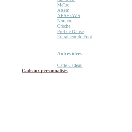
Maître
Atsem
AESH/AVS
Nounou
Crèche
Prof de Danse
Entraineur de Foot
Autres idées
Carte Cadeau
Cadeaux personnalisés