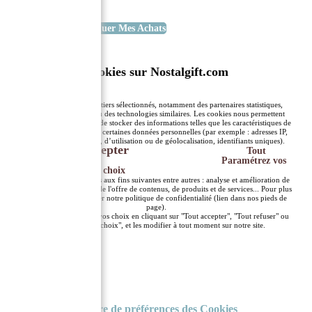
Voir Le Panier
Continuer Mes Achats
Cookies sur Nostalgift.com
NostalGift.com et des tiers sélectionnés, notamment des partenaires statistiques,
utilisent des cookies ou des technologies similaires. Les cookies nous permettent
d’accéder, d’analyser et de stocker des informations telles que les caractéristiques de
votre terminal ainsi que certaines données personnelles (par exemple : adresses IP,
données de navigation, d’utilisation ou de géolocalisation, identifiants uniques).
Accepter
Tout
refuser
Paramétrez vos
choix
Ces données sont traitées aux fins suivantes entre autres : analyse et amélioration de
l’expérience utilisateur, de l'offre de contenus, de produits et de services... Pour plus
d’information, consulter notre politique de confidentialité (lien dans nos pieds de
page).
Vous pouvez exprimer vos choix en cliquant sur "Tout accepter", "Tout refuser" ou
"Paramétrez vos choix", et les modifier à tout moment sur notre site.
Fermer
Centre de préférences des Cookies