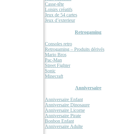
Casse-tête
Loisirs créatifs
Jeux de 54 cartes
Jeux d’exterieur
Retrogaming
Consoles retro
Retrogaming – Produits dérivés
Mario Bros
Pac-Man
Street Fighter
Sonic
Minecraft
Anniversaire
Anniversaire Enfant
Anniversaire Dinosaure
Anniversaire Licorne
Anniversaire Pirate
Bonbon Enfant
Anniversaire Adulte
Tendances