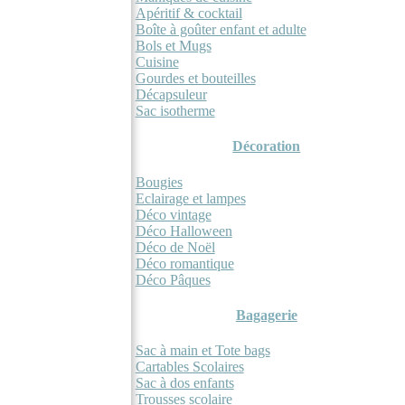
Apéritif & cocktail
Boîte à goûter enfant et adulte
Bols et Mugs
Cuisine
Gourdes et bouteilles
Décapsuleur
Sac isotherme
Décoration
Bougies
Eclairage et lampes
Déco vintage
Déco Halloween
Déco de Noël
Déco romantique
Déco Pâques
Bagagerie
Sac à main et Tote bags
Cartables Scolaires
Sac à dos enfants
Trousses scolaire