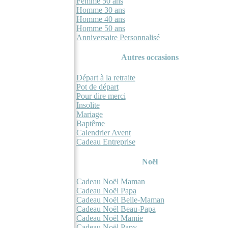
Femme 50 ans
Homme 30 ans
Homme 40 ans
Homme 50 ans
Anniversaire Personnalisé
Autres occasions
Départ à la retraite
Pot de départ
Pour dire merci
Insolite
Mariage
Baptême
Calendrier Avent
Cadeau Entreprise
Noël
Cadeau Noël Maman
Cadeau Noël Papa
Cadeau Noël Belle-Maman
Cadeau Noël Beau-Papa
Cadeau Noël Mamie
Cadeau Noël Papy