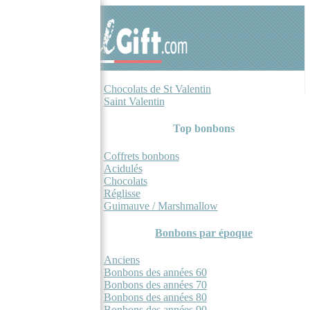
Aller
Aller
à
au
la
contenu
navigation
Mon compte
Bonbons
Panier
0
Chocolats de St Valentin
Saint Valentin
Top bonbons
Coffrets bonbons
Acidulés
Chocolats
Réglisse
Guimauve / Marshmallow
Bonbons par époque
Anciens
Bonbons des années 60
Bonbons des années 70
Bonbons des années 80
Bonbons des années 90