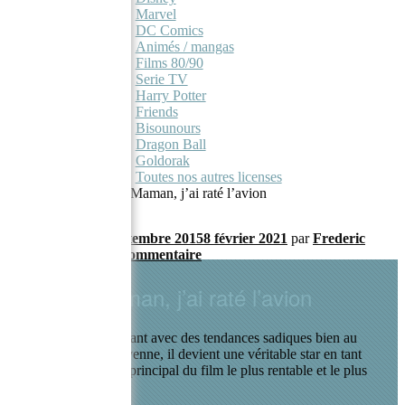
Marvel
DC Comics
Animés / mangas
Films 80/90
Serie TV
Harry Potter
Friends
Bisounours
Dragon Ball
Goldorak
Toutes nos autres licenses
Accueil
/
Souvenirs
/
Maman, j’ai raté l’avion
Publié le
29 septembre 2015
8 février 2021
par
Frederic
—
Laisser un commentaire
Maman, j’ai raté l’avion
Kevin est un enfant avec des tendances sadiques bien au
dessus de la moyenne, il devient une véritable star en tant
que personnage principal du film le plus rentable et le plus
réussi de 1990.