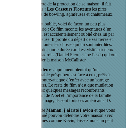
Utilisant le prétexte de la protection de sa maison, il fait
subir à 2 brigands :
Les Casseurs Flotteurs
les pires
épreuves : boules de bowling, agrafeuses et chalumeaux.
Pour ceux qui ont oublié, voici de façon un peu plus
détaillée le scénario : Ce film raconte les aventures d’un
jeune garçon, qui est accidentellement oublié chez lui par
sa famille nombreuse. Il profite du départ de ses frères et
soeurs pour faire toutes les choses qui lui sont interdites.
Ce bonheur sera de courte durée car il est visité par deux
cambrioleurs maladroits (Daniel Stern et Joe Pesci) qui ont
l’intention de voler la maison McCallister.
Les
casseurs flotteurs
apprennent bientôt qu’un
adversaire redoutable pré-pubère est face à eux, prêts à
déclencher une contre-attaque d’enfer avec un barrage
d’articles ménagers. Le reste du film n’est que mutilation
sadique pure, avec quelques messages réconfortants
concernant l’esprit de Noël et l’importance de la famille
pour faire bonne image, ils sont forts ces américains :D.
Si vous êtes fan de
Maman, j’ai raté l’avion
et que vous
avez même imaginé pouvoir défendre votre maison avec
des Micro-machines comme Kevin, laissez-nous un petit
commentaire!