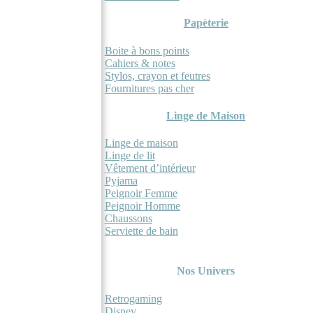
Papèterie
Boite à bons points
Cahiers & notes
Stylos, crayon et feutres
Fournitures pas cher
Linge de Maison
Linge de maison
Linge de lit
Vêtement d’intérieur
Pyjama
Peignoir Femme
Peignoir Homme
Chaussons
Serviette de bain
Nos héros
Nos Univers
Retrogaming
Disney