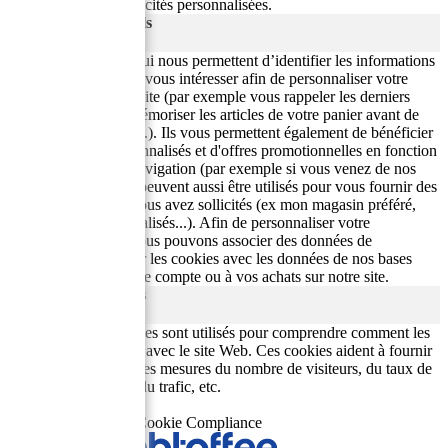
pour fournir des publicités personnalisées.
Cookies Fonctionnels
fonctionnels
Il s'agit des cookies qui nous permettent d’identifier les informations
du site qui pourraient vous intéresser afin de personnaliser votre
expérience sur notre site (par exemple vous rappeler les derniers
produits consultés, mémoriser les articles de votre panier avant de
poursuivre vos achats.). Ils vous permettent également de bénéficier
de nos conseils personnalisés et d'offres promotionnelles en fonction
de votre origine de navigation (par exemple si vous venez de nos
sites partenaires). Ils peuvent aussi être utilisés pour vous fournir des
fonctionnalités que vous avez sollicités (ex mon magasin préféré,
mes conseils personnalisés...). Afin de personnaliser votre
expérience d’achat nous pouvons associer des données de
navigation traitées par les cookies avec les données de nos bases
clients relatives à votre compte ou à vos achats sur notre site.
Cookies Analytiques
analytiques
Les cookies analytiques sont utilisés pour comprendre comment les
visiteurs interagissent avec le site Web. Ces cookies aident à fournir
des informations sur les mesures du nombre de visiteurs, du taux de
rebond, de la source du trafic, etc.
Save & Accept
Powered by GDPR Cookie Compliance