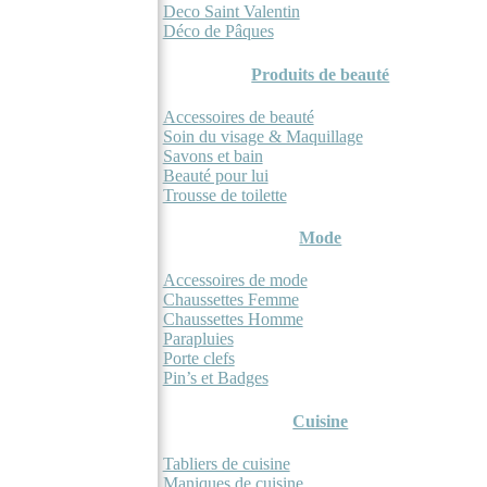
Deco Saint Valentin
Déco de Pâques
Produits de beauté
Accessoires de beauté
Soin du visage & Maquillage
Savons et bain
Beauté pour lui
Trousse de toilette
Mode
Accessoires de mode
Chaussettes Femme
Chaussettes Homme
Parapluies
Porte clefs
Pin’s et Badges
Cuisine
Tabliers de cuisine
Maniques de cuisine