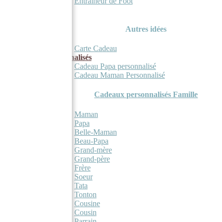
Entraineur de Foot
Autres idées
Carte Cadeau
Cadeaux personnalisés
Cadeau Papa personnalisé
Cadeau Maman Personnalisé
Cadeaux personnalisés Famille
Maman
Papa
Belle-Maman
Beau-Papa
Grand-mère
Grand-père
Frère
Soeur
Tata
Tonton
Cousine
Cousin
Parrain