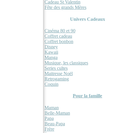
Cadeau St Valentin
Fête des grands Mères
Univers Cadeaux
Cinéma 80 et 90
Coffret cadeau
Coffret bonbon
Disney
Kawaii
Manga
Musique, les classiques
Series cultes
Maitresse Noël
Retrogaming
Coquin
Pour la famille
Maman
Belle-Maman
Papa
Beau-Papa
Frère