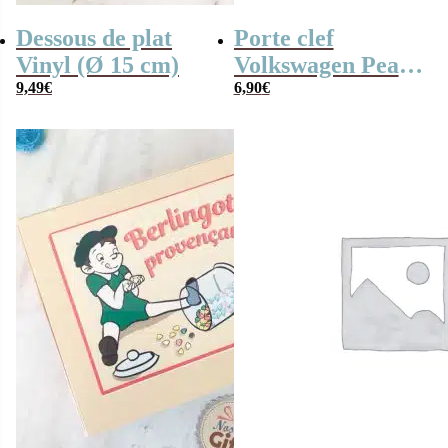
Dessous de plat
Porte clef
Vinyl (Ø 15 cm)
Volkswagen Peace
9,49
€
and Love – modèle
6,90
€
bus T1 de 1962