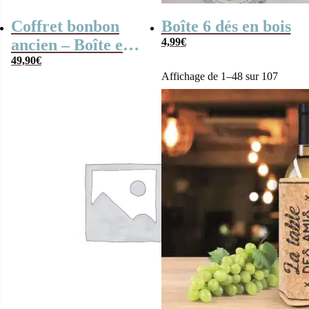
Coffret bonbon
Boîte 6 dés en bois
ancien – Boîte en
4,99
€
métal Corn Flakes
49,90
€
Affichage de 1–48 sur 107
et son coq de
Kellogg’s