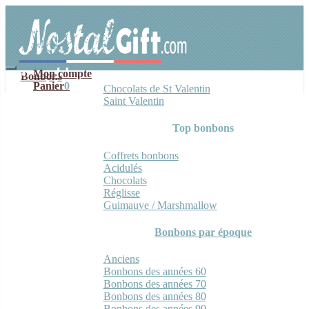
Aller
Aller
à
au
la
contenu
navigation
Mon compte
Bonbons
Panier
0
Chocolats de St Valentin
Saint Valentin
Top bonbons
Coffrets bonbons
Acidulés
Chocolats
Réglisse
Guimauve / Marshmallow
Bonbons par époque
Anciens
Bonbons des années 60
Bonbons des années 70
Bonbons des années 80
Bonbons des années 90