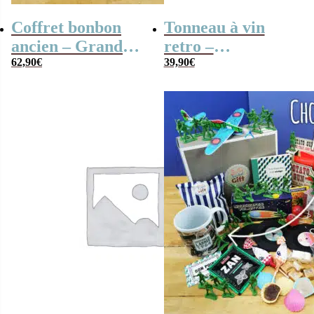
Coffret bonbon
Tonneau à vin
ancien – Grande
retro –
mallette en métal
62,90
€
Distributeur de
39,90
€
Radio Vintage –
Vin – 5 Litres –
coffret cadeau
Idee cadeau
grand-père
homme