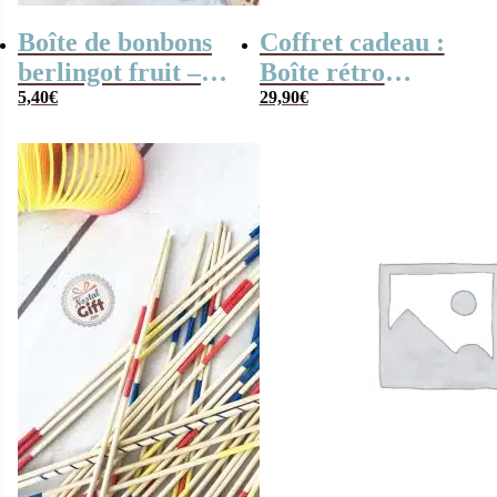
Boîte de bonbons
Coffret cadeau :
berlingot fruit –
Boîte rétro
200 Grammes
5,40
€
remplie de
29,90
€
bonbons des
années 60