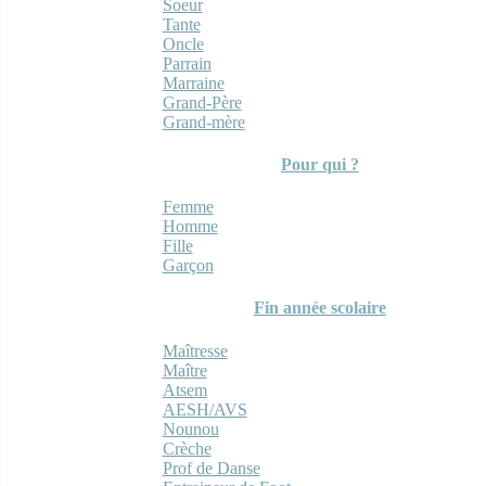
Soeur
Tante
Oncle
Parrain
Marraine
Grand-Père
Grand-mère
Pour qui ?
Femme
Homme
Fille
Garçon
Fin année scolaire
Maîtresse
Maître
Atsem
AESH/AVS
Nounou
Crèche
Prof de Danse