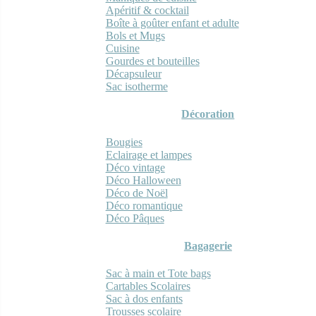
Apéritif & cocktail
Boîte à goûter enfant et adulte
Bols et Mugs
Cuisine
Gourdes et bouteilles
Décapsuleur
Sac isotherme
Décoration
Bougies
Eclairage et lampes
Déco vintage
Déco Halloween
Déco de Noël
Déco romantique
Déco Pâques
Bagagerie
Sac à main et Tote bags
Cartables Scolaires
Sac à dos enfants
Trousses scolaire