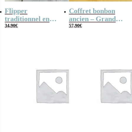
Flipper
Coffret bonbon
traditionnel en
ancien – Grande
bois
34,90
€
boite Vinyl en
57,90
€
métal