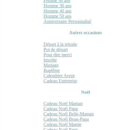
Femme 50 ans
Homme 30 ans
Homme 40 ans
Homme 50 ans
Anniversaire Personnalisé
Autres occasions
Départ à la retraite
Pot de départ
Pour dire merci
Insolite
Mariage
Baptême
Calendrier Avent
Cadeau Entreprise
Noël
Cadeau Noël Maman
Cadeau Noël Papa
Cadeau Noël Belle-Maman
Cadeau Noël Beau-Papa
Cadeau Noël Mamie
Cadeau Noël Papy