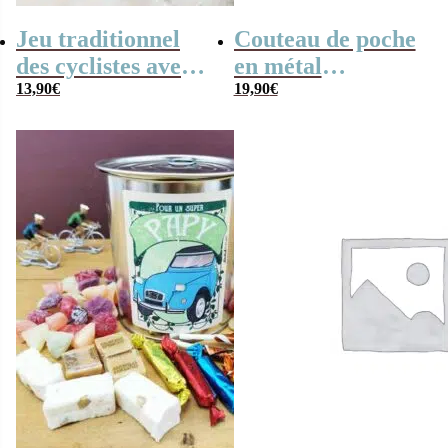
Jeu traditionnel
Couteau de poche
des cyclistes avec
en métal
billes – billes et
13,90
€
Volkswagen avec
19,90
€
vélo
10 fonctions