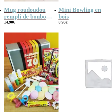
Mug roudoudou
Mini Bowling en
rempli de bonbons
bois
rétro
14,90
€
8,90
€