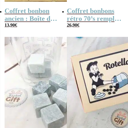
Coffret bonbon
Coffret bonbons
ancien : Boîte de
rétro 70’s rempli
conserve remplie
13,90
€
de bonbons des
26,90
€
de bonbons “Pour
années 70
un super papy”