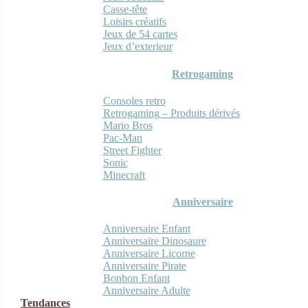
Casse-tête
Loisirs créatifs
Jeux de 54 cartes
Jeux d’exterieur
Retrogaming
Consoles retro
Retrogaming – Produits dérivés
Mario Bros
Pac-Man
Street Fighter
Sonic
Minecraft
Anniversaire
Anniversaire Enfant
Anniversaire Dinosaure
Anniversaire Licorne
Anniversaire Pirate
Bonbon Enfant
Anniversaire Adulte
Tendances