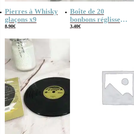
Pierres à Whisky
Boîte de 20
glaçons x9
bonbons réglisses
8,90
€
Rotella
3,40
€