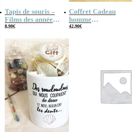
Tapis de souris –
Coffret Cadeau
Films des années
homme
80
8,90
€
« Génération 60
42,90
€
dans la cour
d’école » – Cadeau
personnalisé