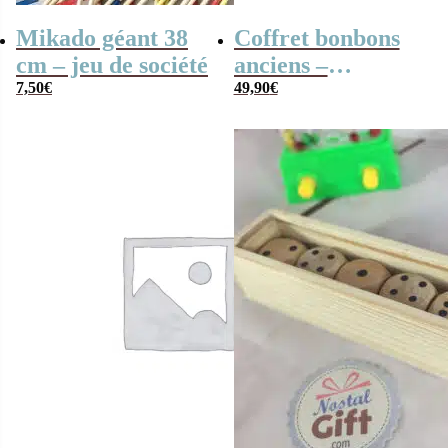
Mikado géant 38
Coffret bonbons
cm – jeu de société
anciens –
7,50
€
Transistor rétro
49,90
€