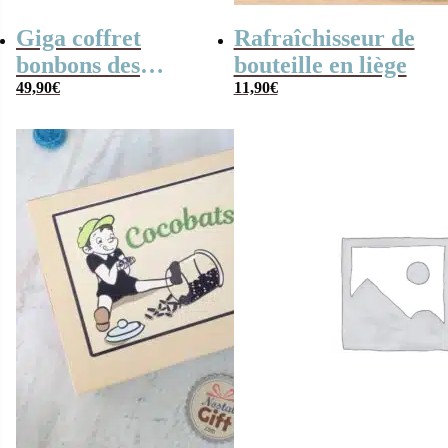
Giga coffret
Rafraîchisseur de
bonbons des
bouteille en liège
années 70
49,90
€
11,90
€