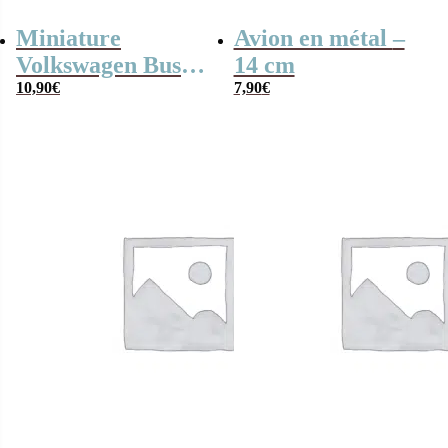
Miniature
Avion en métal –
Volkswagen Bus
14 cm
T1 de 1962 –
10,90
€
7,90
€
Peace and Love
(12,5 cm)