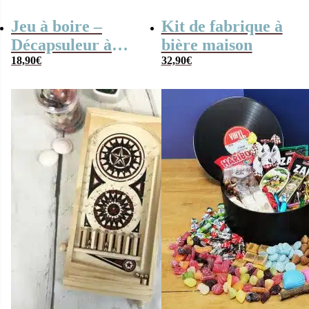
Jeu à boire –
Kit de fabrique à
Décapsuleur à
bière maison
gages
18,90
€
32,90
€