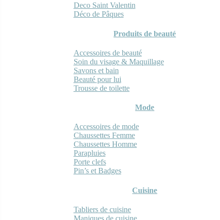
Deco Saint Valentin
Déco de Pâques
Produits de beauté
Accessoires de beauté
Soin du visage & Maquillage
Savons et bain
Beauté pour lui
Trousse de toilette
Mode
Accessoires de mode
Chaussettes Femme
Chaussettes Homme
Parapluies
Porte clefs
Pin’s et Badges
Cuisine
Tabliers de cuisine
Maniques de cuisine