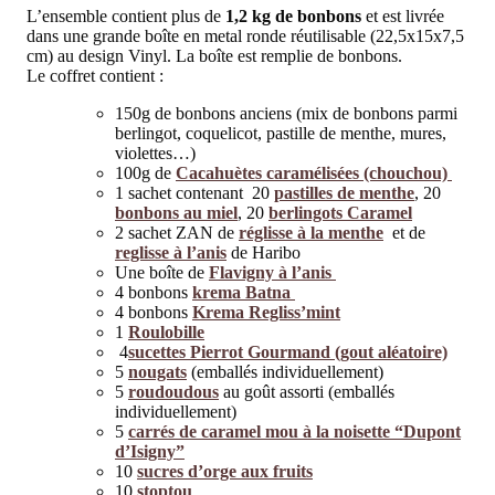
L’ensemble contient plus de
1,2 kg de bonbons
et est livrée
dans une grande boîte en metal ronde réutilisable (22,5x15x7,5
cm) au design Vinyl. La boîte est remplie de bonbons.
Le coffret contient :
150g de bonbons anciens (mix de bonbons parmi
berlingot, coquelicot, pastille de menthe, mures,
violettes…)
100g de
Cacahuètes caramélisées (chouchou)
1 sachet contenant 20
pastilles de menthe
, 20
bonbons au miel
, 20
berlingots Caramel
2 sachet ZAN de
réglisse à la menthe
et de
reglisse à l’anis
de Haribo
Une boîte de
Flavigny à l’anis
4 bonbons
krema Batna
4 bonbons
Krema Regliss’mint
1
Roulobille
4
sucettes Pierrot Gourmand (gout aléatoire)
5
nougats
(emballés individuellement)
5
roudoudous
au goût assorti (emballés
individuellement)
5
carrés de caramel mou à la noisette “Dupont
d’Isigny”
10
sucres d’orge aux fruits
10
stoptou