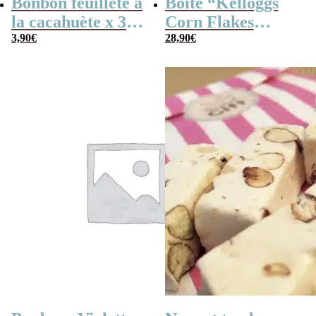
Bonbon feuilleté à
Boîte “Kelloggs
la cacahuète x 30
Corn Flakes
(170g) – Fabriqué
3,90
€
Original” remplie
28,90
€
en France
de bonbons des
années 60