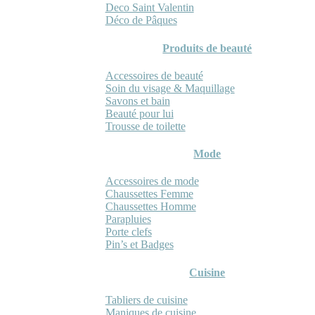
Deco Saint Valentin
Déco de Pâques
Produits de beauté
Accessoires de beauté
Soin du visage & Maquillage
Savons et bain
Beauté pour lui
Trousse de toilette
Mode
Accessoires de mode
Chaussettes Femme
Chaussettes Homme
Parapluies
Porte clefs
Pin’s et Badges
Cuisine
Tabliers de cuisine
Maniques de cuisine