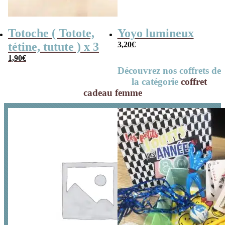
Totoche ( Totote,
Yoyo lumineux
tétine, tutute ) x 3
3,20
€
1,90
€
Découvrez nos coffrets de
la catégorie
coffret
cadeau femme