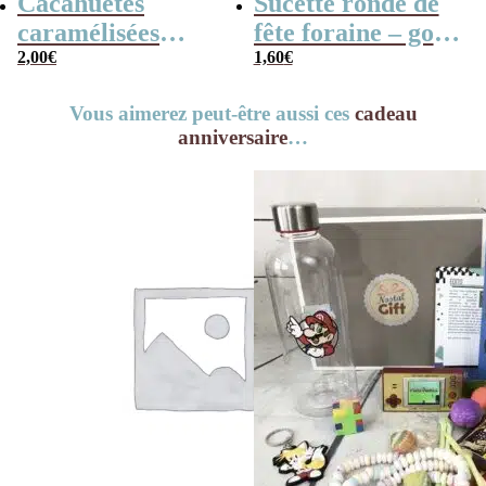
Cacahuètes
Sucette ronde de
caramélisées
fête foraine – goût
(chouchou) – 100g
2,00
€
fruit x3 – 14cm
1,60
€
Vous aimerez peut-être aussi ces
cadeau
anniversaire
…