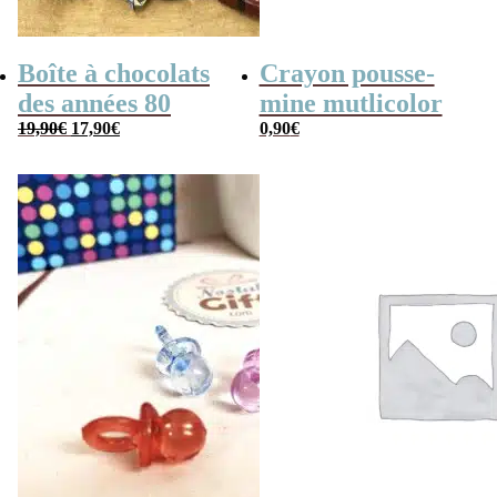
Boîte à chocolats
Crayon pousse-
des années 80
mine mutlicolor
Le
Le
19,90
€
17,90
€
0,90
€
prix
prix
initial
actuel
était :
est :
19,90€.
17,90€.