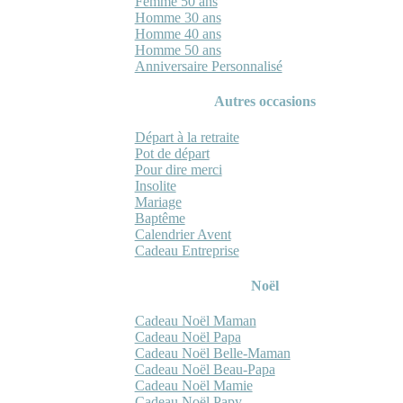
Femme 50 ans
Homme 30 ans
Homme 40 ans
Homme 50 ans
Anniversaire Personnalisé
Autres occasions
Départ à la retraite
Pot de départ
Pour dire merci
Insolite
Mariage
Baptême
Calendrier Avent
Cadeau Entreprise
Noël
Cadeau Noël Maman
Cadeau Noël Papa
Cadeau Noël Belle-Maman
Cadeau Noël Beau-Papa
Cadeau Noël Mamie
Cadeau Noël Papy