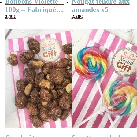
Bonbons Violette –
Nougat tendre aux
100g – Fabriqués
amandes x5
en France
2,40
€
2,20
€