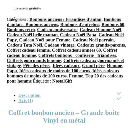
Livraison gratuite
Catégories :
Bonbons anciens / Friandises d'antan
,
Bonbons
d'antan - Bonbons anciens
,
Bonbons d'autrefois
,
Bonbons 60
,
Bonbons retro
,
Cadeau anniversaire
,
Cadeau Homme Noël
,
Cadeau Noël belle maman
,
Cadeau Noël Papa
,
Cadeau Noël
Papy
,
Cadeau Noël pour Femme
,
Cadeau Noël parrain
,
Cadeau Tata Noël
,
Cadeau vintage
,
Cadeaux grands-parents
,
Coffret cadeau femme
,
Coffret cadeau années 60
,
Coffret
cadeau homme
,
Coffrets bonbons - confiserie - friandises
,
Coffrets gourmands homme
,
Coffrets cadeaux gourmands et
vintage
,
Fête des pères
,
Idées cadeaux
,
Grand père
,
Homme
,
Papa
,
Idées cadeaux de moins de 100 euros
,
Idées cadeaux
hommes de moins de 100 euros
,
Femme
,
Top 20 des cadeaux
pour homme
Étiquette :
NostalGift
Description
Avis (1)
Coffret bonbon ancien – Grande boite
Vinyl en métal