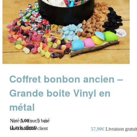
Coffret bonbon ancien –
Grande boite Vinyl en
métal
Noté
5.00
sur 5 basé
(
1
avis client)
sur
1
notation client
57,90
€
Livraison gratui