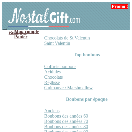
Aller
Aller
Promo !
Promo !
Promo !
à
au
la
contenu
navigation
Mon compte
Bonbons
Panier
Chocolats de St Valentin
Saint Valentin
Top bonbons
Coffrets bonbons
Acidulés
Chocolats
Réglisse
Guimauve / Marshmallow
Bonbons par époque
Anciens
Bonbons des années 60
Bonbons des années 70
Bonbons des années 80
Bonbons des années 90