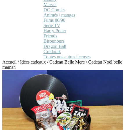
Marvel
DC Comics
Animés / mangas
Films 80/90
Serie TV
Harry Potter
Friends
Bisounours
Dragon Ball
Goldorak
Toutes nos autres licenses
Accueil
/
Idées cadeaux
/
Cadeau Belle Mere
/
Cadeau Noël belle
maman