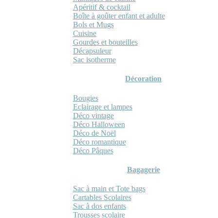
Apéritif & cocktail
Boîte à goûter enfant et adulte
Bols et Mugs
Cuisine
Gourdes et bouteilles
Décapsuleur
Sac isotherme
Décoration
Bougies
Eclairage et lampes
Déco vintage
Déco Halloween
Déco de Noël
Déco romantique
Déco Pâques
Bagagerie
Sac à main et Tote bags
Cartables Scolaires
Sac à dos enfants
Trousses scolaire