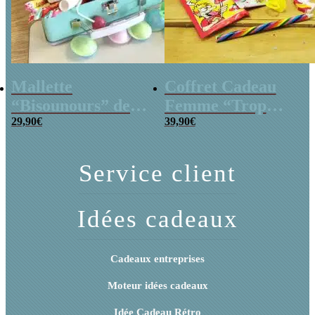
Mallette
Coffret Cadeau
“Bisounours” des
Femme “Trop
années 80 remplie
29,90
€
Mignon”
39,90
€
de bonbons
Service client
Idées cadeaux
Cadeaux entreprises
Moteur idées cadeaux
Idée Cadeau Rétro