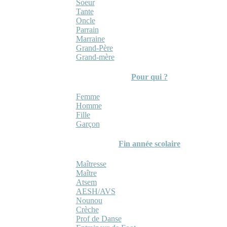
Soeur
Tante
Oncle
Parrain
Marraine
Grand-Père
Grand-mère
Pour qui ?
Femme
Homme
Fille
Garçon
Fin année scolaire
Maîtresse
Maître
Atsem
AESH/AVS
Nounou
Crèche
Prof de Danse