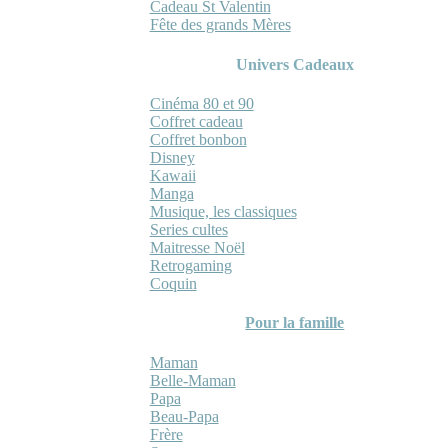
Cadeau St Valentin
Fête des grands Mères
Univers Cadeaux
Cinéma 80 et 90
Coffret cadeau
Coffret bonbon
Disney
Kawaii
Manga
Musique, les classiques
Series cultes
Maitresse Noël
Retrogaming
Coquin
Pour la famille
Maman
Belle-Maman
Papa
Beau-Papa
Frère