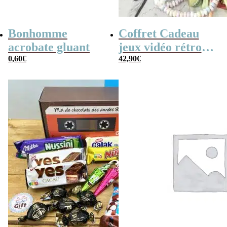
Bonhomme
Coffret Cadeau
acrobate gluant
jeux vidéo rétro
0,60
€
(avec sa console de
42,90
€
poche retro)