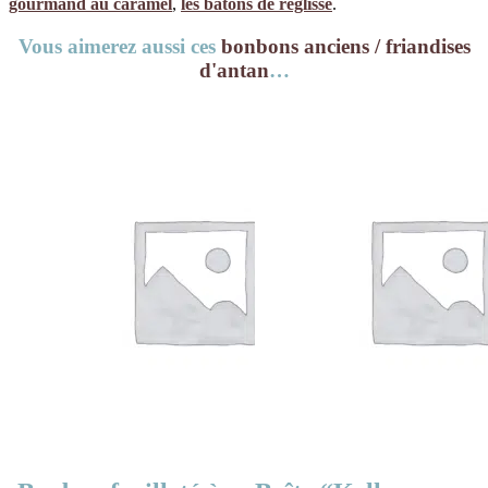
gourmand au caramel
,
les bâtons de réglisse
.
Vous aimerez aussi ces
bonbons anciens / friandises
d'antan
…