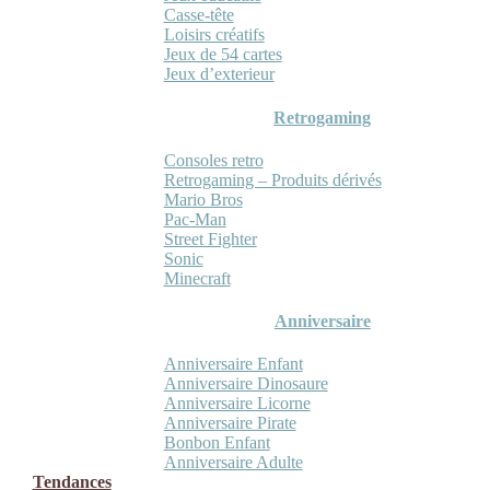
Casse-tête
Loisirs créatifs
Jeux de 54 cartes
Jeux d’exterieur
Retrogaming
Consoles retro
Retrogaming – Produits dérivés
Mario Bros
Pac-Man
Street Fighter
Sonic
Minecraft
Anniversaire
Anniversaire Enfant
Anniversaire Dinosaure
Anniversaire Licorne
Anniversaire Pirate
Bonbon Enfant
Anniversaire Adulte
Tendances