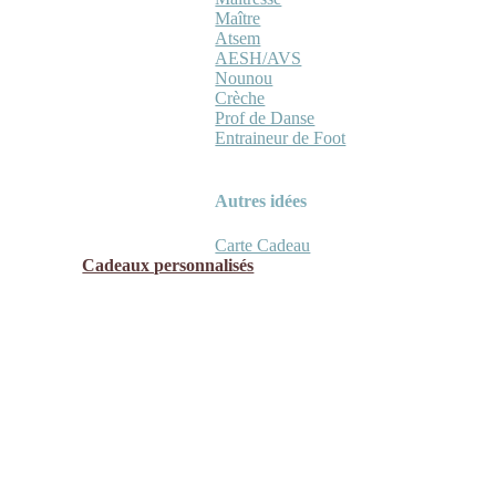
Maître
Atsem
AESH/AVS
Nounou
Crèche
Prof de Danse
Entraineur de Foot
Autres idées
Carte Cadeau
Cadeaux personnalisés