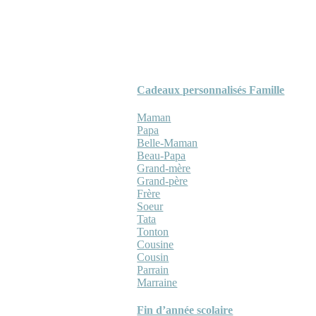
Cadeaux personnalisés Famille
Maman
Papa
Belle-Maman
Beau-Papa
Grand-mère
Grand-père
Frère
Soeur
Tata
Tonton
Cousine
Cousin
Parrain
Marraine
Fin d’année scolaire