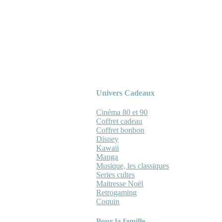
Univers Cadeaux
Cinéma 80 et 90
Coffret cadeau
Coffret bonbon
Disney
Kawaii
Manga
Musique, les classiques
Series cultes
Maitresse Noël
Retrogaming
Coquin
Pour la famille