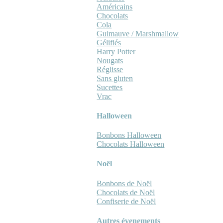
Américains
Chocolats
Cola
Guimauve / Marshmallow
Gélifiés
Harry Potter
Nougats
Réglisse
Sans gluten
Sucettes
Vrac
Halloween
Bonbons Halloween
Chocolats Halloween
Noël
Bonbons de Noël
Chocolats de Noël
Confiserie de Noël
Autres évenements