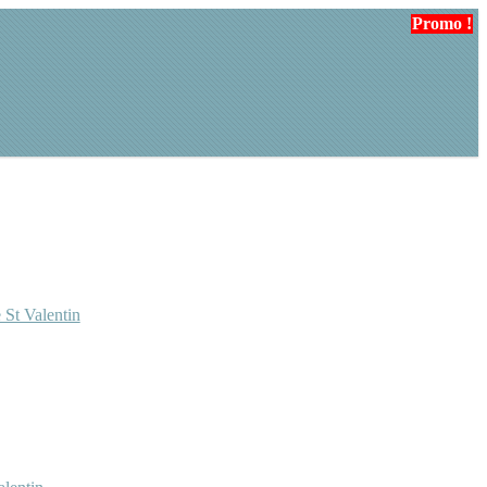
Promo !
Promo !
 St Valentin