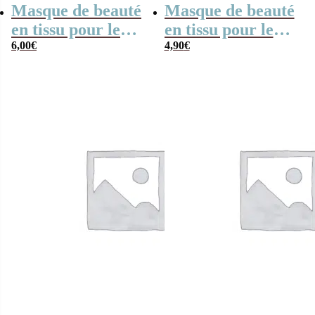
Masque de beauté
Masque de beauté
en tissu pour le
en tissu pour le
visage – Miss
6,00
€
visage – Ursula
4,90
€
Piggy The
(Disney) –
Muppets
Concombre