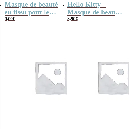
Masque de beauté
Hello Kitty –
en tissu pour le
Masque de beauté
visage – Maléfique
6,00
€
en tissu pour le
3,90
€
(Disney)
visage