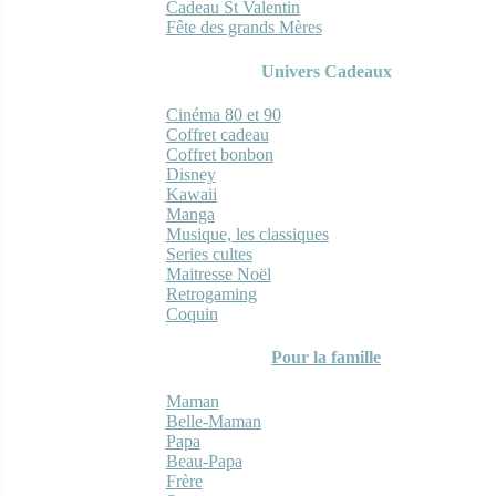
Cadeau St Valentin
Fête des grands Mères
Univers Cadeaux
Cinéma 80 et 90
Coffret cadeau
Coffret bonbon
Disney
Kawaii
Manga
Musique, les classiques
Series cultes
Maitresse Noël
Retrogaming
Coquin
Pour la famille
Maman
Belle-Maman
Papa
Beau-Papa
Frère