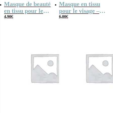
Masque de beauté
Masque en tissu
en tissu pour le
pour le visage –
visage – Friends
4,90
€
Princesse Ariel
6,00
€
(Disney)