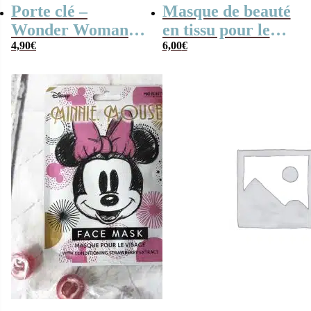
Porte clé –
Masque de beauté
Wonder Woman
en tissu pour le
personnage 3D
4,90
€
visage – Wonder
6,00
€
Woman (DC
Comics)