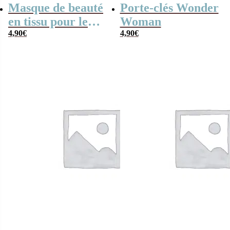
Masque de beauté
Porte-clés Wonder
en tissu pour le
Woman
visage – Animal –
4,90
€
4,90
€
The Muppets