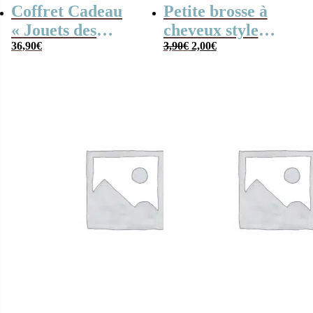
Coffret Cadeau
Petite brosse à
« Jouets des
cheveux style
Le
Le
années 80 » –
36,90
€
années 80
3,90
€
2,00
€
prix
prix
Cadeau Femme
initial
actuel
était :
est :
3,90€.
2,00€.