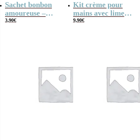
Sachet bonbon
Kit crème pour
amoureuse –
mains avec lime à
Bonbon mini lèvre
3,90
€
ongle homard –
9,90
€
rouge x80 – “Pour
Friends
son Amoureuse”
Idee cadeau pour
sa femme