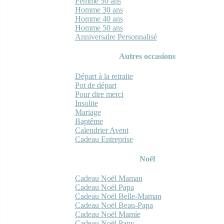
Femme 50 ans
Homme 30 ans
Homme 40 ans
Homme 50 ans
Anniversaire Personnalisé
Autres occasions
Départ à la retraite
Pot de départ
Pour dire merci
Insolite
Mariage
Baptême
Calendrier Avent
Cadeau Entreprise
Noël
Cadeau Noël Maman
Cadeau Noël Papa
Cadeau Noël Belle-Maman
Cadeau Noël Beau-Papa
Cadeau Noël Mamie
Cadeau Noël Papy