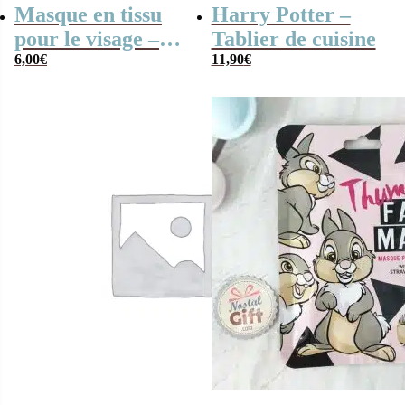
Masque en tissu
Harry Potter –
pour le visage –
Tablier de cuisine
Princesse Jasmine
6,00
€
11,90
€
(Disney)