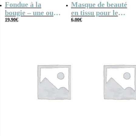
Fondue à la
Masque de beauté
bougie – une ou
en tissu pour le
deux personnes
19,90
€
visage –
6,00
€
Cendrillon
(Disney)