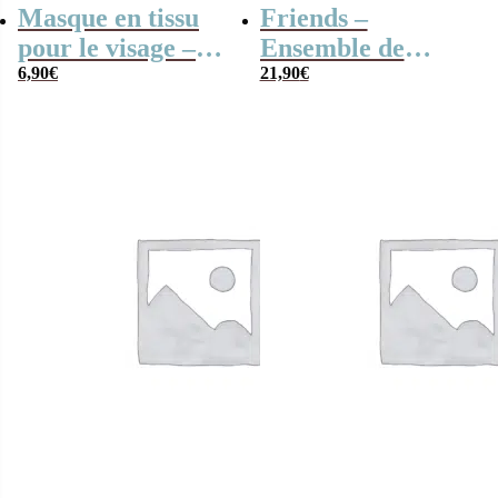
Masque en tissu
Friends –
pour le visage –
Ensemble de
Minnie
6,90
€
pyjamas short
21,90
€
pour femme