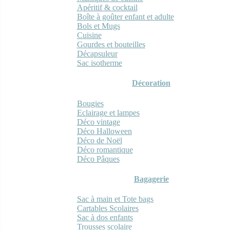
Apéritif & cocktail
Boîte à goûter enfant et adulte
Bols et Mugs
Cuisine
Gourdes et bouteilles
Décapsuleur
Sac isotherme
Décoration
Bougies
Eclairage et lampes
Déco vintage
Déco Halloween
Déco de Noël
Déco romantique
Déco Pâques
Bagagerie
Sac à main et Tote bags
Cartables Scolaires
Sac à dos enfants
Trousses scolaire