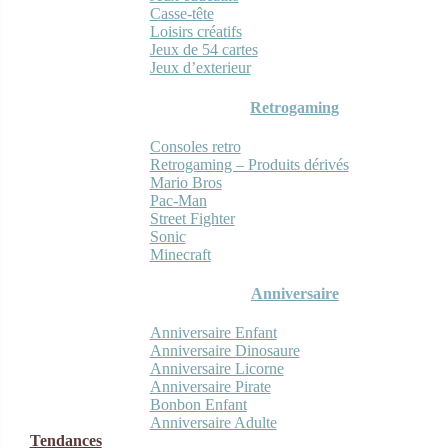
Casse-tête
Loisirs créatifs
Jeux de 54 cartes
Jeux d’exterieur
Retrogaming
Consoles retro
Retrogaming – Produits dérivés
Mario Bros
Pac-Man
Street Fighter
Sonic
Minecraft
Anniversaire
Anniversaire Enfant
Anniversaire Dinosaure
Anniversaire Licorne
Anniversaire Pirate
Bonbon Enfant
Anniversaire Adulte
Tendances