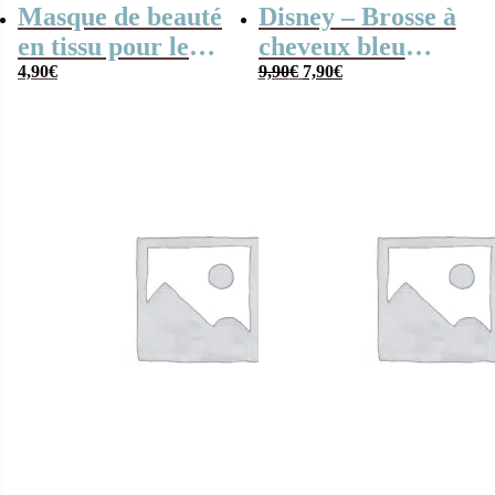
Masque de beauté
Disney – Brosse à
en tissu pour le
cheveux bleu
Le
Le
visage – Cruella
4,90
€
Stitch
9,90
€
7,90
€
prix
prix
(Disney) – Noix de
initial
actuel
était :
est :
coco
9,90€.
7,90€.