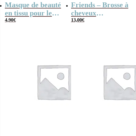
Masque de beauté
Friends – Brosse à
en tissu pour le
cheveux
visage – Dark
4,90
€
démêlante dinde
13,00
€
Vador (Star Wars)
– Thé noir