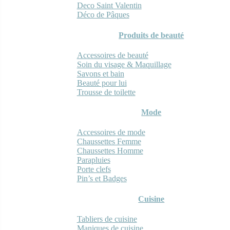
Deco Saint Valentin
Déco de Pâques
Produits de beauté
Accessoires de beauté
Soin du visage & Maquillage
Savons et bain
Beauté pour lui
Trousse de toilette
Mode
Accessoires de mode
Chaussettes Femme
Chaussettes Homme
Parapluies
Porte clefs
Pin’s et Badges
Cuisine
Tabliers de cuisine
Maniques de cuisine