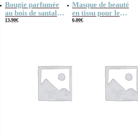
Bougie parfumée
Masque de beauté
au bois de santal-
en tissu pour le
Domaine Rosé
13,90
€
visage – Batman
6,00
€
Méridional –
(DC Comics)
Coffret en bois