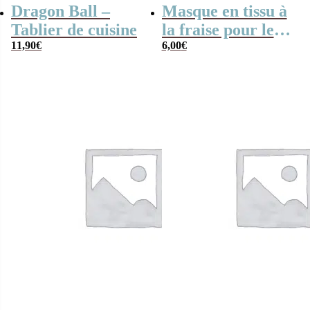
Dragon Ball –
Masque en tissu à
Tablier de cuisine
la fraise pour le
11,90
€
visage – Pan-Pan
6,00
€
(Disney)