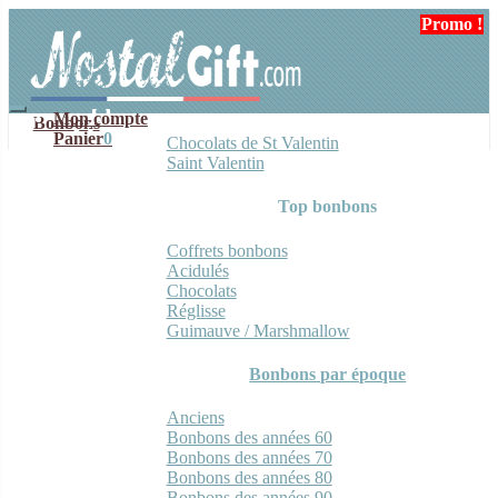
Aller
Aller
Promo !
Promo !
Promo !
à
au
la
contenu
navigation
Mon compte
Bonbons
Panier
0
Chocolats de St Valentin
Saint Valentin
Top bonbons
Coffrets bonbons
Acidulés
Chocolats
Réglisse
Guimauve / Marshmallow
Bonbons par époque
Anciens
Bonbons des années 60
Bonbons des années 70
Bonbons des années 80
Bonbons des années 90