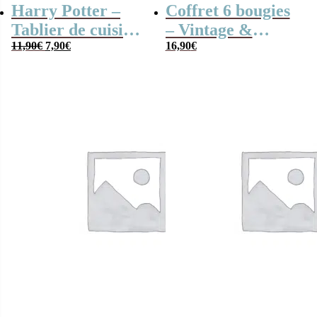
Harry Potter –
Coffret 6 bougies
Tablier de cuisine
– Vintage &
Le
Le
Hogwarts
11,90
€
7,90
€
Lovely Home –
16,90
€
prix
prix
Senteur Ambre,
initial
actuel
était :
est :
Linge Frais et
11,90€.
7,90€.
Bois de Santal