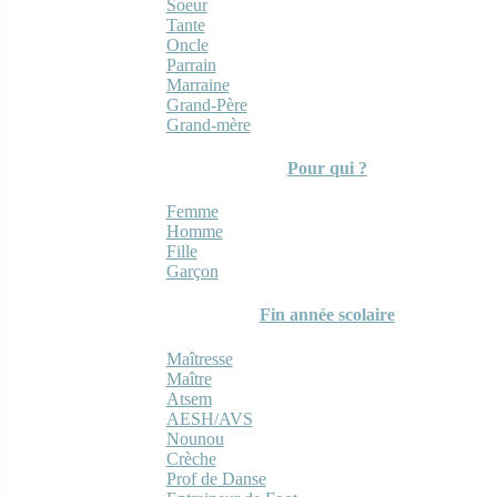
Soeur
Tante
Oncle
Parrain
Marraine
Grand-Père
Grand-mère
Pour qui ?
Femme
Homme
Fille
Garçon
Fin année scolaire
Maîtresse
Maître
Atsem
AESH/AVS
Nounou
Crèche
Prof de Danse