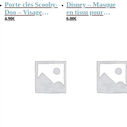
Porte clés Scooby-
Disney – Masque
Doo – Visage
en tissu pour
Scooby-Doo
4,90
€
visage – Princesse
6,00
€
Belle (La Belle et
la Bête)