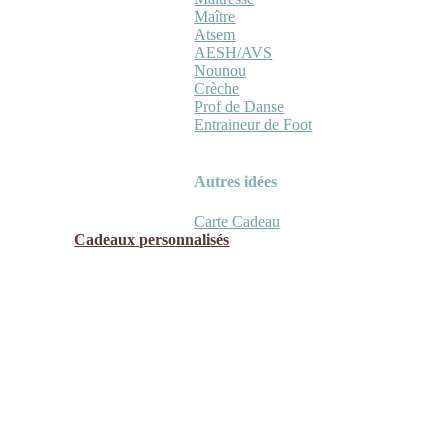
Maître
Atsem
AESH/AVS
Nounou
Crèche
Prof de Danse
Entraineur de Foot
Autres idées
Carte Cadeau
Cadeaux personnalisés