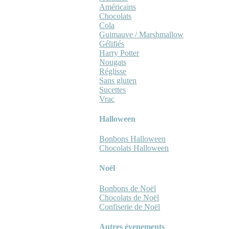
Américains
Chocolats
Cola
Guimauve / Marshmallow
Gélifiés
Harry Potter
Nougats
Réglisse
Sans gluten
Sucettes
Vrac
Halloween
Bonbons Halloween
Chocolats Halloween
Noël
Bonbons de Noël
Chocolats de Noël
Confiserie de Noël
Autres évenements