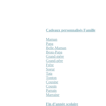
Cadeaux personnalisés Famille
Maman
Papa
Belle-Maman
Beau-Papa
Grand-mère
Grand-père
Frère
Soeur
Tata
Tonton
Cousine
Cousin
Parrain
Marraine
Fin d’année scolaire