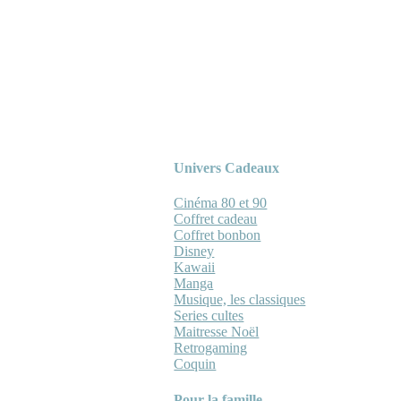
Univers Cadeaux
Cinéma 80 et 90
Coffret cadeau
Coffret bonbon
Disney
Kawaii
Manga
Musique, les classiques
Series cultes
Maitresse Noël
Retrogaming
Coquin
Pour la famille