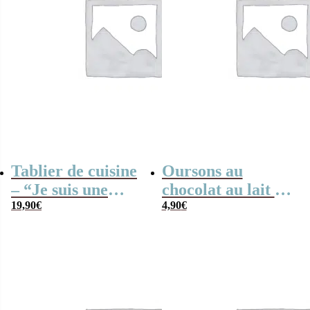
Tablier de cuisine
Oursons au
– “Je suis une
chocolat au lait x3
maman qui
19,90
€
“Je suis un frère
4,90
€
déchire” – Cadeau
qui déchire”
Maman