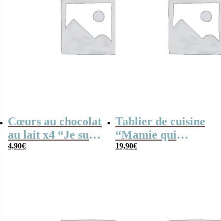
Cœurs au chocolat
Tablier de cuisine
au lait x4 “Je suis
“Mamie qui
une maman qui
4,90
€
déchire”
19,90
€
déchire”
personnalisable –
Cadeau Grand-
Mère