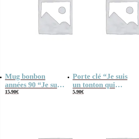
Mug bonbon
Porte clé “Je suis
années 90 “Je suis
un tonton qui
une tata qui
15,90
€
déchire”
5,90
€
déchire” – Cadeau
personnalisable