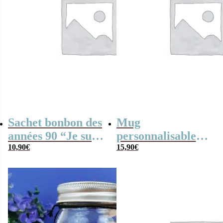
Sachet bonbon des
Mug
années 90 “Je suis
personnalisable
un collègue qui
10,90
€
“Je suis un papa
15,90
€
déchire”
qui déchire” et ses
bonbons des
années 90