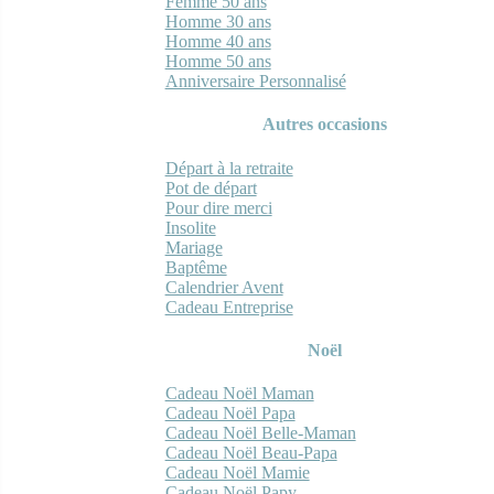
Femme 50 ans
Homme 30 ans
Homme 40 ans
Homme 50 ans
Anniversaire Personnalisé
Autres occasions
Départ à la retraite
Pot de départ
Pour dire merci
Insolite
Mariage
Baptême
Calendrier Avent
Cadeau Entreprise
Noël
Cadeau Noël Maman
Cadeau Noël Papa
Cadeau Noël Belle-Maman
Cadeau Noël Beau-Papa
Cadeau Noël Mamie
Cadeau Noël Papy