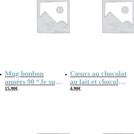
Mug bonbon
Cœurs au chocolat
années 90 “Je suis
au lait et chocolat
une maman qui
15,90
€
noir praliné x8
4,90
€
déchire” – cadeau
“Je suis une tata
personnalisé
qui déchire”