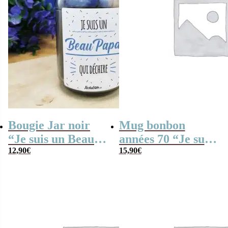
Bougie Jar noir
Mug bonbon
“Je suis un Beau
années 70 “Je suis
Papa qui
12,90
€
une maman qui
15,90
€
déchire”- cadeau
déchire” – cadeau
beau père
personnalisé