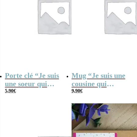
Porte clé “Je suis
Mug “Je suis une
une soeur qui
cousine qui
déchire”
5,90
€
déchire” – cadeau
9,90
€
personnalisable