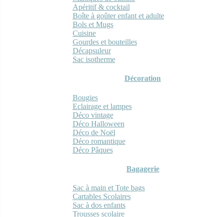
Apéritif & cocktail
Boîte à goûter enfant et adulte
Bols et Mugs
Cuisine
Gourdes et bouteilles
Décapsuleur
Sac isotherme
Décoration
Bougies
Eclairage et lampes
Déco vintage
Déco Halloween
Déco de Noël
Déco romantique
Déco Pâques
Bagagerie
Sac à main et Tote bags
Cartables Scolaires
Sac à dos enfants
Trousses scolaire