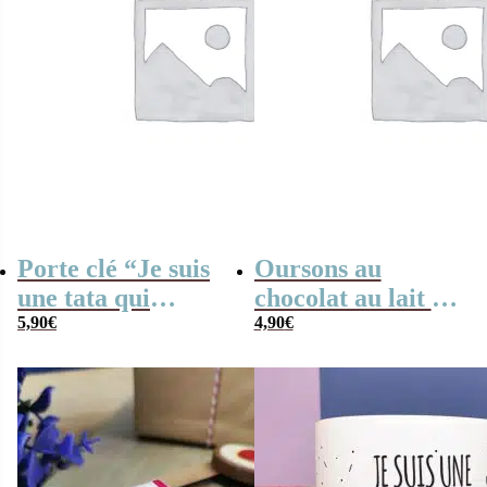
Porte clé “Je suis
Oursons au
une tata qui
chocolat au lait x3
déchire”
5,90
€
“je suis un papa
4,90
€
qui déchire”