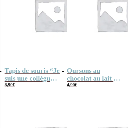
Tapis de souris “Je
Oursons au
suis une collègue
chocolat au lait x3
qui déchire” –
8,90
€
“Je suis une soeur
4,90
€
Cadeau
qui déchire”
personnalisable