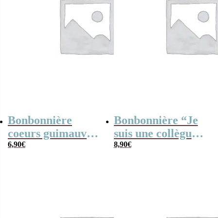
Bonbonnière
Bonbonnière “Je
coeurs guimauve
suis une collègue
“Je suis une tata
6,90
€
qui déchire” et ses
8,90
€
qui déchire” –
bonbons rétro
Cadeau
d’anniversaire