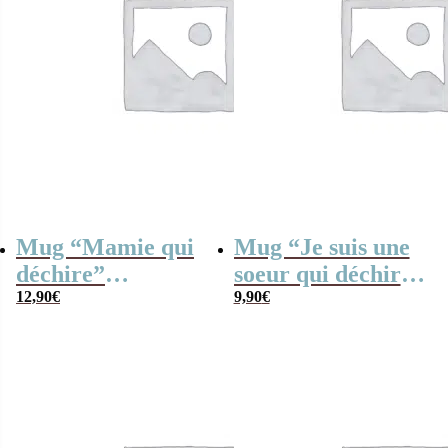
Mug “Mamie qui
Mug “Je suis une
déchire”
soeur qui déchire”
personnalisable et
12,90
€
– Cadeau soeur
9,90
€
ses guimauves
coeurs x10 –
Cadeau Grand-
Mère