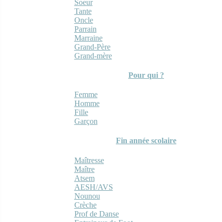
Soeur
Tante
Oncle
Parrain
Marraine
Grand-Père
Grand-mère
Pour qui ?
Femme
Homme
Fille
Garçon
Fin année scolaire
Maîtresse
Maître
Atsem
AESH/AVS
Nounou
Crèche
Prof de Danse