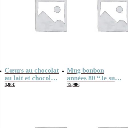
Cœurs au chocolat
Mug bonbon
au lait et chocolat
années 80 “Je suis
noir praliné x8
4,90
€
une maman qui
15,90
€
“Je suis un
déchire” – cadeau
collègue qui
personnalisé
déchire”