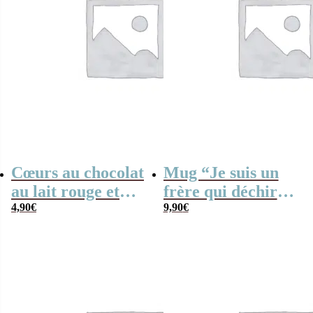
Cœurs au chocolat
Mug “Je suis un
au lait rouge et
frère qui déchire”
blanc x4 “Je suis
4,90
€
– Cadeau frère
9,90
€
une tata qui
déchire”