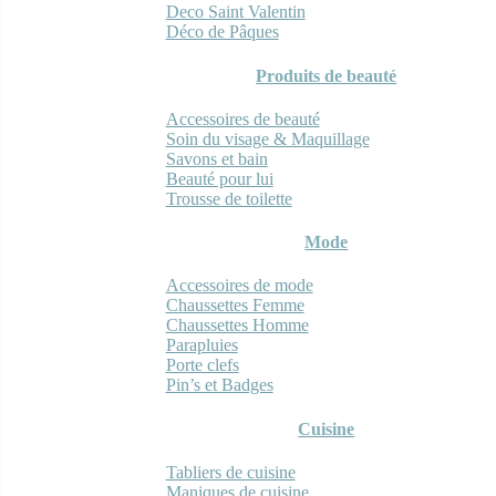
Deco Saint Valentin
Déco de Pâques
Produits de beauté
Accessoires de beauté
Soin du visage & Maquillage
Savons et bain
Beauté pour lui
Trousse de toilette
Mode
Accessoires de mode
Chaussettes Femme
Chaussettes Homme
Parapluies
Porte clefs
Pin’s et Badges
Cuisine
Tabliers de cuisine
Maniques de cuisine