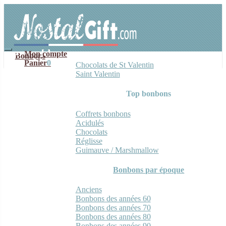
Aller
Aller
à
au
la
contenu
navigation
Mon compte
Bonbons
Panier
0
Chocolats de St Valentin
Saint Valentin
Top bonbons
Coffrets bonbons
Acidulés
Chocolats
Réglisse
Guimauve / Marshmallow
Bonbons par époque
Anciens
Bonbons des années 60
Bonbons des années 70
Bonbons des années 80
Bonbons des années 90