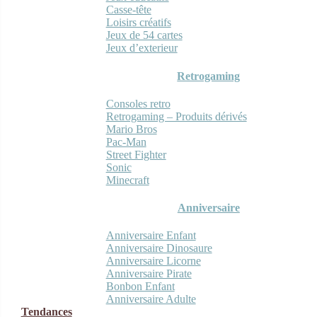
Casse-tête
Loisirs créatifs
Jeux de 54 cartes
Jeux d’exterieur
Retrogaming
Consoles retro
Retrogaming – Produits dérivés
Mario Bros
Pac-Man
Street Fighter
Sonic
Minecraft
Anniversaire
Anniversaire Enfant
Anniversaire Dinosaure
Anniversaire Licorne
Anniversaire Pirate
Bonbon Enfant
Anniversaire Adulte
Tendances