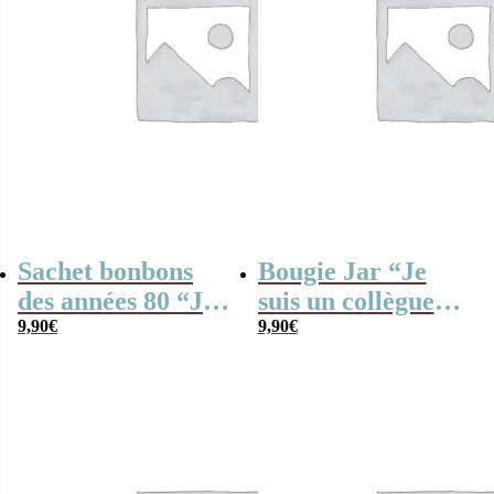
Sachet bonbons
Bougie Jar “Je
des années 80 “Je
suis un collègue
suis un collègue
9,90
€
qui déchire” –
9,90
€
qui déchire”
Cadeau pour
collègue