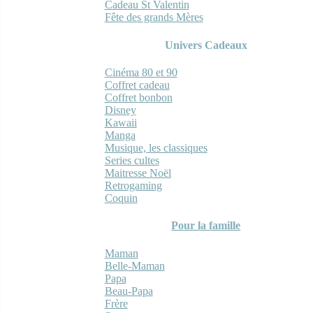
Cadeau St Valentin
Fête des grands Mères
Univers Cadeaux
Cinéma 80 et 90
Coffret cadeau
Coffret bonbon
Disney
Kawaii
Manga
Musique, les classiques
Series cultes
Maitresse Noël
Retrogaming
Coquin
Pour la famille
Maman
Belle-Maman
Papa
Beau-Papa
Frère