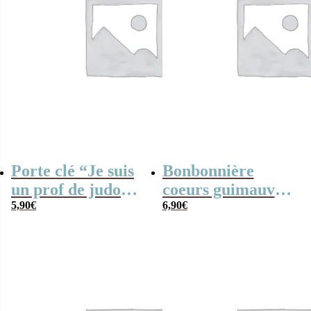
Porte clé “Je suis
Bonbonnière
un prof de judo
coeurs guimauve
qui déchire” –
5,90
€
“Je suis une
6,90
€
Cadeau Judo
maman qui
déchire”