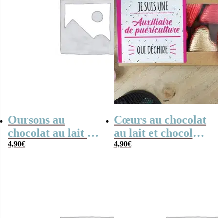
Oursons au
Cœurs au chocolat
chocolat au lait x3
au lait et chocolat
“Je suis une
4,90
€
noir praliné x8 “je
4,90
€
maman qui
suis une auxiliaire
déchire” – Cadeau
de puériculture
maman
qui déchire”