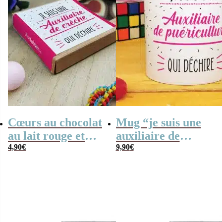
Cœurs au chocolat
Mug “je suis une
au lait rouge et
auxiliaire de
blanc x4 “Je suis
4,90
€
puériculture qui
9,90
€
une auxiliaire de
déchire” – Cadeau
crèche qui
crèche
déchire”