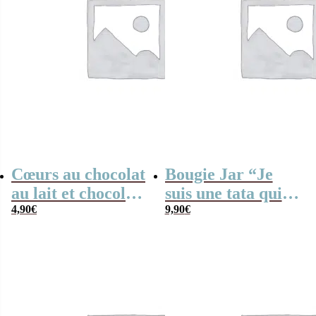
Cœurs au chocolat
Bougie Jar “Je
au lait et chocolat
suis une tata qui
noir praliné x8
4,90
€
déchire – Cadeau
9,90
€
“Je suis une
anniversaire
collègue qui
déchire”