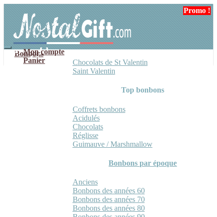
Aller
Aller
Promo !
à
au
la
contenu
navigation
Mon compte
Bonbons
Panier
Chocolats de St Valentin
Saint Valentin
Top bonbons
Coffrets bonbons
Acidulés
Chocolats
Réglisse
Guimauve / Marshmallow
Bonbons par époque
Anciens
Bonbons des années 60
Bonbons des années 70
Bonbons des années 80
Bonbons des années 90