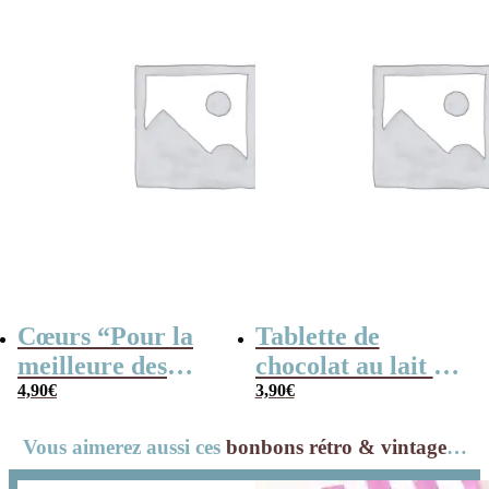
Cœurs “Pour la
Tablette de
meilleure des
chocolat au lait –
mamans” au
4,90
€
“Maman, je
3,90
€
chocolat au lait
t’aime plus que le
Vous aimerez aussi ces
bonbons rétro & vintage
…
rouge et blanc x4
chocolat”