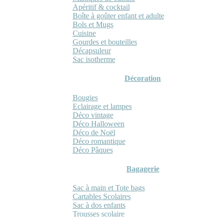
Apéritif & cocktail
Boîte à goûter enfant et adulte
Bols et Mugs
Cuisine
Gourdes et bouteilles
Décapsuleur
Sac isotherme
Décoration
Bougies
Eclairage et lampes
Déco vintage
Déco Halloween
Déco de Noël
Déco romantique
Déco Pâques
Bagagerie
Sac à main et Tote bags
Cartables Scolaires
Sac à dos enfants
Trousses scolaire