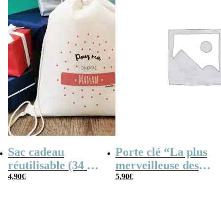
Sac cadeau
Porte clé “La plus
réutilisable (34 x
merveilleuse des
42 cm) et sa carte
4,90
€
mamans” –
5,90
€
– Pour ma super
Cadeau Maman
Maman