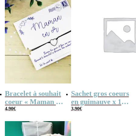
Bracelet à souhait
Sachet gros coeurs
coeur « Maman en
en guimauve x 15
or »
4,90
€
– “Pour la
3,90
€
meilleure des
mamans”