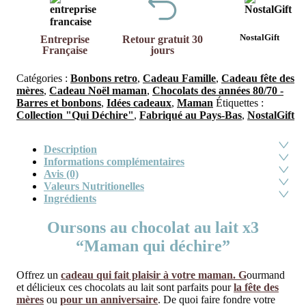
NostalGift
Entreprise
Retour gratuit 30
Française
jours
Catégories :
Bonbons retro
,
Cadeau Famille
,
Cadeau fête des
mères
,
Cadeau Noël maman
,
Chocolats des années 80/70 -
Barres et bonbons
,
Idées cadeaux
,
Maman
Étiquettes :
Collection "Qui Déchire"
,
Fabriqué au Pays-Bas
,
NostalGift
Description
Informations complémentaires
Avis (0)
Valeurs Nutritionelles
Ingrédients
Oursons au chocolat au lait x3
“Maman qui déchire”
Offrez un
cadeau qui fait plaisir à votre maman. G
ourmand
et délicieux ces chocolats au lait sont parfaits pour
la fête des
mères
ou
pour un anniversaire
. De quoi faire fondre votre