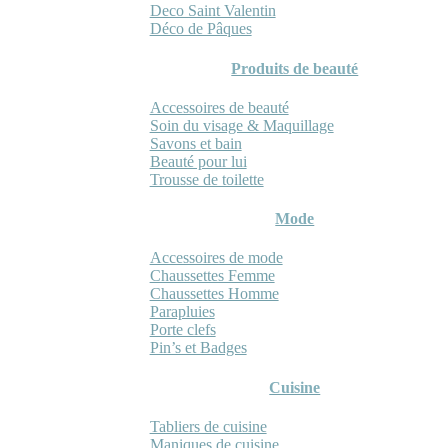
Deco Saint Valentin
Déco de Pâques
Produits de beauté
Accessoires de beauté
Soin du visage & Maquillage
Savons et bain
Beauté pour lui
Trousse de toilette
Mode
Accessoires de mode
Chaussettes Femme
Chaussettes Homme
Parapluies
Porte clefs
Pin’s et Badges
Cuisine
Tabliers de cuisine
Maniques de cuisine