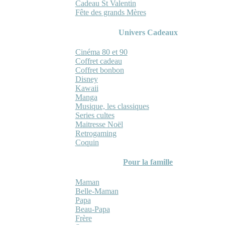
Cadeau St Valentin
Fête des grands Mères
Univers Cadeaux
Cinéma 80 et 90
Coffret cadeau
Coffret bonbon
Disney
Kawaii
Manga
Musique, les classiques
Series cultes
Maitresse Noël
Retrogaming
Coquin
Pour la famille
Maman
Belle-Maman
Papa
Beau-Papa
Frère