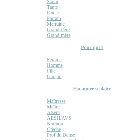
Soeur
Tante
Oncle
Parrain
Marraine
Grand-Père
Grand-mère
Pour qui ?
Femme
Homme
Fille
Garçon
Fin année scolaire
Maîtresse
Maître
Atsem
AESH/AVS
Nounou
Crèche
Prof de Danse