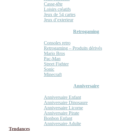
Casse-tête
Loisirs créatifs
Jeux de 54 cartes
Jeux d’exterieur
Retrogaming
Consoles retro
Retrogaming – Produits dérivés
Mario Bros
Pac-Man
Street Fighter
Sonic
Minecraft
Anniversaire
Anniversaire Enfant
Anniversaire Dinosaure
Anniversaire Licorne
Anniversaire Pirate
Bonbon Enfant
Anniversaire Adulte
Tendances