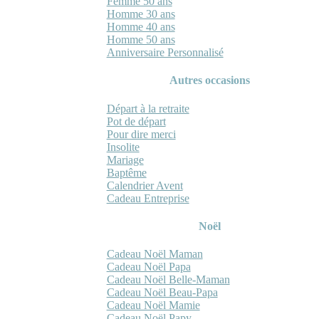
Femme 50 ans
Homme 30 ans
Homme 40 ans
Homme 50 ans
Anniversaire Personnalisé
Autres occasions
Départ à la retraite
Pot de départ
Pour dire merci
Insolite
Mariage
Baptême
Calendrier Avent
Cadeau Entreprise
Noël
Cadeau Noël Maman
Cadeau Noël Papa
Cadeau Noël Belle-Maman
Cadeau Noël Beau-Papa
Cadeau Noël Mamie
Cadeau Noël Papy