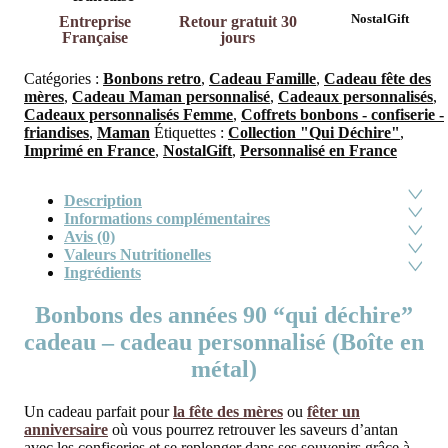
NostalGift
Entreprise
Retour gratuit 30
Française
jours
Catégories :
Bonbons retro
,
Cadeau Famille
,
Cadeau fête des
mères
,
Cadeau Maman personnalisé
,
Cadeaux personnalisés
,
Cadeaux personnalisés Femme
,
Coffrets bonbons - confiserie -
friandises
,
Maman
Étiquettes :
Collection "Qui Déchire"
,
Imprimé en France
,
NostalGift
,
Personnalisé en France
Description
Informations complémentaires
Avis (0)
Valeurs Nutritionelles
Ingrédients
Bonbons des années 90 “qui déchire”
cadeau – cadeau personnalisé (Boîte en
métal)
Un cadeau parfait pour
la fête des mères
ou
fêter un
anniversaire
où vous pourrez retrouver les saveurs d’antan
avec les confiseries et se replonger dans ses souvenirs grâce à