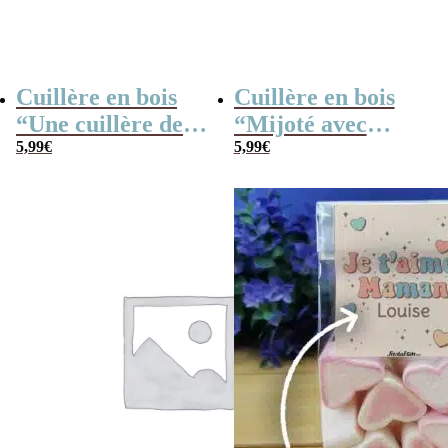
Cuillère en bois
Cuillère en bois
“Une cuillère de
“Mijoté avec
petits bisous”
5,99
€
amour”
5,99
€
personnalisable –
personnalisable –
30 cm
30 cm