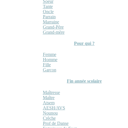
Soeur
Tante
Oncle
Parrain
Marraine
Grand-Père
Grand-mère
Pour qui ?
Femme
Homme
Fille
Garçon
Fin année scolaire
Maîtresse
Maître
Atsem
AESH/AVS
Nounou
Crèche
Prof de Danse