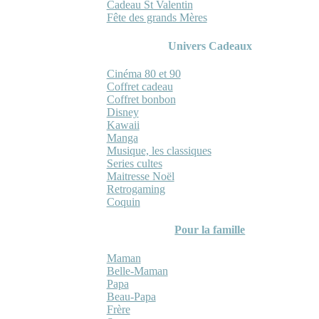
Cadeau St Valentin
Fête des grands Mères
Univers Cadeaux
Cinéma 80 et 90
Coffret cadeau
Coffret bonbon
Disney
Kawaii
Manga
Musique, les classiques
Series cultes
Maitresse Noël
Retrogaming
Coquin
Pour la famille
Maman
Belle-Maman
Papa
Beau-Papa
Frère