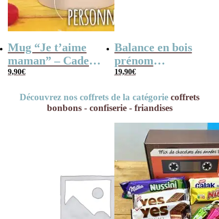
Mug “Je t’aime
Balance en bois
maman” – Cadeau
prénom
personnalisable
9,90
€
personnalisable –
19,90
€
“La plus
Découvrez nos coffrets de la catégorie
coffrets
merveilleuse des
bonbons - confiserie - friandises
mamans”