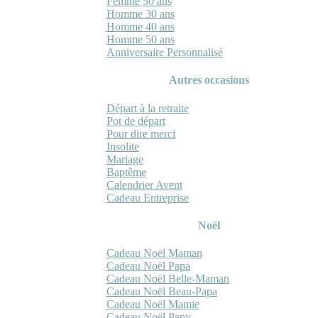
Femme 50 ans
Homme 30 ans
Homme 40 ans
Homme 50 ans
Anniversaire Personnalisé
Autres occasions
Départ à la retraite
Pot de départ
Pour dire merci
Insolite
Mariage
Baptême
Calendrier Avent
Cadeau Entreprise
Noël
Cadeau Noël Maman
Cadeau Noël Papa
Cadeau Noël Belle-Maman
Cadeau Noël Beau-Papa
Cadeau Noël Mamie
Cadeau Noël Papy