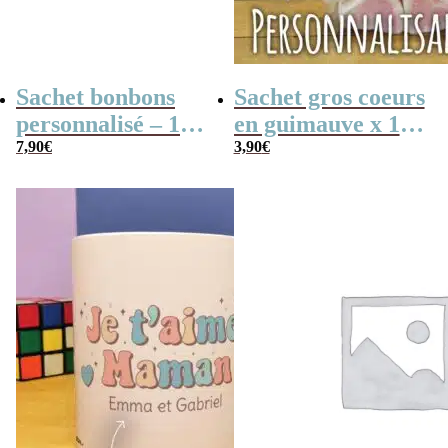
Sachet bonbons
Sachet gros coeurs
personnalisé – 15
en guimauve x 15
nougats tendres –
7,90
€
– “Je t’aime
3,90
€
“Pour la meilleure
Maman” –
des mamans”
personnalisable