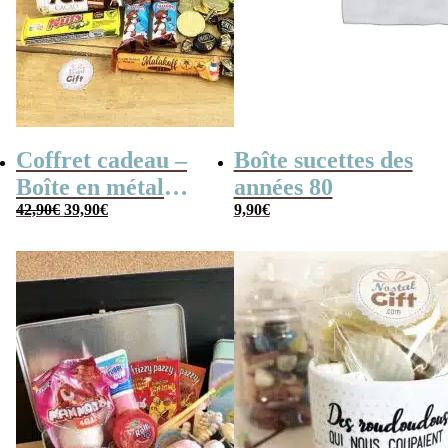
Coffret cadeau –
Boîte sucettes des
Boîte en métal
années 80
Le
Le
cassette –
42,90
€
39,90
€
9,90
€
prix
prix
initial
actuel
Chocolats des
était :
est :
42,90€.
39,90€.
années 80 – grand
coffret chocolat
original