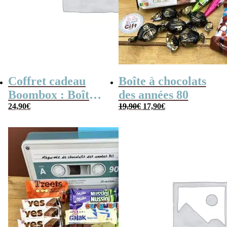
Coffret cadeau
Boîte à chocolats
Boombox : Boîte
des années 80
Le
Le
bonbons des
24,90
€
19,90
€
17,90
€
prix
prix
initial
actuel
années 80 –
était :
est :
19,90€.
17,90€.
Coffret bonbon