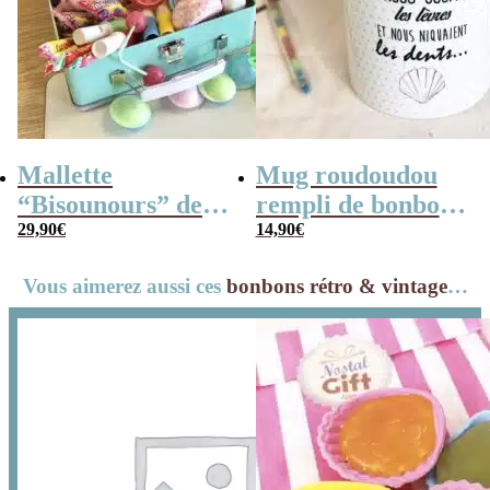
Mallette
Mug roudoudou
“Bisounours” des
rempli de bonbons
années 80 remplie
29,90
€
rétro
14,90
€
de bonbons
Vous aimerez aussi ces
bonbons rétro & vintage
…