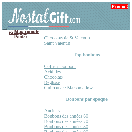
Aller
Aller
Promo !
Promo !
Promo !
à
au
la
contenu
navigation
Mon compte
Bonbons
Panier
Chocolats de St Valentin
Saint Valentin
Top bonbons
Coffrets bonbons
Acidulés
Chocolats
Réglisse
Guimauve / Marshmallow
Bonbons par époque
Anciens
Bonbons des années 60
Bonbons des années 70
Bonbons des années 80
Bonbons des années 90