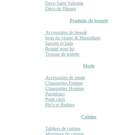
Deco Saint Valentin
Déco de Pâques
Produits de beauté
Accessoires de beauté
Soin du visage & Maquillage
Savons et bain
Beauté pour lui
Trousse de toilette
Mode
Accessoires de mode
Chaussettes Femme
Chaussettes Homme
Parapluies
Porte clefs
Pin’s et Badges
Cuisine
Tabliers de cuisine
Maniques de cuisine