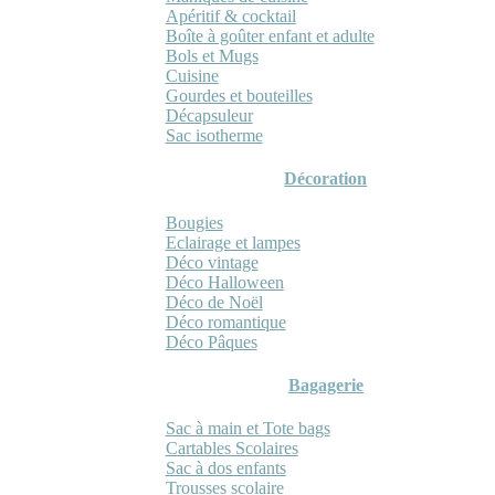
Apéritif & cocktail
Boîte à goûter enfant et adulte
Bols et Mugs
Cuisine
Gourdes et bouteilles
Décapsuleur
Sac isotherme
Décoration
Bougies
Eclairage et lampes
Déco vintage
Déco Halloween
Déco de Noël
Déco romantique
Déco Pâques
Bagagerie
Sac à main et Tote bags
Cartables Scolaires
Sac à dos enfants
Trousses scolaire