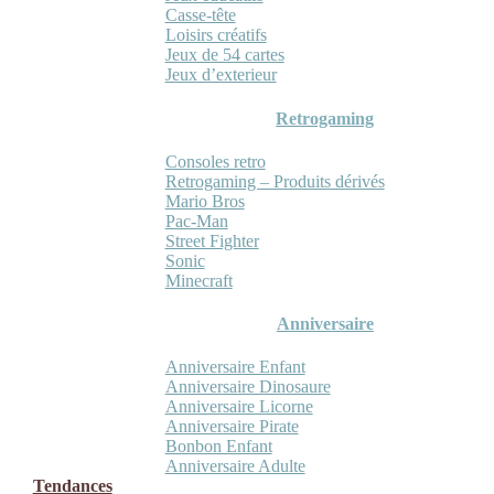
Casse-tête
Loisirs créatifs
Jeux de 54 cartes
Jeux d’exterieur
Retrogaming
Consoles retro
Retrogaming – Produits dérivés
Mario Bros
Pac-Man
Street Fighter
Sonic
Minecraft
Anniversaire
Anniversaire Enfant
Anniversaire Dinosaure
Anniversaire Licorne
Anniversaire Pirate
Bonbon Enfant
Anniversaire Adulte
Tendances