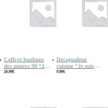
Coffret bonbons
Décapsuleur
des années 90 “Je
cuisine “Je suis
suis une prof de
26,90
€
une institutrice
9,90
€
danse qui déchire”
qui déchire”