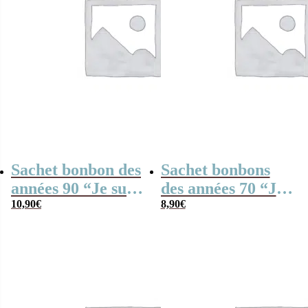
Sachet bonbon des
Sachet bonbons
années 90 “Je suis
des années 70 “Je
une prof de danse
10,90
€
suis une prof de
8,90
€
qui déchire”
danse qui déchire”