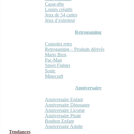
Casse-tête
Loisirs créatifs
Jeux de 54 cartes
Jeux d’exterieur
Retrogaming
Consoles retro
Retrogaming – Produits dérivés
Mario Bros
Pac-Man
Street Fighter
Sonic
Minecraft
Anniversaire
Anniversaire Enfant
Anniversaire Dinosaure
Anniversaire Licorne
Anniversaire Pirate
Bonbon Enfant
Anniversaire Adulte
Tendances