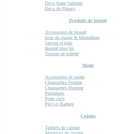
Deco Saint Valentin
Déco de Pâques
Produits de beauté
Accessoires de beauté
Soin du visage & Maquillage
Savons et bain
Beauté pour lui
Trousse de toilette
Mode
Accessoires de mode
Chaussettes Femme
Chaussettes Homme
Parapluies
Porte clefs
Pin’s et Badges
Cuisine
Tabliers de cuisine
Maniques de cuisine