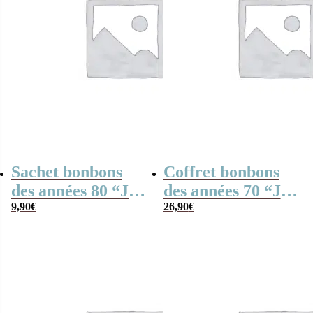
Sachet bonbons
Coffret bonbons
des années 80 “Je
des années 70 “Je
suis un entraîneur
9,90
€
suis une prof de
26,90
€
de foot qui
danse qui déchire”
déchire”