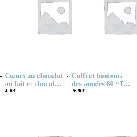
Cœurs au chocolat
Coffret bonbons
au lait et chocolat
des années 80 “Je
noir praliné x8
4,90
€
suis un prof de
26,90
€
“Je suis un prof de
tennis qui
judo qui déchire”
déchire”