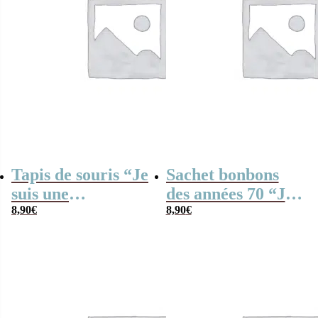
Tapis de souris “Je
Sachet bonbons
suis une
des années 70 “Je
institutrice qui
8,90
€
suis un entraîneur
8,90
€
déchire”
de foot qui
déchire”