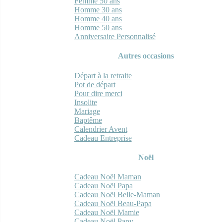
Femme 50 ans
Homme 30 ans
Homme 40 ans
Homme 50 ans
Anniversaire Personnalisé
Autres occasions
Départ à la retraite
Pot de départ
Pour dire merci
Insolite
Mariage
Baptême
Calendrier Avent
Cadeau Entreprise
Noël
Cadeau Noël Maman
Cadeau Noël Papa
Cadeau Noël Belle-Maman
Cadeau Noël Beau-Papa
Cadeau Noël Mamie
Cadeau Noël Papy