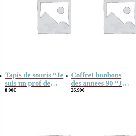
Tapis de souris “Je
Coffret bonbons
suis un prof de
des années 90 “Je
tennis qui
8,90
€
suis un prof de
26,90
€
déchire”
tennis qui
déchire”