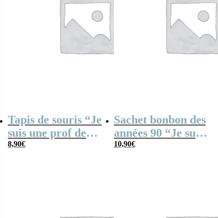
Tapis de souris “Je
Sachet bonbon des
suis une prof de
années 90 “Je suis
danse qui déchire”
8,90
€
un prof de tennis
10,90
€
qui déchire”