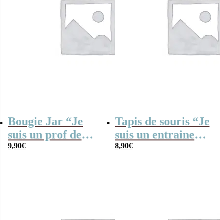
Bougie Jar “Je
Tapis de souris “Je
suis un prof de
suis un entraineur
tennis qui
9,90
€
de foot qui
8,90
€
déchire”
déchire”