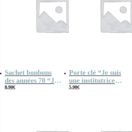
Sachet bonbons
Porte clé “Je suis
des années 70 “Je
une institutrice
suis un prof de
8,90
€
qui déchire”
5,90
€
tennis qui
déchire”