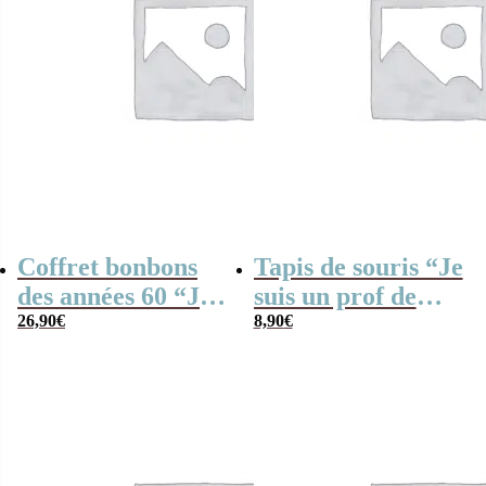
Coffret bonbons
Tapis de souris “Je
des années 60 “Je
suis un prof de
suis un entraîneur
26,90
€
judo qui déchire”
8,90
€
de foot qui
déchire”