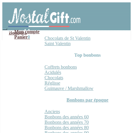
Aller
Aller
à
au
la
contenu
navigation
Mon compte
Bonbons
Panier
0
Chocolats de St Valentin
Saint Valentin
Top bonbons
Coffrets bonbons
Acidulés
Chocolats
Réglisse
Guimauve / Marshmallow
Bonbons par époque
Anciens
Bonbons des années 60
Bonbons des années 70
Bonbons des années 80
Bonbons des années 90