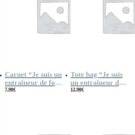
Carnet “Je suis un
Tote bag “Je suis
entraîneur de foot
un entraîneur de
qui déchire”
7,90
€
foot qui déchire”-
12,90
€
Cadeau fin
d’année scolaire