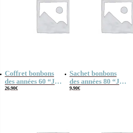
Coffret bonbons
Sachet bonbons
des années 60 “Je
des années 80 “Je
suis une prof de
26,90
€
suis un prof de
9,90
€
danse qui déchire”
tennis qui
déchire”