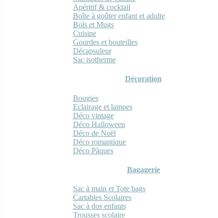
Apéritif & cocktail
Boîte à goûter enfant et adulte
Bols et Mugs
Cuisine
Gourdes et bouteilles
Décapsuleur
Sac isotherme
Décoration
Bougies
Eclairage et lampes
Déco vintage
Déco Halloween
Déco de Noël
Déco romantique
Déco Pâques
Bagagerie
Sac à main et Tote bags
Cartables Scolaires
Sac à dos enfants
Trousses scolaire