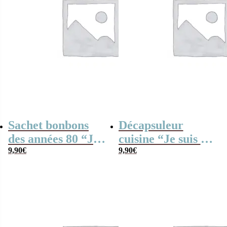
Sachet bonbons
Décapsuleur
des années 80 “Je
cuisine “Je suis un
suis une prof de
9,90
€
prof de tennis qui
9,90
€
danse qui déchire”
déchire”