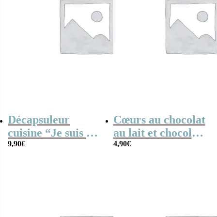
Décapsuleur
Cœurs au chocolat
cuisine “Je suis un
au lait et chocolat
entraîneur de foot
9,90
€
noir praliné x8
4,90
€
qui déchire”
“Je suis un prof de
tennis qui
déchire”