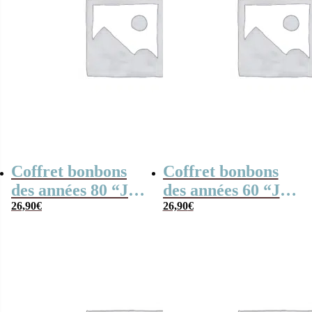
Coffret bonbons
Coffret bonbons
des années 80 “Je
des années 60 “Je
suis un entraîneur
26,90
€
suis un prof de
26,90
€
de foot qui
tennis qui
déchire”
déchire”