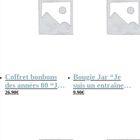
Coffret bonbons
Bougie Jar “Je
des années 80 “Je
suis un entraîneur
suis une prof de
26,90
€
de foot qui
9,90
€
danse qui déchire”
déchire”