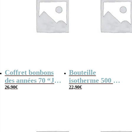
Coffret bonbons
Bouteille
des années 70 “Je
isotherme 500 ml
suis un entraîneur
26,90
€
“Je suis une
22,90
€
de foot qui
institutrice qui
déchire”
déchire”