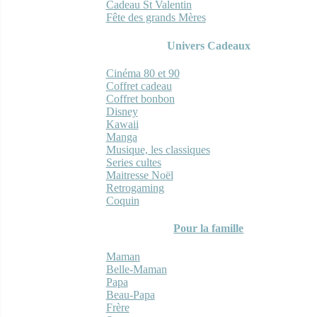
Cadeau St Valentin
Fête des grands Mères
Univers Cadeaux
Cinéma 80 et 90
Coffret cadeau
Coffret bonbon
Disney
Kawaii
Manga
Musique, les classiques
Series cultes
Maitresse Noël
Retrogaming
Coquin
Pour la famille
Maman
Belle-Maman
Papa
Beau-Papa
Frère