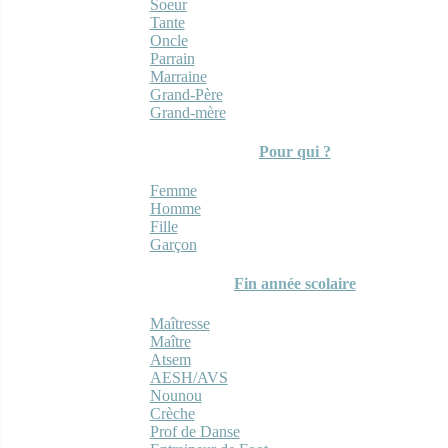
Soeur
Tante
Oncle
Parrain
Marraine
Grand-Père
Grand-mère
Pour qui ?
Femme
Homme
Fille
Garçon
Fin année scolaire
Maîtresse
Maître
Atsem
AESH/AVS
Nounou
Crèche
Prof de Danse