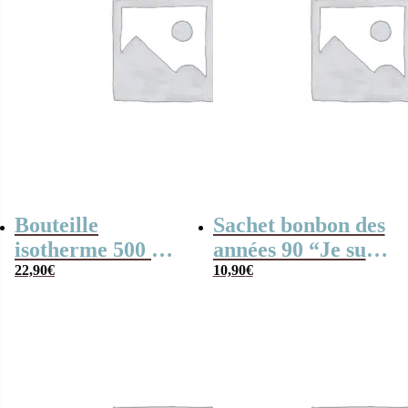
Bouteille
Sachet bonbon des
isotherme 500 ml
années 90 “Je suis
“Je suis un
22,90
€
un entraîneur de
10,90
€
entraîneur de foot
foot qui déchire”
qui déchire”