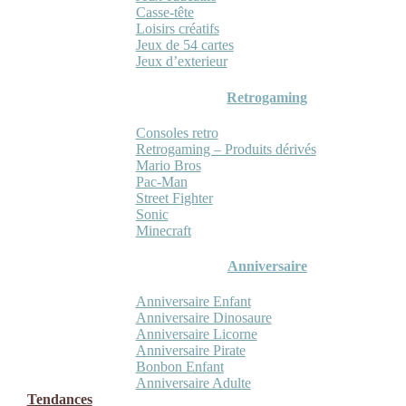
Casse-tête
Loisirs créatifs
Jeux de 54 cartes
Jeux d’exterieur
Retrogaming
Consoles retro
Retrogaming – Produits dérivés
Mario Bros
Pac-Man
Street Fighter
Sonic
Minecraft
Anniversaire
Anniversaire Enfant
Anniversaire Dinosaure
Anniversaire Licorne
Anniversaire Pirate
Bonbon Enfant
Anniversaire Adulte
Tendances