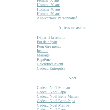
Femme 50 ans
Homme 30 ans
Homme 40 ans
Homme 50 ans
Anniversaire Personnalisé
Autres occasions
Départ à la retraite
Pot de départ
Pour dire merci
Insolite
Mariage
Baptême
Calendrier Avent
Cadeau Entreprise
Noël
Cadeau Noël Maman
Cadeau Noël Papa
Cadeau Noël Belle-Maman
Cadeau Noël Beau-Papa
Cadeau Noël Mamie
Cadeau Noël Papy