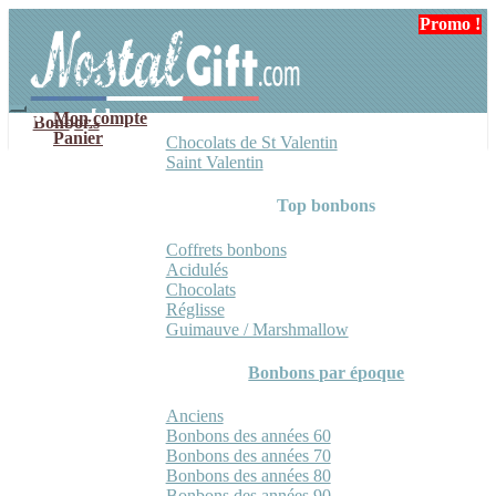
Aller
Aller
Promo !
Promo !
Promo !
à
au
la
contenu
navigation
Mon compte
Bonbons
Panier
Chocolats de St Valentin
Saint Valentin
Top bonbons
Coffrets bonbons
Acidulés
Chocolats
Réglisse
Guimauve / Marshmallow
Bonbons par époque
Anciens
Bonbons des années 60
Bonbons des années 70
Bonbons des années 80
Bonbons des années 90