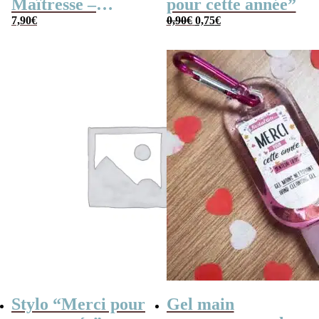
Maîtresse –
pour cette année”
Le
Le
Cahier de
7,90
€
0,90
€
0,75
€
prix
prix
initial
actuel
vacances rétro
était :
est :
0,90€.
0,75€.
Stylo “Merci pour
Gel main