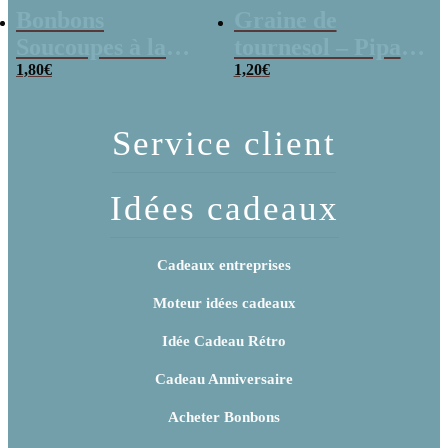
Bonbons
Graine de
Soucoupes à la
tournesol – Pipas
poudre (x20)
1,80
€
x 3
1,20
€
Service client
Idées cadeaux
Cadeaux entreprises
Moteur idées cadeaux
Idée Cadeau Rétro
Cadeau Anniversaire
Acheter Bonbons