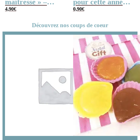
maîtresse » –
pour cette année ”
Cadeau maîtresse
4,90
€
– Collection
0,90
€
– Collection
florale
Découvrez nos coups de coeur
florale