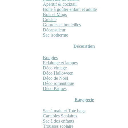
Apéritif & cocktail
Boîte à goûter enfant et adulte
Bols et Mugs
Cuisine
Gourdes et bouteilles
Décapsuleur
Sac isotherme
Décoration
Bougies
Eclairage et lampes
Déco vintage
Déco Halloween
Déco de Noël
Déco romantique
Déco Pâques
Bagagerie
Sac à main et Tote bags
Cartables Scolaires
Sac à dos enfants
Trousses scolaire