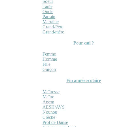
Soeur
Tante
Oncle
Parrain
Marraine
Grand-Père
Grand-mère
Pour qui ?
Femme
Homme
Fille
Garçon
Fin année scolaire
Maîtresse
Maître
Atsem
AESH/AVS
Nounou
Crèche
Prof de Danse