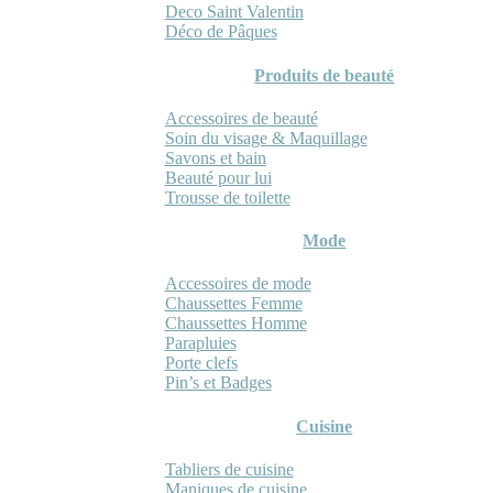
Deco Saint Valentin
Déco de Pâques
Produits de beauté
Accessoires de beauté
Soin du visage & Maquillage
Savons et bain
Beauté pour lui
Trousse de toilette
Mode
Accessoires de mode
Chaussettes Femme
Chaussettes Homme
Parapluies
Porte clefs
Pin’s et Badges
Cuisine
Tabliers de cuisine
Maniques de cuisine