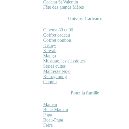
Cadeau St Valentin
Fête des grands Mères
Univers Cadeaux
Cinéma 80 et 90
Coffret cadeau
Coffret bonbon
Disney
Kawaii
Manga
Musique, les classiques
Series cultes
Maitresse Noël
Retrogaming
Coquin
Pour la famille
Maman
Belle-Maman
Papa
Beau-Papa
Frère