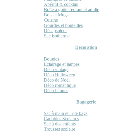
Apéritif & cocktail
Boîte à goûter enfant et adulte
Bols et Mugs
Cuisine
Gourdes et bouteilles
Décapsuleur
Sac isotherme
Décoration
Bougies
Eclairage et lampes
Déco vintage
Déco Halloween
Déco de Noël
Déco romantique
Déco Pâques
Bagagerie
Sac à main et Tote bags
Cartables Scolaires
Sac à dos enfants
Trousses scolaire