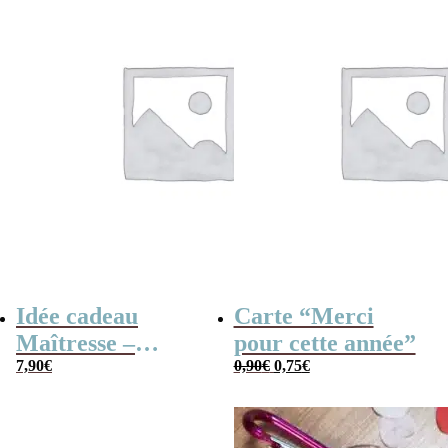
Idée cadeau
Carte “Merci
Maîtresse –
pour cette année”
Le
Le
Cahier de
7,90
€
0,90
€
0,75
€
prix
prix
initial
actuel
vacances rétro
était :
est :
0,90€.
0,75€.