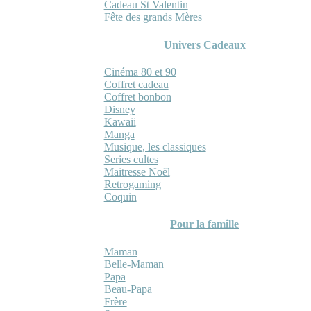
Cadeau St Valentin
Fête des grands Mères
Univers Cadeaux
Cinéma 80 et 90
Coffret cadeau
Coffret bonbon
Disney
Kawaii
Manga
Musique, les classiques
Series cultes
Maitresse Noël
Retrogaming
Coquin
Pour la famille
Maman
Belle-Maman
Papa
Beau-Papa
Frère