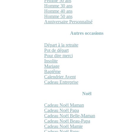
Femme 50 ans
Homme 30 ans
Homme 40 ans
Homme 50 ans
Anniversaire Personnalisé
Autres occasions
Départ à la retraite
Pot de départ
Pour dire merci
Insolite
Mariage
Baptême
Calendrier Avent
Cadeau Entreprise
Noël
Cadeau Noël Maman
Cadeau Noël Papa
Cadeau Noël Belle-Maman
Cadeau Noël Beau-Papa
Cadeau Noël Mamie
Cadeau Noël Papy