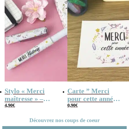
Stylo « Merci
Carte ” Merci
maîtresse » –
pour cette année ”
Cadeau maîtresse
4,90
€
– Collection
0,90
€
– Collection
florale
Découvrez nos coups de coeur
florale