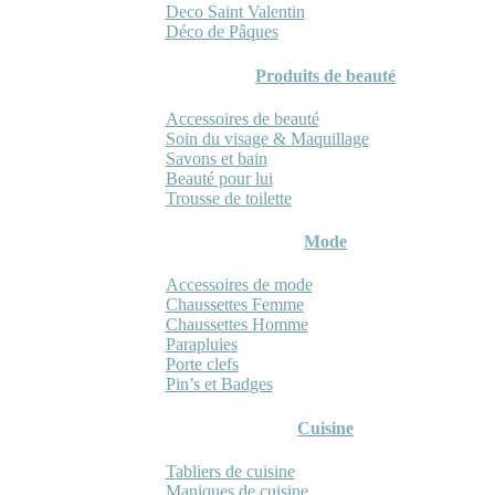
Deco Saint Valentin
Déco de Pâques
Produits de beauté
Accessoires de beauté
Soin du visage & Maquillage
Savons et bain
Beauté pour lui
Trousse de toilette
Mode
Accessoires de mode
Chaussettes Femme
Chaussettes Homme
Parapluies
Porte clefs
Pin’s et Badges
Cuisine
Tabliers de cuisine
Maniques de cuisine