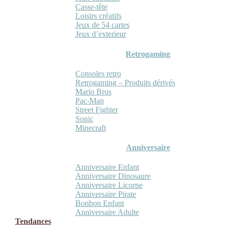
Casse-tête
Loisirs créatifs
Jeux de 54 cartes
Jeux d’exterieur
Retrogaming
Consoles retro
Retrogaming – Produits dérivés
Mario Bros
Pac-Man
Street Fighter
Sonic
Minecraft
Anniversaire
Anniversaire Enfant
Anniversaire Dinosaure
Anniversaire Licorne
Anniversaire Pirate
Bonbon Enfant
Anniversaire Adulte
Tendances