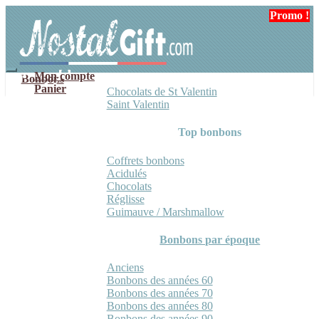
Aller
Aller
Promo !
Promo !
Promo !
à
au
la
contenu
navigation
Mon compte
Bonbons
Panier
Chocolats de St Valentin
Saint Valentin
Top bonbons
Coffrets bonbons
Acidulés
Chocolats
Réglisse
Guimauve / Marshmallow
Bonbons par époque
Anciens
Bonbons des années 60
Bonbons des années 70
Bonbons des années 80
Bonbons des années 90