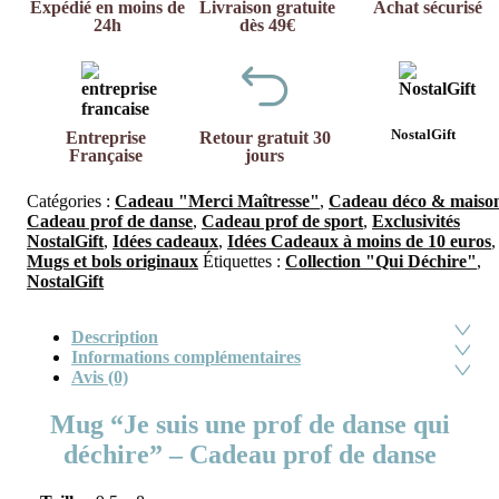
Expédié en moins de
Livraison gratuite
Achat sécurisé
24h
dès 49€
NostalGift
Entreprise
Retour gratuit 30
Française
jours
Catégories :
Cadeau "Merci Maîtresse"
,
Cadeau déco & maiso
Cadeau prof de danse
,
Cadeau prof de sport
,
Exclusivités
NostalGift
,
Idées cadeaux
,
Idées Cadeaux à moins de 10 euros
,
Mugs et bols originaux
Étiquettes :
Collection "Qui Déchire"
,
NostalGift
Description
Informations complémentaires
Avis (0)
Mug “Je suis une prof de danse qui
déchire” – Cadeau prof de danse