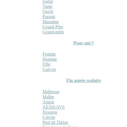
Soeur
Tante
Oncle
Parrain
Marraine
Grand-Père
Grand-mère
Pour qui ?
Femme
Homme
Fille
Garçon
Fin année scolaire
Maîtresse
Maître
Atsem
AESH/AVS
Nounou
Crèche
Prof de Danse