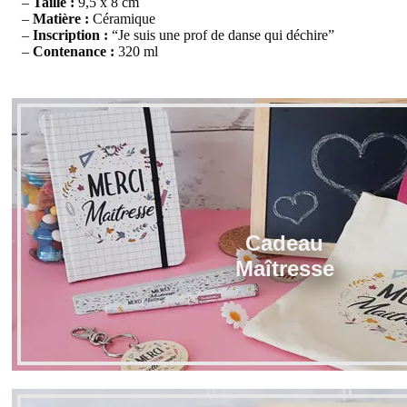
–
Taille :
9,5 x 8 cm
–
Matière :
Céramique
–
Inscription :
“Je suis une prof de danse qui déchire”
–
Contenance :
320 ml
Cadeau
Maîtresse