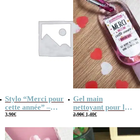
Stylo “Merci pour
Gel main
cette année” –
nettoyant pour les
Le
Le
Cadeau maîtresse
3,90
€
mains – Idée
2,90
€
1,40
€
prix
prix
initial
actuel
cadeau Maitresse,
était :
est :
2,90€.
1,40€.
Nounou, Atsem