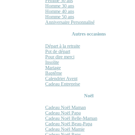
Femme 50 ans
Homme 30 ans
Homme 40 ans
Homme 50 ans
Anniversaire Personnalisé
Autres occasions
Départ à la retraite
Pot de départ
Pour dire merci
Insolite
Mariage
Baptême
Calendrier Avent
Cadeau Entreprise
Noël
Cadeau Noël Maman
Cadeau Noël Papa
Cadeau Noël Belle-Maman
Cadeau Noël Beau-Papa
Cadeau Noël Mamie
Cadeau Noël Papy