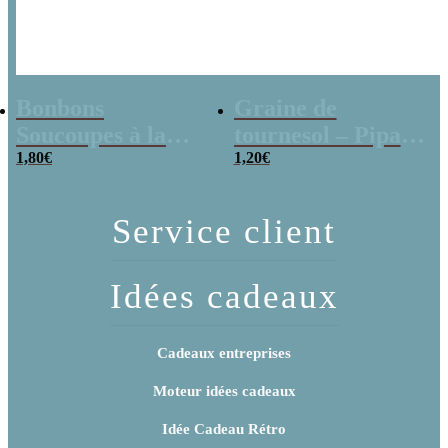
Bonbons
Graine de
Soucoupes à la
tournesol – Pipas
poudre (x20)
1,80
€
x 3
1,20
€
Service client
Idées cadeaux
Cadeaux entreprises
Moteur idées cadeaux
Idée Cadeau Rétro