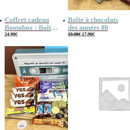
Coffret cadeau
Boîte à chocolats
Boombox : Boîte
des années 80
Le
Le
bonbons des
24,90
€
19,90
€
17,90
€
prix
prix
initial
actuel
années 80 –
était :
est :
19,90€.
17,90€.
Coffret bonbon