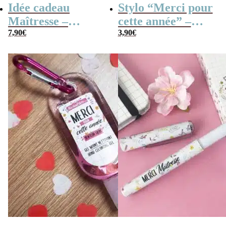
Idée cadeau
Stylo “Merci pour
Maîtresse –
cette année” –
Cahier de
7,90
€
Cadeau maîtresse
3,90
€
vacances rétro