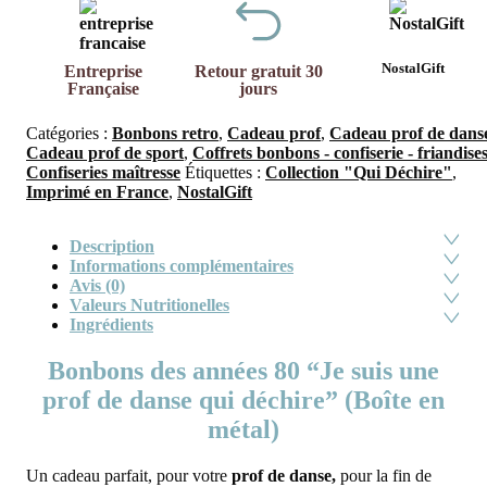
NostalGift
Entreprise
Retour gratuit 30
Française
jours
Catégories :
Bonbons retro
,
Cadeau prof
,
Cadeau prof de dans
Cadeau prof de sport
,
Coffrets bonbons - confiserie - friandise
Confiseries maîtresse
Étiquettes :
Collection "Qui Déchire"
,
Imprimé en France
,
NostalGift
Description
Informations complémentaires
Avis (0)
Valeurs Nutritionelles
Ingrédients
Bonbons des années 80 “Je suis une
prof de danse qui déchire” (Boîte en
métal)
Un cadeau parfait, pour votre
prof de
danse,
pour la fin de