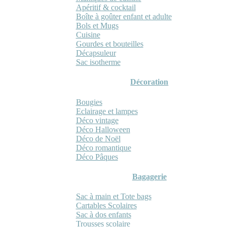
Apéritif & cocktail
Boîte à goûter enfant et adulte
Bols et Mugs
Cuisine
Gourdes et bouteilles
Décapsuleur
Sac isotherme
Décoration
Bougies
Eclairage et lampes
Déco vintage
Déco Halloween
Déco de Noël
Déco romantique
Déco Pâques
Bagagerie
Sac à main et Tote bags
Cartables Scolaires
Sac à dos enfants
Trousses scolaire