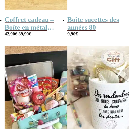
Coffret cadeau –
Boîte sucettes des
Boîte en métal
années 80
Le
Le
cassette –
42,90
€
39,90
€
9,90
€
prix
prix
initial
actuel
Chocolats des
était :
est :
42,90€.
39,90€.
années 80 – grand
coffret chocolat
original