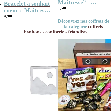
Maîtresse” –
Bracelet à souhait
Cadeau maîtresse
1,50
€
coeur « Maîtresse
– Collection
en or »
4,90
€
Découvrez nos coffrets de
florale
la catégorie
coffrets
bonbons - confiserie - friandises