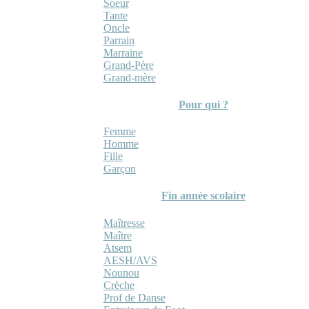
Soeur
Tante
Oncle
Parrain
Marraine
Grand-Père
Grand-mère
Pour qui ?
Femme
Homme
Fille
Garçon
Fin année scolaire
Maîtresse
Maître
Atsem
AESH/AVS
Nounou
Crèche
Prof de Danse