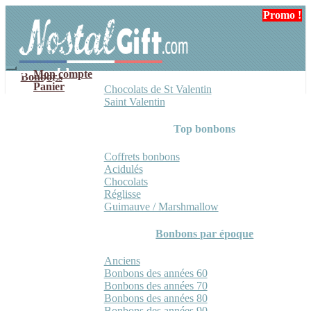
Aller
Aller
Promo !
Promo !
Promo !
Promo !
à
au
la
contenu
navigation
Mon compte
Bonbons
Panier
Chocolats de St Valentin
Saint Valentin
Top bonbons
Coffrets bonbons
Acidulés
Chocolats
Réglisse
Guimauve / Marshmallow
Bonbons par époque
Anciens
Bonbons des années 60
Bonbons des années 70
Bonbons des années 80
Bonbons des années 90