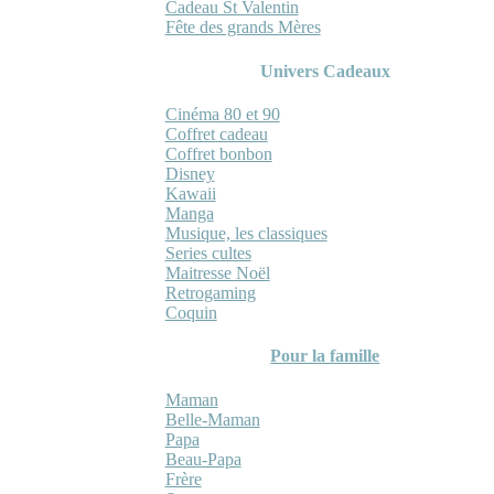
Cadeau St Valentin
Fête des grands Mères
Univers Cadeaux
Cinéma 80 et 90
Coffret cadeau
Coffret bonbon
Disney
Kawaii
Manga
Musique, les classiques
Series cultes
Maitresse Noël
Retrogaming
Coquin
Pour la famille
Maman
Belle-Maman
Papa
Beau-Papa
Frère