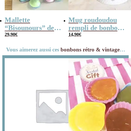
Mallette
Mug roudoudou
“Bisounours” des
rempli de bonbons
années 80 remplie
29,90
€
rétro
14,90
€
de bonbons
Vous aimerez aussi ces
bonbons rétro & vintage
…