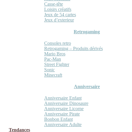
Casse-tête
Loisirs créatifs
Jeux de 54 cartes
Jeux d’exterieur
Retrogaming
Consoles retro
Retrogaming – Produits dérivés
Mario Bros
Pac-Man
Street Fighter
Sonic
Minecraft
Anniversaire
Anniversaire Enfant
Anniversaire Dinosaure
Anniversaire Licorne
Anniversaire Pirate
Bonbon Enfant
Anniversaire Adulte
Tendances