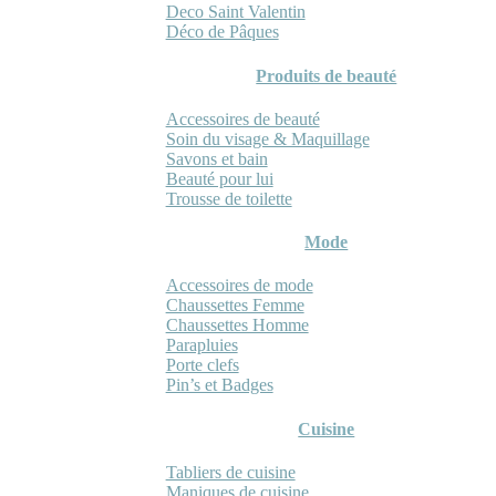
Deco Saint Valentin
Déco de Pâques
Produits de beauté
Accessoires de beauté
Soin du visage & Maquillage
Savons et bain
Beauté pour lui
Trousse de toilette
Mode
Accessoires de mode
Chaussettes Femme
Chaussettes Homme
Parapluies
Porte clefs
Pin’s et Badges
Cuisine
Tabliers de cuisine
Maniques de cuisine