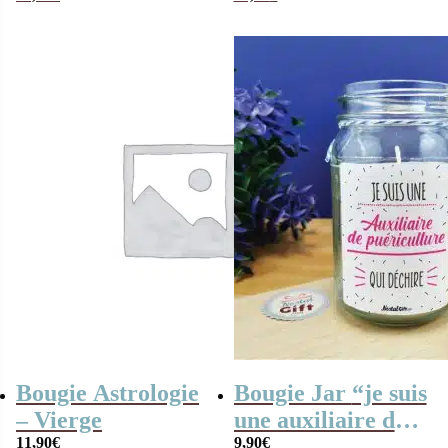
bougie”
Bougie Astrologie
Bougie Jar “je suis
– Vierge
une auxiliaire de
11,90
€
puériculture qui
9,90
€