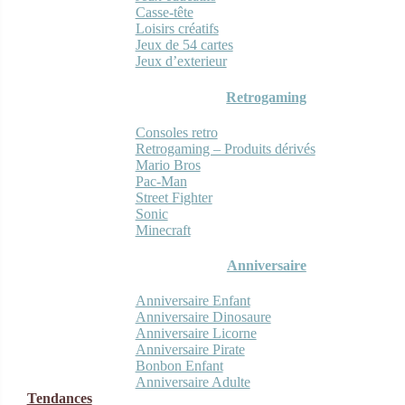
Casse-tête
Loisirs créatifs
Jeux de 54 cartes
Jeux d’exterieur
Retrogaming
Consoles retro
Retrogaming – Produits dérivés
Mario Bros
Pac-Man
Street Fighter
Sonic
Minecraft
Anniversaire
Anniversaire Enfant
Anniversaire Dinosaure
Anniversaire Licorne
Anniversaire Pirate
Bonbon Enfant
Anniversaire Adulte
Tendances