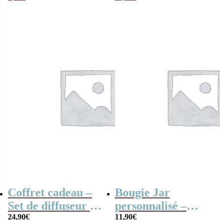
anniversaire” –
Années 80 –
Cadeau
anniversaire
Coffret cadeau –
Bougie Jar
Set de diffuseur de
personnalisé –
parfum + Bougie –
24,90
€
“Joyeux
11,90
€