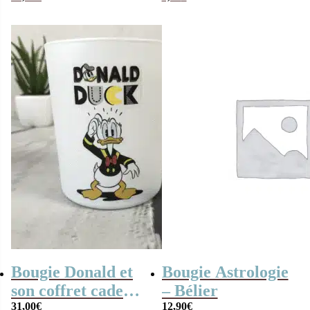
parfum + Bougie –
d’amour pour toi
“ma Mamie
“- Senteur Rose
d’amour”
Bougie Donald et
Bougie Astrologie
son coffret cadeau
– Bélier
– Parfum herbe
31,00
€
12,90
€