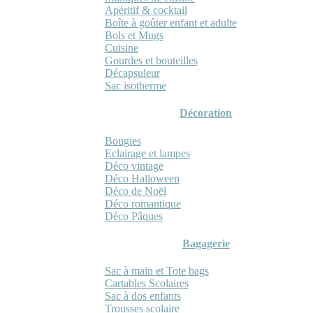
Apéritif & cocktail
Boîte à goûter enfant et adulte
Bols et Mugs
Cuisine
Gourdes et bouteilles
Décapsuleur
Sac isotherme
Décoration
Bougies
Eclairage et lampes
Déco vintage
Déco Halloween
Déco de Noël
Déco romantique
Déco Pâques
Bagagerie
Sac à main et Tote bags
Cartables Scolaires
Sac à dos enfants
Trousses scolaire