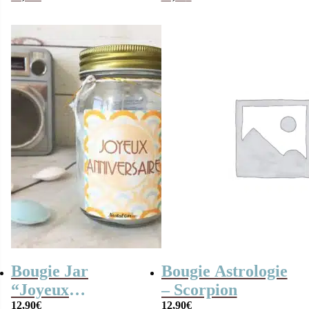
anniversaire
Papa”
Bougie Jar
Bougie Astrologie
“Joyeux
– Scorpion
anniversaire” –
12,90
€
12,90
€