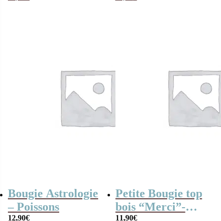
Bougie Astrologie
Petite Bougie top
– Poissons
bois “Merci”-
12,90
€
collection Arc-en-
11,90
€