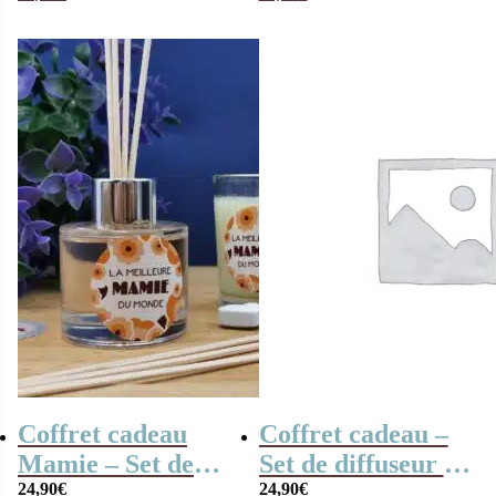
“Ohana signifie
anniversaire”
famille”
Papa moustache
Coffret cadeau
Coffret cadeau –
Mamie – Set de
Set de diffuseur de
diffuseur de
24,90
€
parfum + Bougie –
24,90
€