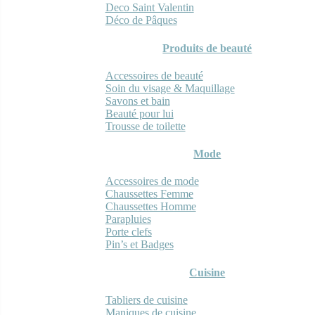
Deco Saint Valentin
Déco de Pâques
Produits de beauté
Accessoires de beauté
Soin du visage & Maquillage
Savons et bain
Beauté pour lui
Trousse de toilette
Mode
Accessoires de mode
Chaussettes Femme
Chaussettes Homme
Parapluies
Porte clefs
Pin’s et Badges
Cuisine
Tabliers de cuisine
Maniques de cuisine