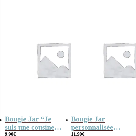
“Merci nounou”
arc-en-ciel
Bougie Jar “Je
Bougie Jar
suis une cousine
personnalisée
qui déchire”
9,90
€
“Joyeux
11,90
€