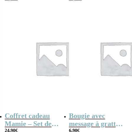
anniversaire” –
Années 70 –
Cadeau
anniversaire
Coffret cadeau
Bougie avec
Mamie – Set de
message à gratter
diffuseur de
24,90
€
” Je brûle
6,90
€