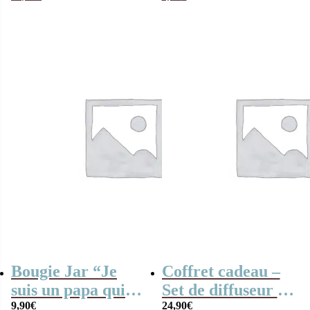
l’amour que j’ai
pour toi”
Bougie Jar “Je
Coffret cadeau –
suis un papa qui
Set de diffuseur de
déchire”
9,90
€
parfum + Bougie –
24,90
€