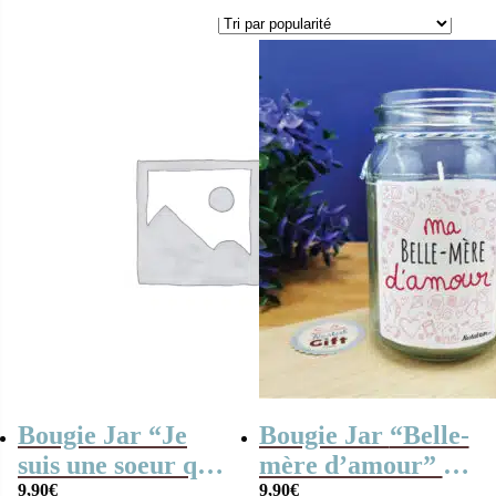
Bougie Jar “Je
Bougie Jar “Belle-
suis une soeur qui
mère d’amour” de
déchire” – Fleur
9,90
€
la collection
9,90
€