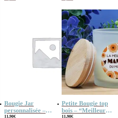
Années 80 –
Cadeau
anniversaire
Bougie Jar
Petite Bougie top
personnalisée –
bois – “Meilleure
Halloween
11,90
€
mamie du Monde”
11,90
€