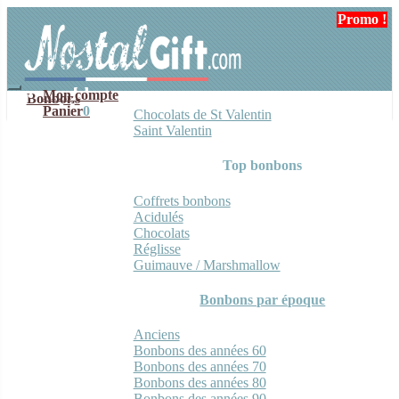
Aller
Aller
Promo !
à
au
la
contenu
navigation
Mon compte
Bonbons
Panier
0
Chocolats de St Valentin
Saint Valentin
Top bonbons
Coffrets bonbons
Acidulés
Chocolats
Réglisse
Guimauve / Marshmallow
Bonbons par époque
Anciens
Bonbons des années 60
Bonbons des années 70
Bonbons des années 80
Bonbons des années 90