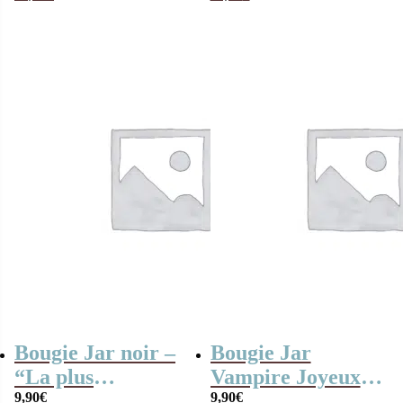
parfum + Bougie –
“Merci” arc-en-
“Meilleure mamie
ciel
du monde”
Bougie Jar noir –
Bougie Jar
“La plus
Vampire Joyeux
merveilleuse des
9,90
€
Halloween
9,90
€