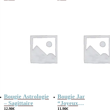
déchire” – cadeau
crèche
Bougie Astrologie
Bougie Jar
– Sagittaire
“Joyeux
12,90
€
anniversaire” –
11,90
€