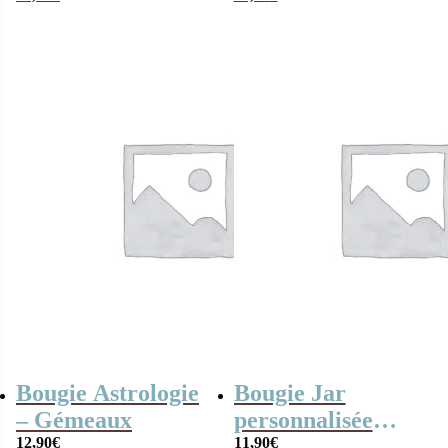
coupée
Bougie Astrologie
Bougie Jar
– Gémeaux
personnalisée
12,90
€
“Joyeux
11,90
€