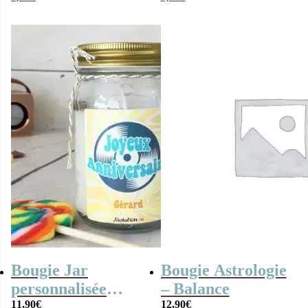
de coton
“D’amour”
Bougie Jar
Bougie Astrologie
personnalisée
– Balance
“Joyeux
11,90
€
12,90
€