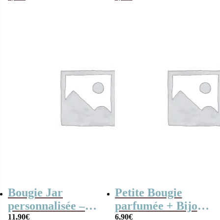
qui déchire” –
Cadeau Belle
mère
Bougie Jar
Petite Bougie
personnalisée –
parfumée + Bijoux
Meilleur parrain
11,90
€
surprise “Tout
6,90
€