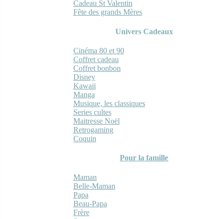
Cadeau St Valentin
Fête des grands Mères
Univers Cadeaux
Cinéma 80 et 90
Coffret cadeau
Coffret bonbon
Disney
Kawaii
Manga
Musique, les classiques
Series cultes
Maitresse Noël
Retrogaming
Coquin
Pour la famille
Maman
Belle-Maman
Papa
Beau-Papa
Frère