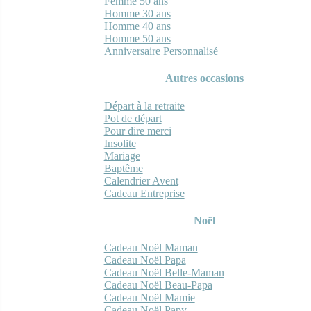
Femme 50 ans
Homme 30 ans
Homme 40 ans
Homme 50 ans
Anniversaire Personnalisé
Autres occasions
Départ à la retraite
Pot de départ
Pour dire merci
Insolite
Mariage
Baptême
Calendrier Avent
Cadeau Entreprise
Noël
Cadeau Noël Maman
Cadeau Noël Papa
Cadeau Noël Belle-Maman
Cadeau Noël Beau-Papa
Cadeau Noël Mamie
Cadeau Noël Papy