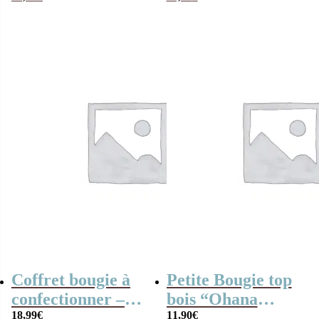
Années 60 –
Cadeau
anniversaire
Coffret bougie à
Petite Bougie top
confectionner –
bois “Ohana
“je fabrique ma
18,99
€
signifie la famille”
11,90
€