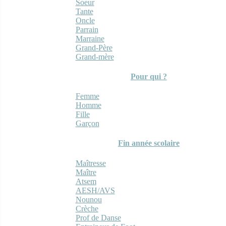
Soeur
Tante
Oncle
Parrain
Marraine
Grand-Père
Grand-mère
Pour qui ?
Femme
Homme
Fille
Garçon
Fin année scolaire
Maîtresse
Maître
Atsem
AESH/AVS
Nounou
Crèche
Prof de Danse