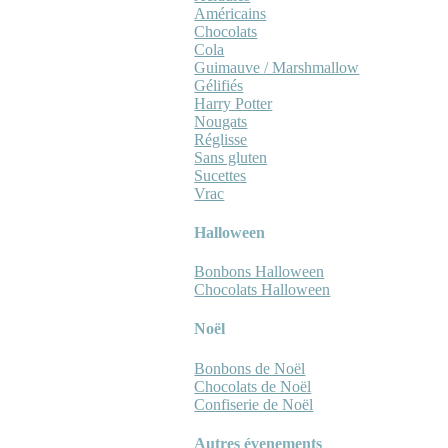
Américains
Chocolats
Cola
Guimauve / Marshmallow
Gélifiés
Harry Potter
Nougats
Réglisse
Sans gluten
Sucettes
Vrac
Halloween
Bonbons Halloween
Chocolats Halloween
Noël
Bonbons de Noël
Chocolats de Noël
Confiserie de Noël
Autres évenements