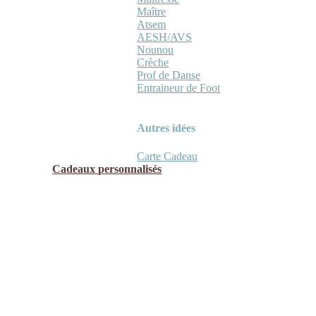
Maître
Atsem
AESH/AVS
Nounou
Crèche
Prof de Danse
Entraineur de Foot
Autres idées
Carte Cadeau
Cadeaux personnalisés