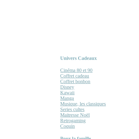
Univers Cadeaux
Cinéma 80 et 90
Coffret cadeau
Coffret bonbon
Disney
Kawaii
Manga
Musique, les classiques
Series cultes
Maitresse Noël
Retrogaming
Coquin
Pour la famille