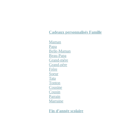
Cadeaux personnalisés Famille
Maman
Papa
Belle-Maman
Beau-Papa
Grand-mère
Grand-père
Frère
Soeur
Tata
Tonton
Cousine
Cousin
Parrain
Marraine
Fin d’année scolaire