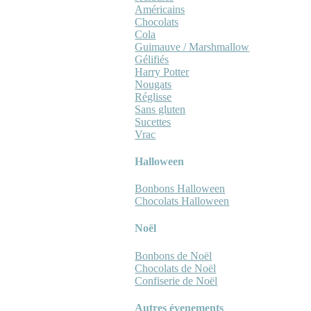
Américains
Chocolats
Cola
Guimauve / Marshmallow
Gélifiés
Harry Potter
Nougats
Réglisse
Sans gluten
Sucettes
Vrac
Halloween
Bonbons Halloween
Chocolats Halloween
Noël
Bonbons de Noël
Chocolats de Noël
Confiserie de Noël
Autres évenements