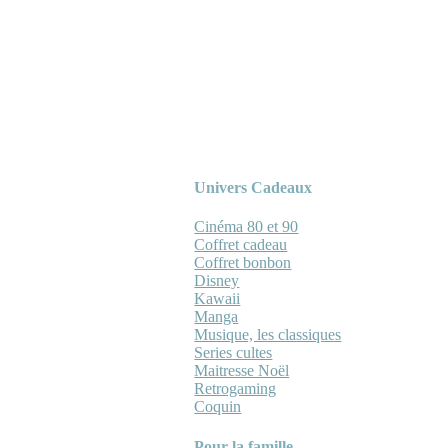
Univers Cadeaux
Cinéma 80 et 90
Coffret cadeau
Coffret bonbon
Disney
Kawaii
Manga
Musique, les classiques
Series cultes
Maitresse Noël
Retrogaming
Coquin
Pour la famille