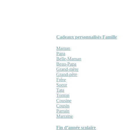
Cadeaux personnalisés Famille
Maman
Papa
Belle-Maman
Beau-Papa
Grand-mère
Grand-père
Frère
Soeur
Tata
Tonton
Cousine
Cousin
Parrain
Marraine
Fin d’année scolaire