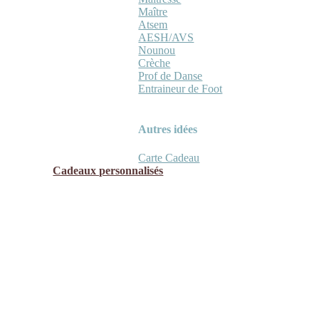
Maître
Atsem
AESH/AVS
Nounou
Crèche
Prof de Danse
Entraineur de Foot
Autres idées
Carte Cadeau
Cadeaux personnalisés