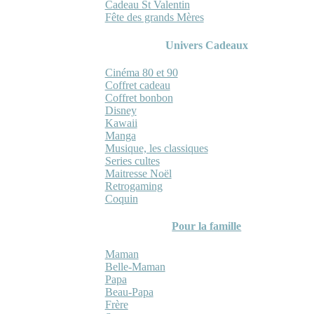
Cadeau St Valentin
Fête des grands Mères
Univers Cadeaux
Cinéma 80 et 90
Coffret cadeau
Coffret bonbon
Disney
Kawaii
Manga
Musique, les classiques
Series cultes
Maitresse Noël
Retrogaming
Coquin
Pour la famille
Maman
Belle-Maman
Papa
Beau-Papa
Frère