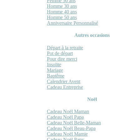
Femme 50 ans
Homme 30 ans
Homme 40 ans
Homme 50 ans
Anniversaire Personnalisé
Autres occasions
Départ à la retraite
Pot de départ
Pour dire merci
Insolite
Mariage
Baptême
Calendrier Avent
Cadeau Entreprise
Noël
Cadeau Noël Maman
Cadeau Noël Papa
Cadeau Noël Belle-Maman
Cadeau Noël Beau-Papa
Cadeau Noël Mamie
Cadeau Noël Papy