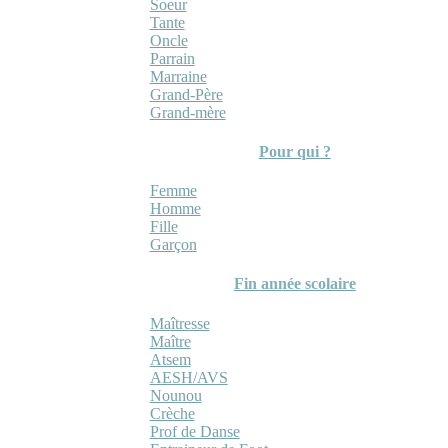
Soeur
Tante
Oncle
Parrain
Marraine
Grand-Père
Grand-mère
Pour qui ?
Femme
Homme
Fille
Garçon
Fin année scolaire
Maîtresse
Maître
Atsem
AESH/AVS
Nounou
Crèche
Prof de Danse