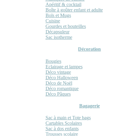
Apéritif & cocktail
Boîte à goûter enfant et adulte
Bols et Mugs
Cuisine
Gourdes et bouteilles
Décapsuleur
Sac isotherme
Décoration
Bougies
Eclairage et lampes
Déco vintage
Déco Halloween
Déco de Noël
Déco romantique
Déco Pâques
Bagagerie
Sac à main et Tote bags
Cartables Scolaires
Sac à dos enfants
Trousses scolaire