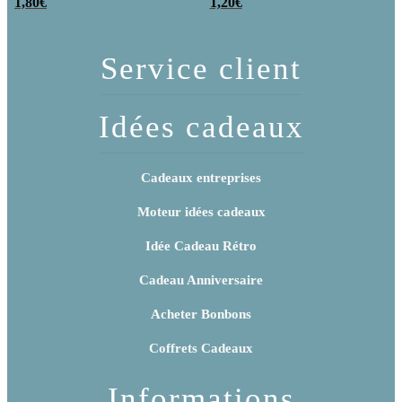
poudre (x20)
1,80
€
x 3
1,20
€
Service client
Idées cadeaux
Cadeaux entreprises
Moteur idées cadeaux
Idée Cadeau Rétro
Cadeau Anniversaire
Acheter Bonbons
Coffrets Cadeaux
Informations