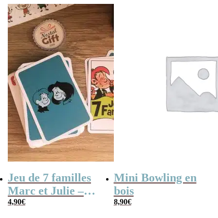
Jeu de 7 familles
Mini Bowling en
Marc et Julie –
bois
Les meilleures
4,90
€
8,90
€
aventures