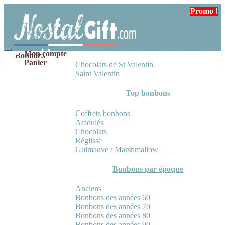
Aller
Aller
Promo !
Promo !
Promo !
à
au
la
contenu
navigation
Mon compte
Bonbons
Panier
Chocolats de St Valentin
Saint Valentin
Top bonbons
Coffrets bonbons
Acidulés
Chocolats
Réglisse
Guimauve / Marshmallow
Bonbons par époque
Anciens
Bonbons des années 60
Bonbons des années 70
Bonbons des années 80
Bonbons des années 90