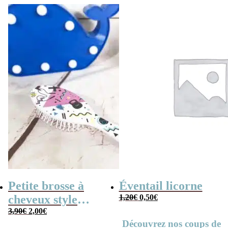
Petite brosse à
Éventail licorne
Le
Le
cheveux style
1,20
€
0,50
€
prix
prix
initial
actuel
Le
Le
années 80
3,90
€
2,00
€
était :
est :
prix
prix
1,20€.
0,50€.
initial
actuel
Découvrez nos coups de
était :
est :