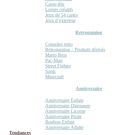
Casse-tête
Loisirs créatifs
Jeux de 54 cartes
Jeux d’exterieur
Retrogaming
Consoles retro
Retrogaming – Produits dérivés
Mario Bros
Pac-Man
Street Fighter
Sonic
Minecraft
Anniversaire
Anniversaire Enfant
Anniversaire Dinosaure
Anniversaire Licorne
Anniversaire Pirate
Bonbon Enfant
Anniversaire Adulte
Tendances