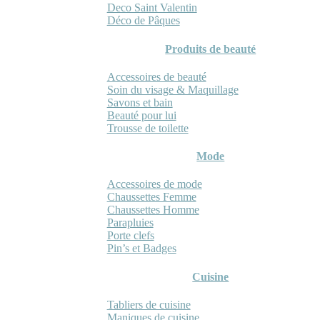
Deco Saint Valentin
Déco de Pâques
Produits de beauté
Accessoires de beauté
Soin du visage & Maquillage
Savons et bain
Beauté pour lui
Trousse de toilette
Mode
Accessoires de mode
Chaussettes Femme
Chaussettes Homme
Parapluies
Porte clefs
Pin’s et Badges
Cuisine
Tabliers de cuisine
Maniques de cuisine