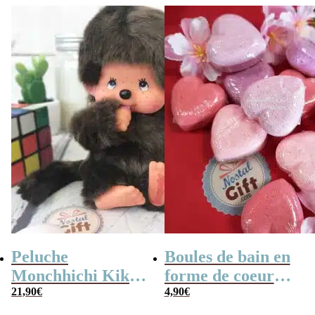
Peluche
Boules de bain en
Monchhichi Kiki
forme de coeur
l’original (20 cm)
21,90
€
x10
4,90
€