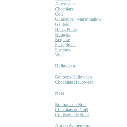
Américains
Chocolats
Cola
Guimauve / Marshmallow
Gélifiés
Harry Potter
Nougats
Réglisse
Sans gluten
Sucettes
Vrac
Halloween
Bonbons Halloween
Chocolats Halloween
Noël
Bonbons de Noël
Chocolats de Noël
Confiserie de Noël
Autres évenements