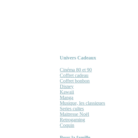
Univers Cadeaux
Cinéma 80 et 90
Coffret cadeau
Coffret bonbon
Disney
Kawaii
Manga
Musique, les classiques
Series cultes
Maitresse Noël
Retrogaming
Coquin
Pour la famille