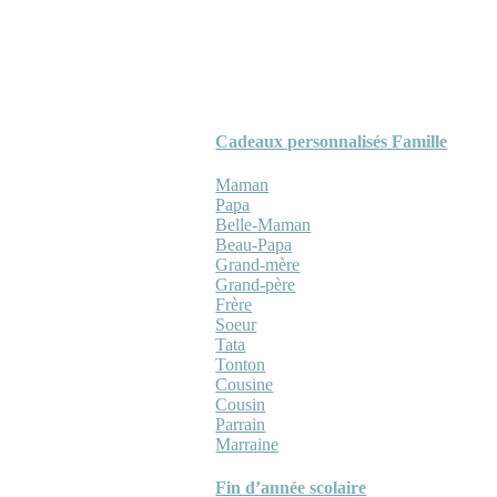
Cadeaux personnalisés Famille
Maman
Papa
Belle-Maman
Beau-Papa
Grand-mère
Grand-père
Frère
Soeur
Tata
Tonton
Cousine
Cousin
Parrain
Marraine
Fin d’année scolaire