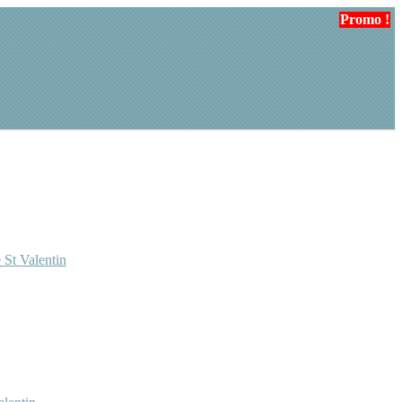
Promo !
Promo !
Promo !
 St Valentin