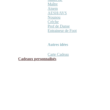
Maître
Atsem
AESH/AVS
Nounou
Crèche
Prof de Danse
Entraineur de Foot
Autres idées
Carte Cadeau
Cadeaux personnalisés